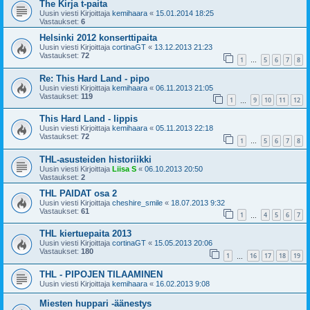
The Kirja t-paita
Uusin viesti Kirjoittaja
kemihaara
«
15.01.2014 18:25
Vastaukset:
6
Helsinki 2012 konserttipaita
Uusin viesti Kirjoittaja
cortinaGT
«
13.12.2013 21:23
Vastaukset:
72
1
5
6
7
8
…
Re: This Hard Land - pipo
Uusin viesti Kirjoittaja
kemihaara
«
06.11.2013 21:05
Vastaukset:
119
1
9
10
11
12
…
This Hard Land - lippis
Uusin viesti Kirjoittaja
kemihaara
«
05.11.2013 22:18
Vastaukset:
72
1
5
6
7
8
…
THL-asusteiden historiikki
Uusin viesti Kirjoittaja
Liisa S
«
06.10.2013 20:50
Vastaukset:
2
THL PAIDAT osa 2
Uusin viesti Kirjoittaja
cheshire_smile
«
18.07.2013 9:32
Vastaukset:
61
1
4
5
6
7
…
THL kiertuepaita 2013
Uusin viesti Kirjoittaja
cortinaGT
«
15.05.2013 20:06
Vastaukset:
180
1
16
17
18
19
…
THL - PIPOJEN TILAAMINEN
Uusin viesti Kirjoittaja
kemihaara
«
16.02.2013 9:08
Miesten huppari -äänestys