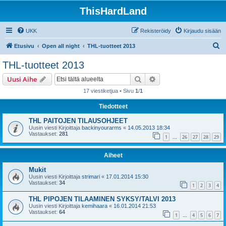
ThisHardLand
UKK
Rekisteröidy
Kirjaudu sisään
E
Etusivu
Open all night
THL-tuotteet 2013
t
THL-tuotteet 2013
s
Etsi
Tarkennettu haku
Uusi Aihe
i
17 viestiketjua • Sivu
1
/
1
Tiedotteet
THL PAITOJEN TILAUSOHJEET
Uusin viesti Kirjoittaja
backinyourarms
«
14.05.2013 18:34
Vastaukset:
281
1
26
27
28
29
…
Aiheet
Mukit
Uusin viesti Kirjoittaja
strimari
«
17.01.2014 15:30
Vastaukset:
34
1
2
3
4
THL PIPOJEN TILAAMINEN SYKSY/TALVI 2013
Uusin viesti Kirjoittaja
kemihaara
«
16.01.2014 21:53
Vastaukset:
64
1
4
5
6
7
…