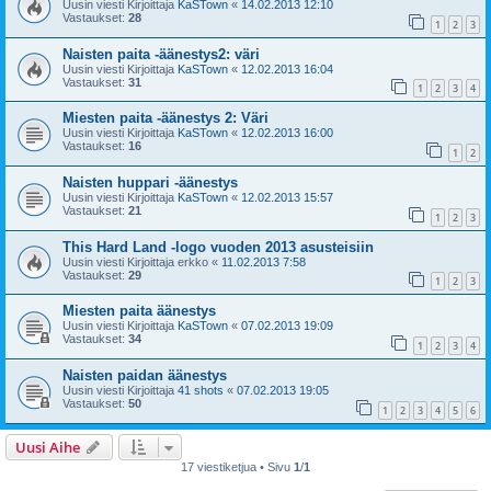
Uusin viesti Kirjoittaja
KaSTown
«
14.02.2013 12:10
Vastaukset:
28
1
2
3
Naisten paita -äänestys2: väri
Uusin viesti Kirjoittaja
KaSTown
«
12.02.2013 16:04
Vastaukset:
31
1
2
3
4
Miesten paita -äänestys 2: Väri
Uusin viesti Kirjoittaja
KaSTown
«
12.02.2013 16:00
Vastaukset:
16
1
2
Naisten huppari -äänestys
Uusin viesti Kirjoittaja
KaSTown
«
12.02.2013 15:57
Vastaukset:
21
1
2
3
This Hard Land -logo vuoden 2013 asusteisiin
Uusin viesti Kirjoittaja
erkko
«
11.02.2013 7:58
Vastaukset:
29
1
2
3
Miesten paita äänestys
Uusin viesti Kirjoittaja
KaSTown
«
07.02.2013 19:09
Vastaukset:
34
1
2
3
4
Naisten paidan äänestys
Uusin viesti Kirjoittaja
41 shots
«
07.02.2013 19:05
Vastaukset:
50
1
2
3
4
5
6
Uusi Aihe
17 viestiketjua • Sivu
1
/
1