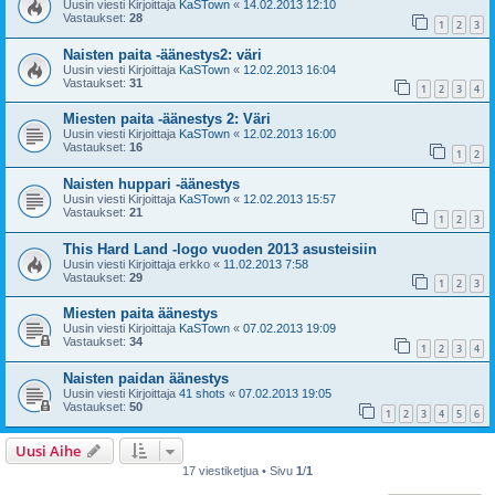
Uusin viesti Kirjoittaja
KaSTown
«
14.02.2013 12:10
Vastaukset:
28
1
2
3
Naisten paita -äänestys2: väri
Uusin viesti Kirjoittaja
KaSTown
«
12.02.2013 16:04
Vastaukset:
31
1
2
3
4
Miesten paita -äänestys 2: Väri
Uusin viesti Kirjoittaja
KaSTown
«
12.02.2013 16:00
Vastaukset:
16
1
2
Naisten huppari -äänestys
Uusin viesti Kirjoittaja
KaSTown
«
12.02.2013 15:57
Vastaukset:
21
1
2
3
This Hard Land -logo vuoden 2013 asusteisiin
Uusin viesti Kirjoittaja
erkko
«
11.02.2013 7:58
Vastaukset:
29
1
2
3
Miesten paita äänestys
Uusin viesti Kirjoittaja
KaSTown
«
07.02.2013 19:09
Vastaukset:
34
1
2
3
4
Naisten paidan äänestys
Uusin viesti Kirjoittaja
41 shots
«
07.02.2013 19:05
Vastaukset:
50
1
2
3
4
5
6
Uusi Aihe
17 viestiketjua • Sivu
1
/
1