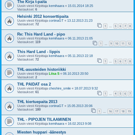
The Kirja t-paita
Uusin viesti Kirjoittaja
kemihaara
«
15.01.2014 18:25
Vastaukset:
6
Helsinki 2012 konserttipaita
Uusin viesti Kirjoittaja
cortinaGT
«
13.12.2013 21:23
Vastaukset:
72
1
5
6
7
8
…
Re: This Hard Land - pipo
Uusin viesti Kirjoittaja
kemihaara
«
06.11.2013 21:05
Vastaukset:
119
1
9
10
11
12
…
This Hard Land - lippis
Uusin viesti Kirjoittaja
kemihaara
«
05.11.2013 22:18
Vastaukset:
72
1
5
6
7
8
…
THL-asusteiden historiikki
Uusin viesti Kirjoittaja
Liisa S
«
06.10.2013 20:50
Vastaukset:
2
THL PAIDAT osa 2
Uusin viesti Kirjoittaja
cheshire_smile
«
18.07.2013 9:32
Vastaukset:
61
1
4
5
6
7
…
THL kiertuepaita 2013
Uusin viesti Kirjoittaja
cortinaGT
«
15.05.2013 20:06
Vastaukset:
180
1
16
17
18
19
…
THL - PIPOJEN TILAAMINEN
Uusin viesti Kirjoittaja
kemihaara
«
16.02.2013 9:08
Miesten huppari -äänestys