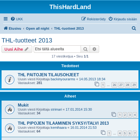
ThisHardLand
UKK
Rekisteröidy
Kirjaudu sisään
E
Etusivu
Open all night
THL-tuotteet 2013
t
THL-tuotteet 2013
s
Etsi
Tarkennettu haku
Uusi Aihe
i
17 viestiketjua • Sivu
1
/
1
Tiedotteet
THL PAITOJEN TILAUSOHJEET
Uusin viesti Kirjoittaja
backinyourarms
«
14.05.2013 18:34
Vastaukset:
281
1
26
27
28
29
…
Aiheet
Mukit
Uusin viesti Kirjoittaja
strimari
«
17.01.2014 15:30
Vastaukset:
34
1
2
3
4
THL PIPOJEN TILAAMINEN SYKSY/TALVI 2013
Uusin viesti Kirjoittaja
kemihaara
«
16.01.2014 21:53
Vastaukset:
64
1
4
5
6
7
…