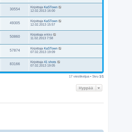
Kirjoittaja
KaSTown
30554
12.02.2013 16:00
Kirjoittaja
KaSTown
49305
12.02.2013 15:57
Kirjoittaja
erkko
50860
11.02.2013 7:58
Kirjoittaja
KaSTown
57874
07.02.2013 19:09
Kirjoittaja
41 shots
83166
07.02.2013 19:05
17 viestiketjua • Sivu
1
/
1
Hyppää