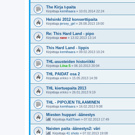
The Kirja t-paita
Kirjoittaja
kemihaara
»
10.01.2014 22:24
Helsinki 2012 konserttipaita
Kirjoittaja
jersey_girl
»
28.08.2013 19:00
Re: This Hard Land - pipo
Kirjoittaja
rane
»
13.02.2013 13:14
This Hard Land - lippis
Kirjoittaja
kemihaara
»
09.02.2013 10:24
THL-asusteiden historiikki
Kirjoittaja
Liisa S
»
06.10.2013 20:04
THL PAIDAT osa 2
Kirjoittaja
erkko
»
15.05.2013 14:39
THL kiertuepaita 2013
Kirjoittaja
erkko
»
26.01.2013 9:19
THL - PIPOJEN TILAAMINEN
Kirjoittaja
kemihaara
»
16.02.2013 9:08
Miesten huppari -äänestys
Kirjoittaja
KaSTown
»
07.02.2013 17:49
Naisten paita -äänestys2: väri
Kirjoittaja
41 shots
»
07.02.2013 19:08