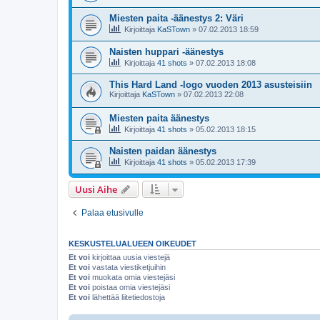
Miesten paita -äänestys 2: Väri
Kirjoittaja
KaSTown
»
07.02.2013 18:59
Naisten huppari -äänestys
Kirjoittaja
41 shots
»
07.02.2013 18:08
This Hard Land -logo vuoden 2013 asusteisiin
Kirjoittaja
KaSTown
»
07.02.2013 22:08
Miesten paita äänestys
Kirjoittaja
41 shots
»
05.02.2013 18:15
Naisten paidan äänestys
Kirjoittaja
41 shots
»
05.02.2013 17:39
Uusi Aihe
Palaa etusivulle
KESKUSTELUALUEEN OIKEUDET
Et voi
kirjoittaa uusia viestejä
Et voi
vastata viestiketjuihin
Et voi
muokata omia viestejäsi
Et voi
poistaa omia viestejäsi
Et voi
lähettää liitetiedostoja