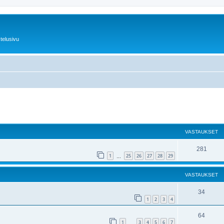
telusivu
nettu haku
VASTAUKSET
281
1
25
26
27
28
29
…
VASTAUKSET
34
1
2
3
4
64
1
3
4
5
6
7
…