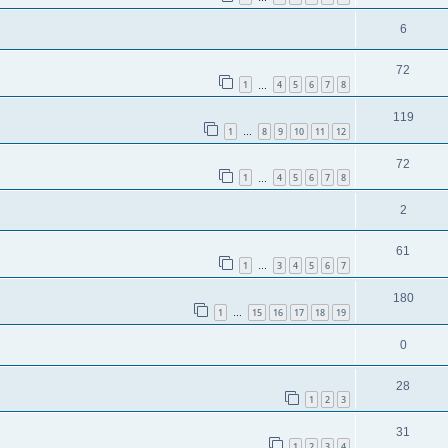
6
72
1
4
5
6
7
8
…
119
1
8
9
10
11
12
…
72
1
4
5
6
7
8
…
2
61
1
3
4
5
6
7
…
180
1
15
16
17
18
19
…
0
28
1
2
3
31
1
2
3
4