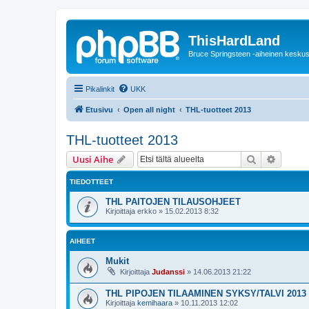
ThisHardLand
Bruce Springsteen -aiheinen keskus
Pikalinkit
UKK
Etusivu
Open all night
THL-tuotteet 2013
THL-tuotteet 2013
Etsi
Tarken
Uusi Aihe
TIEDOTTEET
THL PAITOJEN TILAUSOHJEET
Kirjoittaja
erkko
»
15.02.2013 8:32
AIHEET
Mukit
Kirjoittaja
Judanssi
»
14.06.2013 21:22
THL PIPOJEN TILAAMINEN SYKSY/TALVI 2013
Kirjoittaja
kemihaara
»
10.11.2013 12:02