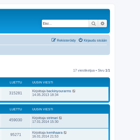
Etsi
Tarkennettu haku
Rekisteröidy
Kirjaudu sisään
17 viestiketjua • Sivu
1
/
1
LUETTU
UUSIN VIESTI
Kirjoittaja
backinyourarms
315281
14.05.2013 18:34
LUETTU
UUSIN VIESTI
Kirjoittaja
strimari
459030
17.01.2014 15:30
Kirjoittaja
kemihaara
95271
16.01.2014 21:53