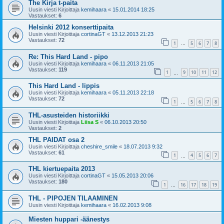
The Kirja t-paita
Uusin viesti Kirjoittaja
kemihaara
«
15.01.2014 18:25
Vastaukset:
6
Helsinki 2012 konserttipaita
Uusin viesti Kirjoittaja
cortinaGT
«
13.12.2013 21:23
Vastaukset:
72
1
5
6
7
8
…
Re: This Hard Land - pipo
Uusin viesti Kirjoittaja
kemihaara
«
06.11.2013 21:05
Vastaukset:
119
1
9
10
11
12
…
This Hard Land - lippis
Uusin viesti Kirjoittaja
kemihaara
«
05.11.2013 22:18
Vastaukset:
72
1
5
6
7
8
…
THL-asusteiden historiikki
Uusin viesti Kirjoittaja
Liisa S
«
06.10.2013 20:50
Vastaukset:
2
THL PAIDAT osa 2
Uusin viesti Kirjoittaja
cheshire_smile
«
18.07.2013 9:32
Vastaukset:
61
1
4
5
6
7
…
THL kiertuepaita 2013
Uusin viesti Kirjoittaja
cortinaGT
«
15.05.2013 20:06
Vastaukset:
180
1
16
17
18
19
…
THL - PIPOJEN TILAAMINEN
Uusin viesti Kirjoittaja
kemihaara
«
16.02.2013 9:08
Miesten huppari -äänestys