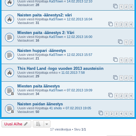
Uusin viesti Kirjoittaja
KaSTown
«
14.02.2013 12:10
Vastaukset:
28
1
2
3
Naisten paita -äänestys2: väri
Uusin viesti Kirjoittaja
KaSTown
«
12.02.2013 16:04
Vastaukset:
31
1
2
3
4
Miesten paita -äänestys 2: Väri
Uusin viesti Kirjoittaja
KaSTown
«
12.02.2013 16:00
Vastaukset:
16
1
2
Naisten huppari -äänestys
Uusin viesti Kirjoittaja
KaSTown
«
12.02.2013 15:57
Vastaukset:
21
1
2
3
This Hard Land -logo vuoden 2013 asusteisiin
Uusin viesti Kirjoittaja
erkko
«
11.02.2013 7:58
Vastaukset:
29
1
2
3
Miesten paita äänestys
Uusin viesti Kirjoittaja
KaSTown
«
07.02.2013 19:09
Vastaukset:
34
1
2
3
4
Naisten paidan äänestys
Uusin viesti Kirjoittaja
41 shots
«
07.02.2013 19:05
Vastaukset:
50
1
2
3
4
5
6
Uusi Aihe
17 viestiketjua • Sivu
1
/
1