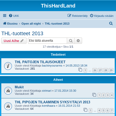
ThisHardLand
UKK
Rekisteröidy
Kirjaudu sisään
E
Etusivu
Open all night
THL-tuotteet 2013
t
THL-tuotteet 2013
s
Etsi
Tarkennettu haku
Uusi Aihe
i
17 viestiketjua • Sivu
1
/
1
Tiedotteet
THL PAITOJEN TILAUSOHJEET
Uusin viesti Kirjoittaja
backinyourarms
«
14.05.2013 18:34
Vastaukset:
281
1
26
27
28
29
…
Aiheet
Mukit
Uusin viesti Kirjoittaja
strimari
«
17.01.2014 15:30
Vastaukset:
34
1
2
3
4
THL PIPOJEN TILAAMINEN SYKSY/TALVI 2013
Uusin viesti Kirjoittaja
kemihaara
«
16.01.2014 21:53
Vastaukset:
64
1
4
5
6
7
…