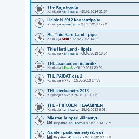
The Kirja t-paita
Kirjoittaja
kemihaara
»
10.01.2014 22:24
Helsinki 2012 konserttipaita
Kirjoittaja
jersey_girl
»
28.08.2013 19:00
Re: This Hard Land - pipo
Kirjoittaja
rane
»
13.02.2013 13:14
This Hard Land - lippis
Kirjoittaja
kemihaara
»
09.02.2013 10:24
THL-asusteiden historiikki
Kirjoittaja
Liisa S
»
06.10.2013 20:04
THL PAIDAT osa 2
Kirjoittaja
erkko
»
15.05.2013 14:39
THL kiertuepaita 2013
Kirjoittaja
erkko
»
26.01.2013 9:19
THL - PIPOJEN TILAAMINEN
Kirjoittaja
kemihaara
»
16.02.2013 9:08
Miesten huppari -äänestys
Kirjoittaja
KaSTown
»
07.02.2013 17:49
Naisten paita -äänestys2: väri
Kirjoittaja
41 shots
»
07.02.2013 19:08