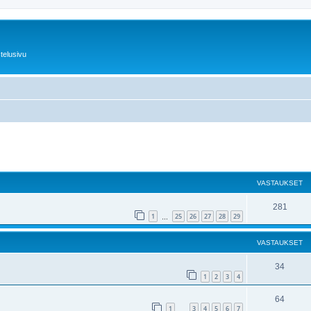
telusivu
nettu haku
VASTAUKSET
281
1
25
26
27
28
29
…
VASTAUKSET
34
1
2
3
4
64
1
3
4
5
6
7
…