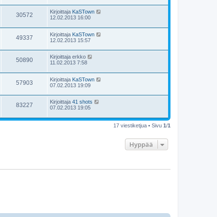
Kirjoittaja
KaSTown
30572
12.02.2013 16:00
Kirjoittaja
KaSTown
49337
12.02.2013 15:57
Kirjoittaja
erkko
50890
11.02.2013 7:58
Kirjoittaja
KaSTown
57903
07.02.2013 19:09
Kirjoittaja
41 shots
83227
07.02.2013 19:05
17 viestiketjua • Sivu
1
/
1
Hyppää