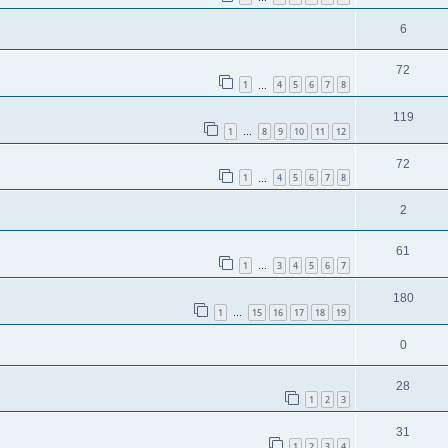
6
72
1
4
5
6
7
8
…
119
1
8
9
10
11
12
…
72
1
4
5
6
7
8
…
2
61
1
3
4
5
6
7
…
180
1
15
16
17
18
19
…
0
28
1
2
3
31
1
2
3
4