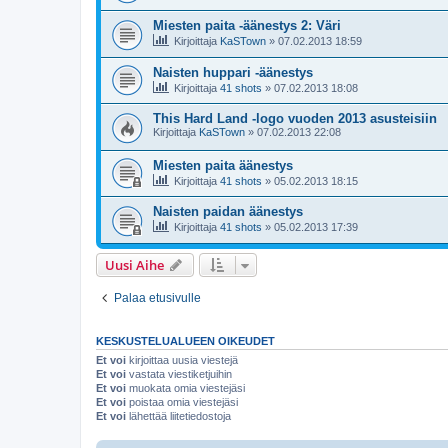
Miesten paita -äänestys 2: Väri
Kirjoittaja
KaSTown
»
07.02.2013 18:59
Naisten huppari -äänestys
Kirjoittaja
41 shots
»
07.02.2013 18:08
This Hard Land -logo vuoden 2013 asusteisiin
Kirjoittaja
KaSTown
»
07.02.2013 22:08
Miesten paita äänestys
Kirjoittaja
41 shots
»
05.02.2013 18:15
Naisten paidan äänestys
Kirjoittaja
41 shots
»
05.02.2013 17:39
Uusi Aihe
Palaa etusivulle
KESKUSTELUALUEEN OIKEUDET
Et voi
kirjoittaa uusia viestejä
Et voi
vastata viestiketjuihin
Et voi
muokata omia viestejäsi
Et voi
poistaa omia viestejäsi
Et voi
lähettää liitetiedostoja