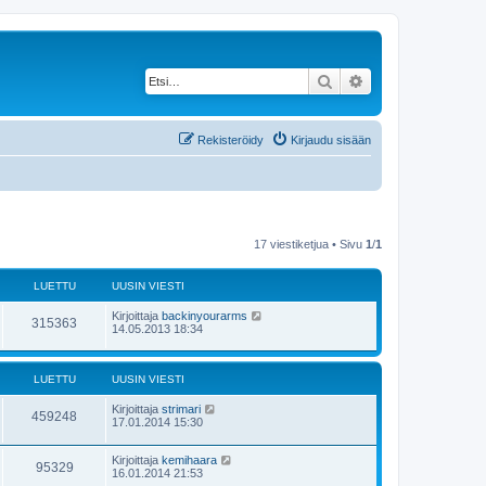
Etsi
Tarkennettu haku
Rekisteröidy
Kirjaudu sisään
17 viestiketjua • Sivu
1
/
1
LUETTU
UUSIN VIESTI
Kirjoittaja
backinyourarms
315363
14.05.2013 18:34
LUETTU
UUSIN VIESTI
Kirjoittaja
strimari
459248
17.01.2014 15:30
Kirjoittaja
kemihaara
95329
16.01.2014 21:53