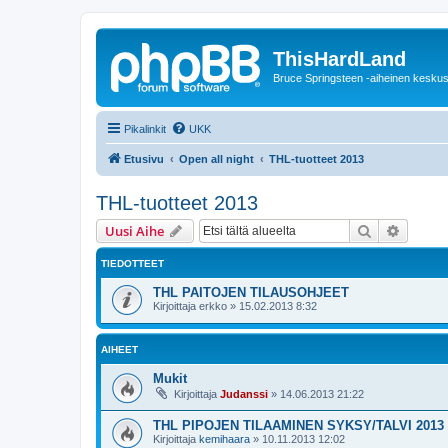
ThisHardLand
Bruce Springsteen -aiheinen keskus
Pikalinkit
UKK
Etusivu
Open all night
THL-tuotteet 2013
THL-tuotteet 2013
Etsi
Tarken
Uusi Aihe
TIEDOTTEET
THL PAITOJEN TILAUSOHJEET
Kirjoittaja
erkko
»
15.02.2013 8:32
AIHEET
Mukit
Kirjoittaja
Judanssi
»
14.06.2013 21:22
THL PIPOJEN TILAAMINEN SYKSY/TALVI 2013
Kirjoittaja
kemihaara
»
10.11.2013 12:02