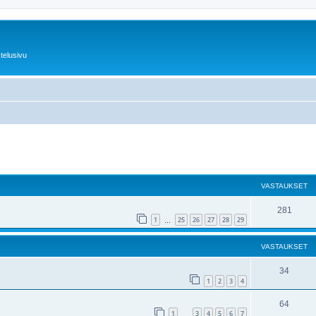
telusivu
nettu haku
VASTAUKSET
281
1
25
26
27
28
29
…
VASTAUKSET
34
1
2
3
4
64
1
3
4
5
6
7
…