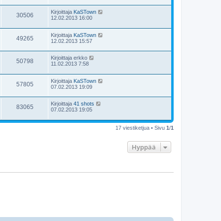
Kirjoittaja
KaSTown
30506
12.02.2013 16:00
Kirjoittaja
KaSTown
49265
12.02.2013 15:57
Kirjoittaja
erkko
50798
11.02.2013 7:58
Kirjoittaja
KaSTown
57805
07.02.2013 19:09
Kirjoittaja
41 shots
83065
07.02.2013 19:05
17 viestiketjua • Sivu
1
/
1
Hyppää