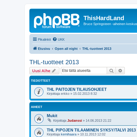
ThisHardLand
Bruce Springsteen -aiheinen keskus
Pikalinkit
UKK
Etusivu
Open all night
THL-tuotteet 2013
THL-tuotteet 2013
Etsi
Tarken
Uusi Aihe
TIEDOTTEET
THL PAITOJEN TILAUSOHJEET
Kirjoittaja
erkko
»
15.02.2013 8:32
AIHEET
Mukit
Kirjoittaja
Judanssi
»
14.06.2013 21:22
THL PIPOJEN TILAAMINEN SYKSY/TALVI 2013
Kirjoittaja
kemihaara
»
10.11.2013 12:02