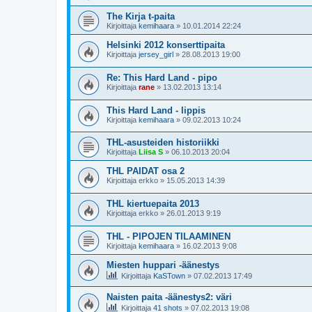
The Kirja t-paita
Kirjoittaja
kemihaara
»
10.01.2014 22:24
Helsinki 2012 konserttipaita
Kirjoittaja
jersey_girl
»
28.08.2013 19:00
Re: This Hard Land - pipo
Kirjoittaja
rane
»
13.02.2013 13:14
This Hard Land - lippis
Kirjoittaja
kemihaara
»
09.02.2013 10:24
THL-asusteiden historiikki
Kirjoittaja
Liisa S
»
06.10.2013 20:04
THL PAIDAT osa 2
Kirjoittaja
erkko
»
15.05.2013 14:39
THL kiertuepaita 2013
Kirjoittaja
erkko
»
26.01.2013 9:19
THL - PIPOJEN TILAAMINEN
Kirjoittaja
kemihaara
»
16.02.2013 9:08
Miesten huppari -äänestys
Kirjoittaja
KaSTown
»
07.02.2013 17:49
Naisten paita -äänestys2: väri
Kirjoittaja
41 shots
»
07.02.2013 19:08