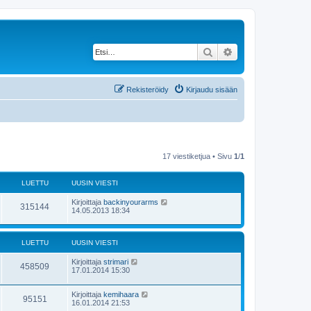
Etsi
Tarkennettu haku
Rekisteröidy
Kirjaudu sisään
17 viestiketjua • Sivu
1
/
1
LUETTU
UUSIN VIESTI
Kirjoittaja
backinyourarms
315144
14.05.2013 18:34
LUETTU
UUSIN VIESTI
Kirjoittaja
strimari
458509
17.01.2014 15:30
Kirjoittaja
kemihaara
95151
16.01.2014 21:53