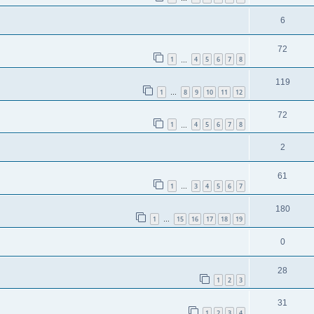
6
72
1
4
5
6
7
8
…
119
1
8
9
10
11
12
…
72
1
4
5
6
7
8
…
2
61
1
3
4
5
6
7
…
180
1
15
16
17
18
19
…
0
28
1
2
3
31
1
2
3
4