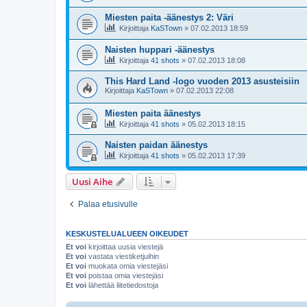
Miesten paita -äänestys 2: Väri
Kirjoittaja
KaSTown
»
07.02.2013 18:59
Naisten huppari -äänestys
Kirjoittaja
41 shots
»
07.02.2013 18:08
This Hard Land -logo vuoden 2013 asusteisiin
Kirjoittaja
KaSTown
»
07.02.2013 22:08
Miesten paita äänestys
Kirjoittaja
41 shots
»
05.02.2013 18:15
Naisten paidan äänestys
Kirjoittaja
41 shots
»
05.02.2013 17:39
Uusi Aihe
Palaa etusivulle
KESKUSTELUALUEEN OIKEUDET
Et voi
kirjoittaa uusia viestejä
Et voi
vastata viestiketjuihin
Et voi
muokata omia viestejäsi
Et voi
poistaa omia viestejäsi
Et voi
lähettää liitetiedostoja