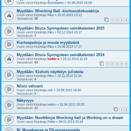
Uusin viesti Kirjoittaja
Brucetapes
«
01.08.2015 16:08
Myydään: Wrecking Ball -kiertuevalokuvakirja
Uusin viesti Kirjoittaja
Riku
«
15.02.2015 13:12
Vastaukset:
38
1
2
3
4
Myydään: Bruce Springsteen seinäkalenteri 2015
Uusin viesti Kirjoittaja
Riku
«
02.12.2014 23:17
Vastaukset:
7
Kiertuepaitoja ja muuta myytävänä
Uusin viesti Kirjoittaja
Riku
«
29.06.2014 17:17
Myydään: Bruce Springsteen seinäkalenteri 2014
Uusin viesti Kirjoittaja
heikki o
«
22.12.2013 11:18
Vastaukset:
43
1
2
3
4
5
Myydään: 41shots näyttelyn julisteita
Uusin viesti Kirjoittaja
Riku
«
22.11.2013 15:34
Vastaukset:
4
Nilsin vahvarit
Uusin viesti Kirjoittaja
mrk
«
19.08.2013 16:30
Vastaukset:
5
Näkyvyys
Uusin viesti Kirjoittaja
kekko
«
12.04.2013 20:33
Vastaukset:
12
1
2
Myydään: Nuottikirjat Wrecking ball ja Working on a dream
Uusin viesti Kirjoittaja
Peltsi
«
26.02.2013 20:18
M: Musakamaa ja PA-prosessoreita