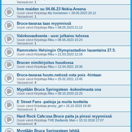
Vastaukset:
1
Iron maiden su 04.06.23 Nokia-Areena
Uusin viesti Kirjoittaja
My hometown
«
28.05.2023 20:12
Vastaukset:
1
Bruce-tavaraa taas myynnissä
Uusin viesti Kirjoittaja
Riku
«
08.05.2023 21:12
Valokuvauksesta - uusi julkaisu tulossa
Uusin viesti Kirjoittaja
Riku
«
08.05.2023 15:24
Vastaukset:
1
Rammstein Helsingin Olympiastadion lauantaina 27.5.
Uusin viesti Kirjoittaja
Riku
«
21.03.2023 12:18
Brucen nimikirjoitus huudossa
Uusin viesti Kirjoittaja
Riku
«
12.04.2021 19:36
Bruce-tavaraa huuto.netissä osta pois -hintaan
Uusin viesti Kirjoittaja
Riku
«
25.02.2021 13:45
Vastaukset:
4
Myydään Bruce Springsteen -kokoelmasta osa
Uusin viesti Kirjoittaja
Riku
«
08.10.2020 22:25
E Street Fans -paitoja ja muita tuotteita
Uusin viesti Kirjoittaja
jersey_girl
«
16.10.2019 19:40
Vastaukset:
1
Hard Rock Cafe:ssa Bruce paita ja pinssi myynnissä
Uusin viesti Kirjoittaja
THE Badlands Man
«
10.10.2018 17:07
Vastaukset:
8
Myydään Bruce Springsteen lehtiä