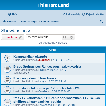
ThisHardLand
UKK
Rekisteröidy
Kirjaudu sisään
E
Etusivu
Open all night
Showbusiness
t
Showbusiness
s
Etsi
Tarkennettu haku
Uusi Aihe
i
25 viestiketjua • Sivu
1
/
1
Aiheet
Kauppapaikan säännöt
Uusin viesti Kirjoittaja
Judanssi
«
29.01.2013 22:02
Bruce Springsteen Rendezvous -valokuvakirja
Uusin viesti Kirjoittaja
Riku
«
24.10.2025 12:17
Vastaukset:
7
Kiertueohjelmat / Tour books
Uusin viesti Kirjoittaja
lucky
«
14.07.2024 9:40
Elton John Tukholma pe 7.7 Franks Table 2/4
Uusin viesti Kirjoittaja
Castiles
«
18.06.2023 14:03
*MYYTY Vaihdetaan 2 Brucen Kööpenhaminan 13.7. keikan
pittilippua istumapaikkalippuhin
Uusin viesti Kirjoittaja
Päivänsäde
«
04.06.2023 20:18