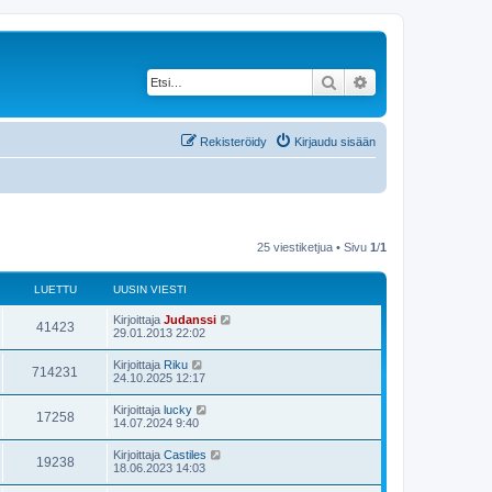
Etsi
Tarkennettu haku
Rekisteröidy
Kirjaudu sisään
25 viestiketjua • Sivu
1
/
1
LUETTU
UUSIN VIESTI
Kirjoittaja
Judanssi
41423
29.01.2013 22:02
Kirjoittaja
Riku
714231
24.10.2025 12:17
Kirjoittaja
lucky
17258
14.07.2024 9:40
Kirjoittaja
Castiles
19238
18.06.2023 14:03