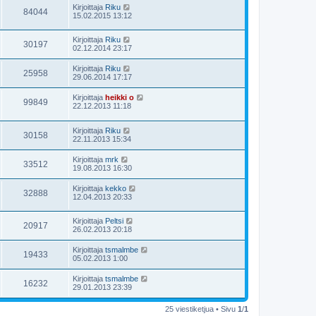
Kirjoittaja
Riku
84044
15.02.2015 13:12
Kirjoittaja
Riku
30197
02.12.2014 23:17
Kirjoittaja
Riku
25958
29.06.2014 17:17
Kirjoittaja
heikki o
99849
22.12.2013 11:18
Kirjoittaja
Riku
30158
22.11.2013 15:34
Kirjoittaja
mrk
33512
19.08.2013 16:30
Kirjoittaja
kekko
32888
12.04.2013 20:33
Kirjoittaja
Peltsi
20917
26.02.2013 20:18
Kirjoittaja
tsmalmbe
19433
05.02.2013 1:00
Kirjoittaja
tsmalmbe
16232
29.01.2013 23:39
25 viestiketjua • Sivu
1
/
1