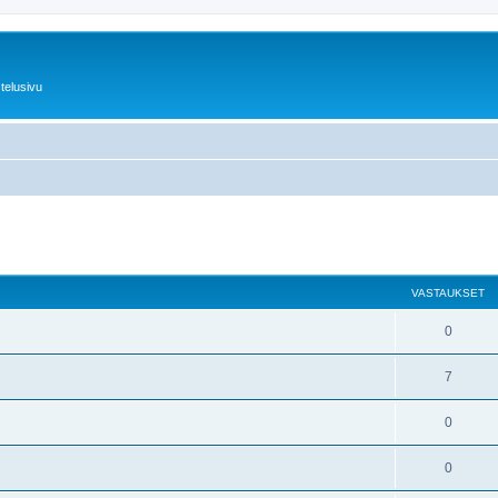
telusivu
nettu haku
VASTAUKSET
0
7
0
0