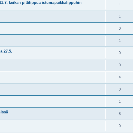
7. keikan pittilippua istumapaikkalippuhin
1
1
0
1
a 27.5.
0
0
4
0
1
nissä
8
0