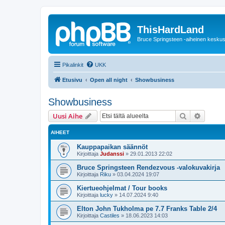
ThisHardLand
Bruce Springsteen -aiheinen keskus
Pikalinkit
UKK
Etusivu
Open all night
Showbusiness
Showbusiness
Etsi
Tarken
Uusi Aihe
AIHEET
Kauppapaikan säännöt
Kirjoittaja
Judanssi
»
29.01.2013 22:02
Bruce Springsteen Rendezvous -valokuvakirja
Kirjoittaja
Riku
»
03.04.2024 19:07
Kiertueohjelmat / Tour books
Kirjoittaja
lucky
»
14.07.2024 9:40
Elton John Tukholma pe 7.7 Franks Table 2/4
Kirjoittaja
Castiles
»
18.06.2023 14:03