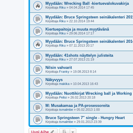
Myydään: Wrecking Ball -kiertuevalokuvakirja
Kirjoittaja
Riku
»
04.04.2014 17:45
Myydään: Bruce Springsteen seinäkalenteri 201
Kirjoittaja
Riku
»
22.10.2014 19:44
Kiertuepaitoja ja muuta myytävänä
Kirjoittaja
Riku
»
29.06.2014 17:17
Myydään: Bruce Springsteen seinäkalenteri 201
Kirjoittaja
Riku
»
07.11.2013 20:17
Myydään: 41shots näyttelyn julisteita
Kirjoittaja
Riku
»
27.07.2013 21:19
Nilsin vahvarit
Kirjoittaja
Franky
»
19.08.2013 8:14
Näkyvyys
Kirjoittaja
makika
»
10.04.2013 16:43
Myydään: Nuottikirjat Wrecking ball ja Working
Kirjoittaja
Peltsi
»
26.02.2013 20:18
M: Musakamaa ja PA-prosessoreita
Kirjoittaja
tsmalmbe
»
05.02.2013 1:00
Bruce Springsteen 7" single - Hungry Heart
Kirjoittaja
tsmalmbe
»
29.01.2013 23:39
Uusi Aihe