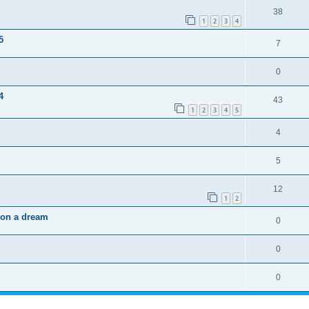
38
1
2
3
4
5
7
0
4
43
1
2
3
4
5
4
5
12
1
2
 on a dream
0
0
0