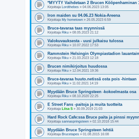
*MYYTY Vaihdetaan 2 Brucen Kööpenhaminan 13.
Kirjoittaja
Lordthebes
»
04.06.2023 13:05
Iron maiden su 04.06.23 Nokia-Areena
Kirjoittaja
My hometown
»
26.05.2023 6:59
Bruce-tavaraa taas myynnissä
Kirjoittaja
Riku
»
08.05.2023 21:12
Valokuvauksesta - uusi julkaisu tulossa
Kirjoittaja
Riku
»
10.07.2022 17:53
Rammstein Helsingin Olympiastadion lauantain
Kirjoittaja
Riku
»
21.03.2023 12:18
Brucen nimikirjoitus huudossa
Kirjoittaja
Riku
»
12.04.2021 19:36
Bruce-tavaraa huuto.netissä osta pois -hintaan
Kirjoittaja
Riku
»
11.02.2021 14:19
Myydään Bruce Springsteen -kokoelmasta osa
Kirjoittaja
Riku
»
08.10.2020 22:25
E Street Fans -paitoja ja muita tuotteita
Kirjoittaja
Liisa S
»
30.09.2019 21:03
Hard Rock Cafe:ssa Bruce paita ja pinssi myyn
Kirjoittaja
sannaspringsteen
»
02.10.2018 15:44
Myydään Bruce Springsteen lehtiä
Kirjoittaja
Brucetapes
»
01.08.2015 16:08