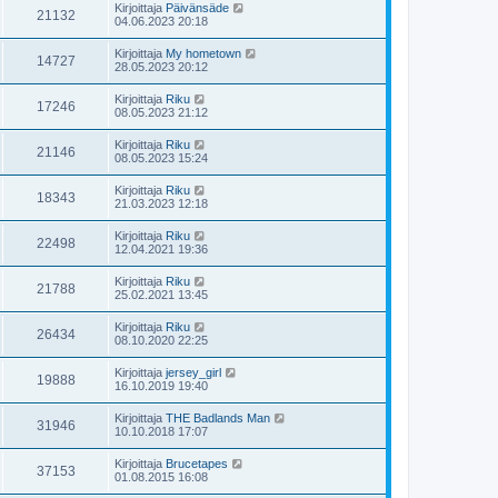
Kirjoittaja
Päivänsäde
21132
04.06.2023 20:18
Kirjoittaja
My hometown
14727
28.05.2023 20:12
Kirjoittaja
Riku
17246
08.05.2023 21:12
Kirjoittaja
Riku
21146
08.05.2023 15:24
Kirjoittaja
Riku
18343
21.03.2023 12:18
Kirjoittaja
Riku
22498
12.04.2021 19:36
Kirjoittaja
Riku
21788
25.02.2021 13:45
Kirjoittaja
Riku
26434
08.10.2020 22:25
Kirjoittaja
jersey_girl
19888
16.10.2019 19:40
Kirjoittaja
THE Badlands Man
31946
10.10.2018 17:07
Kirjoittaja
Brucetapes
37153
01.08.2015 16:08