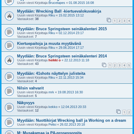
Uusin viesti Kirjoittaja
Brucetapes
«
01.08.2015 16:08
Myydään: Wrecking Ball -kiertuevalokuvakirja
Uusin viesti Kirjoittaja
Riku
«
15.02.2015 13:12
Vastaukset:
38
1
2
3
4
Myydään: Bruce Springsteen seinäkalenteri 2015
Uusin viesti Kirjoittaja
Riku
«
02.12.2014 23:17
Vastaukset:
7
Kiertuepaitoja ja muuta myytävänä
Uusin viesti Kirjoittaja
Riku
«
29.06.2014 17:17
Myydään: Bruce Springsteen seinäkalenteri 2014
Uusin viesti Kirjoittaja
heikki o
«
22.12.2013 11:18
Vastaukset:
43
1
2
3
4
5
Myydään: 41shots näyttelyn julisteita
Uusin viesti Kirjoittaja
Riku
«
22.11.2013 15:34
Vastaukset:
4
Nilsin vahvarit
Uusin viesti Kirjoittaja
mrk
«
19.08.2013 16:30
Vastaukset:
5
Näkyvyys
Uusin viesti Kirjoittaja
kekko
«
12.04.2013 20:33
Vastaukset:
12
1
2
Myydään: Nuottikirjat Wrecking ball ja Working on a dream
Uusin viesti Kirjoittaja
Peltsi
«
26.02.2013 20:18
M: Musakamaa ja PA-prosessoreita