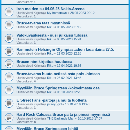
Vastaukset:
1
Iron maiden su 04.06.23 Nokia-Areena
Uusin viesti Kirjoittaja
My hometown
«
28.05.2023 20:12
Vastaukset:
1
Bruce-tavaraa taas myynnissä
Uusin viesti Kirjoittaja
Riku
«
08.05.2023 21:12
Valokuvauksesta - uusi julkaisu tulossa
Uusin viesti Kirjoittaja
Riku
«
08.05.2023 15:24
Vastaukset:
1
Rammstein Helsingin Olympiastadion lauantaina 27.5.
Uusin viesti Kirjoittaja
Riku
«
21.03.2023 12:18
Brucen nimikirjoitus huudossa
Uusin viesti Kirjoittaja
Riku
«
12.04.2021 19:36
Bruce-tavaraa huuto.netissä osta pois -hintaan
Uusin viesti Kirjoittaja
Riku
«
25.02.2021 13:45
Vastaukset:
4
Myydään Bruce Springsteen -kokoelmasta osa
Uusin viesti Kirjoittaja
Riku
«
08.10.2020 22:25
E Street Fans -paitoja ja muita tuotteita
Uusin viesti Kirjoittaja
jersey_girl
«
16.10.2019 19:40
Vastaukset:
1
Hard Rock Cafe:ssa Bruce paita ja pinssi myynnissä
Uusin viesti Kirjoittaja
THE Badlands Man
«
10.10.2018 17:07
Vastaukset:
8
Myydään Bruce Springsteen lehtiä