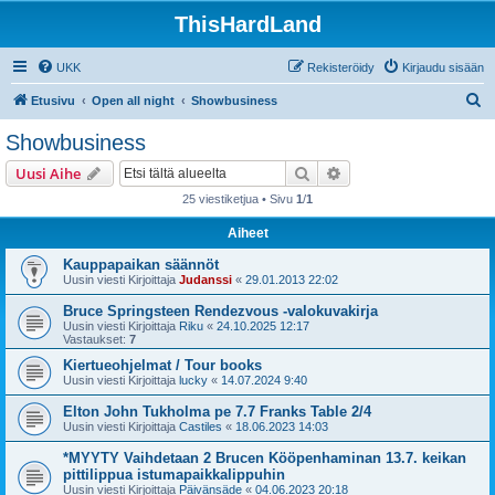
ThisHardLand
UKK
Rekisteröidy
Kirjaudu sisään
E
Etusivu
Open all night
Showbusiness
t
Showbusiness
s
Etsi
Tarkennettu haku
Uusi Aihe
i
25 viestiketjua • Sivu
1
/
1
Aiheet
Kauppapaikan säännöt
Uusin viesti Kirjoittaja
Judanssi
«
29.01.2013 22:02
Bruce Springsteen Rendezvous -valokuvakirja
Uusin viesti Kirjoittaja
Riku
«
24.10.2025 12:17
Vastaukset:
7
Kiertueohjelmat / Tour books
Uusin viesti Kirjoittaja
lucky
«
14.07.2024 9:40
Elton John Tukholma pe 7.7 Franks Table 2/4
Uusin viesti Kirjoittaja
Castiles
«
18.06.2023 14:03
*MYYTY Vaihdetaan 2 Brucen Kööpenhaminan 13.7. keikan
pittilippua istumapaikkalippuhin
Uusin viesti Kirjoittaja
Päivänsäde
«
04.06.2023 20:18