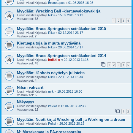
Uusin viesti Kirjoittaja
Brucetapes
«
01.08.2015 16:08
Myydään: Wrecking Ball -kiertuevalokuvakirja
Uusin viesti Kirjoittaja
Riku
«
15.02.2015 13:12
Vastaukset:
38
1
2
3
4
Myydään: Bruce Springsteen seinäkalenteri 2015
Uusin viesti Kirjoittaja
Riku
«
02.12.2014 23:17
Vastaukset:
7
Kiertuepaitoja ja muuta myytävänä
Uusin viesti Kirjoittaja
Riku
«
29.06.2014 17:17
Myydään: Bruce Springsteen seinäkalenteri 2014
Uusin viesti Kirjoittaja
heikki o
«
22.12.2013 11:18
Vastaukset:
43
1
2
3
4
5
Myydään: 41shots näyttelyn julisteita
Uusin viesti Kirjoittaja
Riku
«
22.11.2013 15:34
Vastaukset:
4
Nilsin vahvarit
Uusin viesti Kirjoittaja
mrk
«
19.08.2013 16:30
Vastaukset:
5
Näkyvyys
Uusin viesti Kirjoittaja
kekko
«
12.04.2013 20:33
Vastaukset:
12
1
2
Myydään: Nuottikirjat Wrecking ball ja Working on a dream
Uusin viesti Kirjoittaja
Peltsi
«
26.02.2013 20:18
M: Musakamaa ja PA-prosessoreita