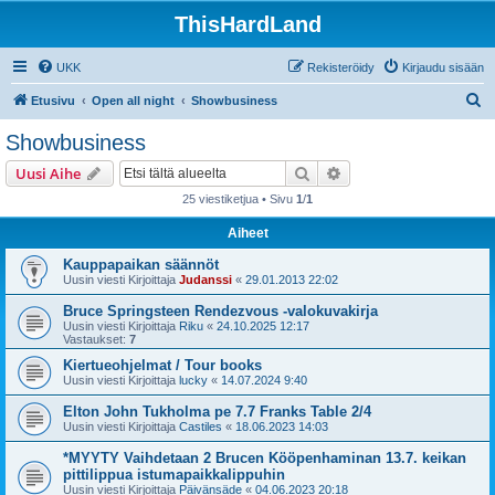
ThisHardLand
UKK
Rekisteröidy
Kirjaudu sisään
E
Etusivu
Open all night
Showbusiness
t
Showbusiness
s
Etsi
Tarkennettu haku
Uusi Aihe
i
25 viestiketjua • Sivu
1
/
1
Aiheet
Kauppapaikan säännöt
Uusin viesti Kirjoittaja
Judanssi
«
29.01.2013 22:02
Bruce Springsteen Rendezvous -valokuvakirja
Uusin viesti Kirjoittaja
Riku
«
24.10.2025 12:17
Vastaukset:
7
Kiertueohjelmat / Tour books
Uusin viesti Kirjoittaja
lucky
«
14.07.2024 9:40
Elton John Tukholma pe 7.7 Franks Table 2/4
Uusin viesti Kirjoittaja
Castiles
«
18.06.2023 14:03
*MYYTY Vaihdetaan 2 Brucen Kööpenhaminan 13.7. keikan
pittilippua istumapaikkalippuhin
Uusin viesti Kirjoittaja
Päivänsäde
«
04.06.2023 20:18