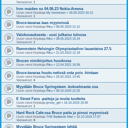
Vastaukset:
1
Iron maiden su 04.06.23 Nokia-Areena
Uusin viesti Kirjoittaja
My hometown
«
28.05.2023 20:12
Vastaukset:
1
Bruce-tavaraa taas myynnissä
Uusin viesti Kirjoittaja
Riku
«
08.05.2023 21:12
Valokuvauksesta - uusi julkaisu tulossa
Uusin viesti Kirjoittaja
Riku
«
08.05.2023 15:24
Vastaukset:
1
Rammstein Helsingin Olympiastadion lauantaina 27.5.
Uusin viesti Kirjoittaja
Riku
«
21.03.2023 12:18
Brucen nimikirjoitus huudossa
Uusin viesti Kirjoittaja
Riku
«
12.04.2021 19:36
Bruce-tavaraa huuto.netissä osta pois -hintaan
Uusin viesti Kirjoittaja
Riku
«
25.02.2021 13:45
Vastaukset:
4
Myydään Bruce Springsteen -kokoelmasta osa
Uusin viesti Kirjoittaja
Riku
«
08.10.2020 22:25
E Street Fans -paitoja ja muita tuotteita
Uusin viesti Kirjoittaja
jersey_girl
«
16.10.2019 19:40
Vastaukset:
1
Hard Rock Cafe:ssa Bruce paita ja pinssi myynnissä
Uusin viesti Kirjoittaja
THE Badlands Man
«
10.10.2018 17:07
Vastaukset:
8
Myydään Bruce Springsteen lehtiä