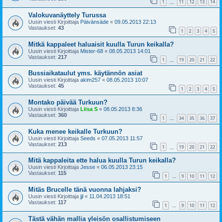
1
11
12
13
14
…
Valokuvanäyttely Turussa
Uusin viesti Kirjoittaja
Päivänsäde
«
09.05.2013 22:13
Vastaukset:
43
1
2
3
4
5
Mitkä kappaleet haluaisit kuulla Turun keikalla?
Uusin viesti Kirjoittaja
Mister-68
«
08.05.2013 14:01
Vastaukset:
217
1
19
20
21
22
…
Bussiaikataulut yms. käytännön asiat
Uusin viesti Kirjoittaja
akim257
«
08.05.2013 10:07
Vastaukset:
45
1
2
3
4
5
Montako päivää Turkuun?
Uusin viesti Kirjoittaja
Liisa S
«
08.05.2013 8:36
Vastaukset:
360
1
34
35
36
37
…
Kuka menee keikalle Turkuun?
Uusin viesti Kirjoittaja
Seeds
«
07.05.2013 11:57
Vastaukset:
213
1
19
20
21
22
…
Mitä kappaleita ette halua kuulla Turun keikalla?
Uusin viesti Kirjoittaja
Jesse
«
06.05.2013 23:15
Vastaukset:
115
1
9
10
11
12
…
Mitäs Brucelle tänä vuonna lahjaksi?
Uusin viesti Kirjoittaja
jjl
«
11.04.2013 18:51
Vastaukset:
117
1
9
10
11
12
…
Tästä vähän mallia yleisön osallistumiseen