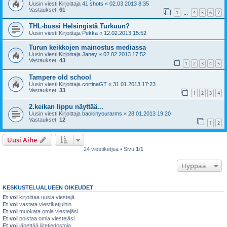
Uusin viesti Kirjoittaja
41 shots
«
02.03.2013 8:35
Vastaukset:
61
1
4
5
6
7
…
THL-bussi Helsingistä Turkuun?
Uusin viesti Kirjoittaja
Pekka
«
12.02.2013 15:52
Turun keikkojen mainostus mediassa
Uusin viesti Kirjoittaja
Janey
«
02.02.2013 17:52
Vastaukset:
43
1
2
3
4
5
Tampere old school
Uusin viesti Kirjoittaja
cortinaGT
«
31.01.2013 17:23
Vastaukset:
33
1
2
3
4
2.keikan lippu näyttää...
Uusin viesti Kirjoittaja
backinyourarms
«
28.01.2013 19:20
Vastaukset:
12
1
2
Uusi Aihe
24 viestiketjua • Sivu
1
/
1
Hyppää
KESKUSTELUALUEEN OIKEUDET
Et voi
kirjoittaa uusia viestejä
Et voi
vastata viestiketjuihin
Et voi
muokata omia viestejäsi
Et voi
poistaa omia viestejäsi
Et voi
lähettää liitetiedostoja