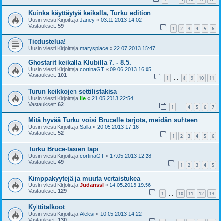
…
Kuinka käyttäytyä keikalla, Turku edition
Uusin viesti Kirjoittaja
Janey
«
03.11.2013 14:02
Vastaukset:
59
1
2
3
4
5
6
Tiedustelua!
Uusin viesti Kirjoittaja
marysplace
«
22.07.2013 15:47
Ghostarit keikalla Klubilla 7. - 8.5.
Uusin viesti Kirjoittaja
cortinaGT
«
09.06.2013 16:05
Vastaukset:
101
1
8
9
10
11
…
Turun keikkojen settilistakisa
Uusin viesti Kirjoittaja
Ile
«
21.05.2013 22:54
Vastaukset:
62
1
4
5
6
7
…
Mitä hyvää Turku voisi Brucelle tarjota, meidän suhteen
Uusin viesti Kirjoittaja
Salla
«
20.05.2013 17:16
Vastaukset:
52
1
2
3
4
5
6
Turku Bruce-lasien läpi
Uusin viesti Kirjoittaja
cortinaGT
«
17.05.2013 12:28
Vastaukset:
49
1
2
3
4
5
Kimppakyytejä ja muuta vertaistukea
Uusin viesti Kirjoittaja
Judanssi
«
14.05.2013 19:56
Vastaukset:
129
1
10
11
12
13
…
Kylttitalkoot
Uusin viesti Kirjoittaja
Aleksi
«
10.05.2013 14:22
Vastaukset:
130