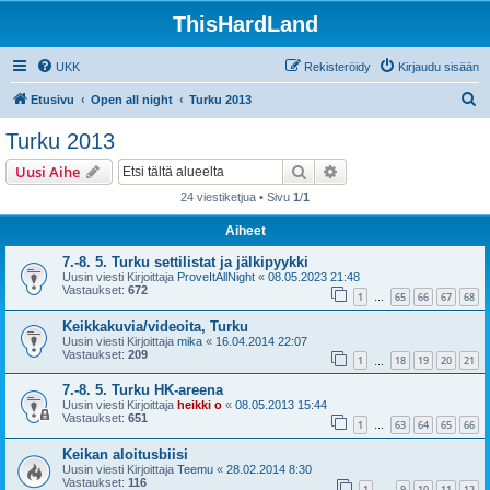
ThisHardLand
UKK
Rekisteröidy
Kirjaudu sisään
E
Etusivu
Open all night
Turku 2013
t
Turku 2013
s
Etsi
Tarkennettu haku
Uusi Aihe
i
24 viestiketjua • Sivu
1
/
1
Aiheet
7.-8. 5. Turku settilistat ja jälkipyykki
Uusin viesti Kirjoittaja
ProveItAllNight
«
08.05.2023 21:48
Vastaukset:
672
1
65
66
67
68
…
Keikkakuvia/videoita, Turku
Uusin viesti Kirjoittaja
mika
«
16.04.2014 22:07
Vastaukset:
209
1
18
19
20
21
…
7.-8. 5. Turku HK-areena
Uusin viesti Kirjoittaja
heikki o
«
08.05.2013 15:44
Vastaukset:
651
1
63
64
65
66
…
Keikan aloitusbiisi
Uusin viesti Kirjoittaja
Teemu
«
28.02.2014 8:30
Vastaukset:
116
1
9
10
11
12