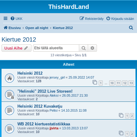
ThisHardLand
UKK
Rekisteröidy
Kirjaudu sisään
E
Etusivu
Open all night
Kiertue 2012
t
Kiertue 2012
s
Etsi
Tarkennettu haku
Uusi Aihe
i
13 viestiketjua • Sivu
1
/
1
Aiheet
Helsinki 2012
Uusin viesti Kirjoittaja
jersey_girl
«
25.09.2022 14:07
Vastaukset:
128
1
10
11
12
13
…
"Helinski" 2012 Live Storeen!
Uusin viesti Kirjoittaja
Aleksi
«
26.05.2017 21:30
Vastaukset:
2
Helsinki 2012 Kuvaketju
Uusin viesti Kirjoittaja
Peltsi
«
14.10.2015 11:08
Vastaukset:
10
1
2
WB 2012 kiertuestatistiikkaa
Uusin viesti Kirjoittaja
jjvirta
«
13.03.2013 13:07
Vastaukset:
10
1
2