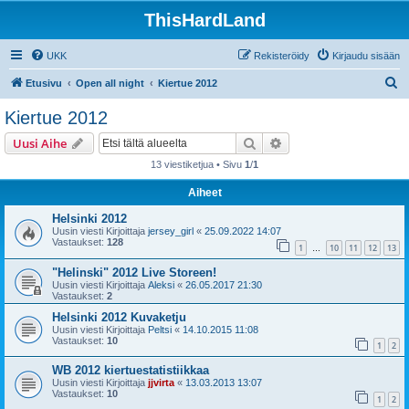
ThisHardLand
UKK
Rekisteröidy
Kirjaudu sisään
E
Etusivu
Open all night
Kiertue 2012
t
Kiertue 2012
s
Etsi
Tarkennettu haku
Uusi Aihe
i
13 viestiketjua • Sivu
1
/
1
Aiheet
Helsinki 2012
Uusin viesti Kirjoittaja
jersey_girl
«
25.09.2022 14:07
Vastaukset:
128
1
10
11
12
13
…
"Helinski" 2012 Live Storeen!
Uusin viesti Kirjoittaja
Aleksi
«
26.05.2017 21:30
Vastaukset:
2
Helsinki 2012 Kuvaketju
Uusin viesti Kirjoittaja
Peltsi
«
14.10.2015 11:08
Vastaukset:
10
1
2
WB 2012 kiertuestatistiikkaa
Uusin viesti Kirjoittaja
jjvirta
«
13.03.2013 13:07
Vastaukset:
10
1
2