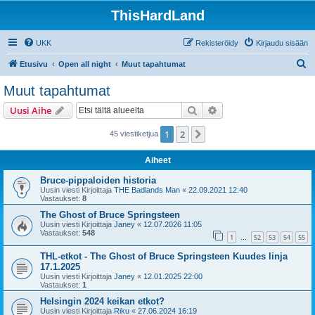
ThisHardLand
UKK
Rekisteröidy
Kirjaudu sisään
E
Etusivu
Open all night
Muut tapahtumat
t
Muut tapahtumat
s
Etsi
Tarkennettu haku
Uusi Aihe
i
1
2
Seuraava
45 viestiketjua
Aiheet
Bruce-pippaloiden historia
Uusin viesti Kirjoittaja
THE Badlands Man
«
22.09.2021 12:40
Vastaukset:
8
The Ghost of Bruce Springsteen
Uusin viesti Kirjoittaja
Janey
«
12.07.2026 11:05
Vastaukset:
548
1
52
53
54
55
…
THL-etkot - The Ghost of Bruce Springsteen Kuudes linja
17.1.2025
Uusin viesti Kirjoittaja
Janey
«
12.01.2025 22:00
Vastaukset:
1
Helsingin 2024 keikan etkot?
Uusin viesti Kirjoittaja
Riku
«
27.06.2024 16:19