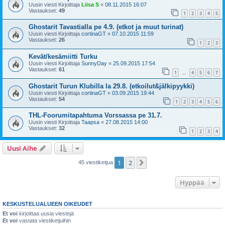
Uusin viesti Kirjoittaja
Liisa S
«
08.11.2015 16:07
Vastaukset:
49
1
2
3
4
5
Ghostarit Tavastialla pe 4.9. (etkot ja muut turinat)
Uusin viesti Kirjoittaja
cortinaGT
«
07.10.2015 11:59
Vastaukset:
26
1
2
3
Kevät/kesämiitti Turku
Uusin viesti Kirjoittaja
SunnyDay
«
25.09.2015 17:54
Vastaukset:
61
1
4
5
6
7
…
Ghostarit Turun Klubilla la 29.8. (etkoilut&jälkipyykki)
Uusin viesti Kirjoittaja
cortinaGT
«
03.09.2015 19:44
Vastaukset:
54
1
2
3
4
5
6
THL-Foorumitapahtuma Vorssassa pe 31.7.
Uusin viesti Kirjoittaja
Taapsa
«
27.08.2015 14:00
Vastaukset:
32
1
2
3
4
Uusi Aihe
1
2
Seuraava
45 viestiketjua
Hyppää
KESKUSTELUALUEEN OIKEUDET
Et voi
kirjoittaa uusia viestejä
Et voi
vastata viestiketjuihin