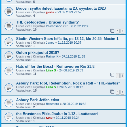
Vastaukset:
5
Brucen synttäribileet lauantaina 23. syyskuuta 2023
Uusin viesti Kirjoittaja
jjvirta
«
23.09.2023 23:52
Vastaukset:
4
THL get-together / Brucen synttärit?
Uusin viesti Kirjoittaja
Päivänsäde
«
01.08.2022 19:39
Vastaukset:
16
1
2
Stadin Western Stars leffailta, pe 13.12, klo 20:25, Maxim 1
Uusin viesti Kirjoittaja
Janey
«
11.12.2019 10:37
Vastaukset:
1
Oulun pikkujoulut 2019?
Uusin viesti Kirjoittaja
Raimo_K
«
07.11.2019 11:35
Vastaukset:
1
Hats off for the Boss! - Roihuvuoren Rio 23.8.
Uusin viesti Kirjoittaja
Liisa S
«
24.08.2019 13:33
Vastaukset:
11
1
2
Asbury Park: Riot, Redemption, Rock n Roll - "THL-näytös"
Uusin viesti Kirjoittaja
Liisa S
«
28.05.2019 18:12
Vastaukset:
15
1
2
Asbury Park -leffan etkot
Uusin viesti Kirjoittaja
Bowmore
«
20.05.2019 10:32
Vastaukset:
2
the Brustones PikkuJoulut la 1.12 - Lauttasaari
Uusin viesti Kirjoittaja
rane
«
10.11.2018 19:24
Vastaukset:
1