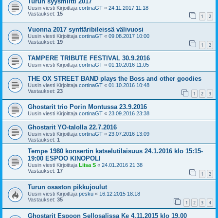
Turun syysmiitti 2017
Uusin viesti Kirjoittaja
cortinaGT
«
24.11.2017 11:18
Vastaukset:
15
1
2
Vuonna 2017 synttäribileissä välivuosi
Uusin viesti Kirjoittaja
cortinaGT
«
09.08.2017 10:00
Vastaukset:
19
1
2
TAMPERE TRIBUTE FESTIVAL 30.9.2016
Uusin viesti Kirjoittaja
cortinaGT
«
01.10.2016 11:05
THE OX STREET BAND plays the Boss and other goodies
Uusin viesti Kirjoittaja
cortinaGT
«
01.10.2016 10:48
Vastaukset:
23
1
2
3
Ghostarit trio Porin Montussa 23.9.2016
Uusin viesti Kirjoittaja
cortinaGT
«
23.09.2016 23:38
Ghostarit YO-talolla 22.7.2016
Uusin viesti Kirjoittaja
cortinaGT
«
23.07.2016 13:09
Vastaukset:
1
Tempe 1980 konsertin katselutilaisuus 24.1.2016 klo 15:15-
19:00 ESPOO KINOPOLI
Uusin viesti Kirjoittaja
Liisa S
«
24.01.2016 21:38
Vastaukset:
17
1
2
Turun osaston pikkujoulut
Uusin viesti Kirjoittaja
pesku
«
16.12.2015 18:18
Vastaukset:
35
1
2
3
4
Ghostarit Espoon Sellosalissa Ke 4.11.2015 klo 19.00