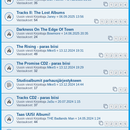
Vastaukset:
35
1
2
3
4
Tracks II: The Lost Albums
Uusin viesti Kirjoittaja
Janey
«
06.09.2025 13:56
Vastaukset:
54
1
2
3
4
5
6
Darkness On The Edge Of Town
Uusin viesti Kirjoittaja
Bowmore
«
14.06.2025 20:35
Vastaukset:
24
1
2
3
The Rising - paras biisi
Uusin viesti Kirjoittaja
MikeS
«
13.12.2024 19:31
Vastaukset:
49
1
2
3
4
5
The Promise CD2 - paras biisi
Uusin viesti Kirjoittaja
MikeS
«
13.12.2024 19:29
Vastaukset:
32
1
2
3
4
Studioalbumit parhausjärjestykseen
Uusin viesti Kirjoittaja
MikeS
«
13.12.2024 14:44
Vastaukset:
17
1
2
Tracks CD2 - paras biisi
Uusin viesti Kirjoittaja
JaSu
«
20.07.2024 1:15
Vastaukset:
37
1
2
3
4
Taas UUSI Albumi!
Uusin viesti Kirjoittaja
THE Badlands Man
«
14.05.2024 1:24
Vastaukset:
44
1
2
3
4
5