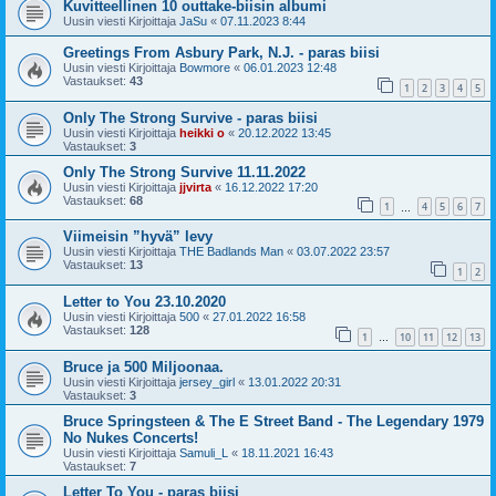
Kuvitteellinen 10 outtake-biisin albumi
Uusin viesti Kirjoittaja
JaSu
«
07.11.2023 8:44
Greetings From Asbury Park, N.J. - paras biisi
Uusin viesti Kirjoittaja
Bowmore
«
06.01.2023 12:48
Vastaukset:
43
1
2
3
4
5
Only The Strong Survive - paras biisi
Uusin viesti Kirjoittaja
heikki o
«
20.12.2022 13:45
Vastaukset:
3
Only The Strong Survive 11.11.2022
Uusin viesti Kirjoittaja
jjvirta
«
16.12.2022 17:20
Vastaukset:
68
1
4
5
6
7
…
Viimeisin ”hyvä” levy
Uusin viesti Kirjoittaja
THE Badlands Man
«
03.07.2022 23:57
Vastaukset:
13
1
2
Letter to You 23.10.2020
Uusin viesti Kirjoittaja
500
«
27.01.2022 16:58
Vastaukset:
128
1
10
11
12
13
…
Bruce ja 500 Miljoonaa.
Uusin viesti Kirjoittaja
jersey_girl
«
13.01.2022 20:31
Vastaukset:
3
Bruce Springsteen & The E Street Band - The Legendary 1979
No Nukes Concerts!
Uusin viesti Kirjoittaja
Samuli_L
«
18.11.2021 16:43
Vastaukset:
7
Letter To You - paras biisi