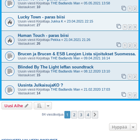
Uusin viesti Kirjoittaja
THE Badlands Man
«
05.05.2021 13:58
Vastaukset:
10
1
2
Lucky Town - paras biisi
Uusin viesti Kirjoittaja
Jukka K
«
23.04.2021 22:15
Vastaukset:
27
1
2
3
Human Touch - paras biisi
Uusin viesti Kirjoittaja
Pekka
«
21.04.2021 21:26
Vastaukset:
26
1
2
3
Brucen ja Brucen & ESB Levyjen Lista sijoitukset Suomessa.
Uusin viesti Kirjoittaja
THE Badlands Man
«
09.04.2021 16:14
Blinded By The Light leffan soundtrack
Uusin viesti Kirjoittaja
THE Badlands Man
«
08.12.2020 13:10
Vastaukset:
15
1
2
Uusinta JulkaisujaKO ?
Uusin viesti Kirjoittaja
THE Badlands Man
«
21.02.2020 17:03
Vastaukset:
14
1
2
Uusi Aihe
1
2
3
4
Seuraava
84 viestiketjua
Hyppää