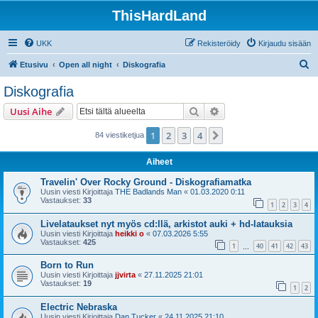
ThisHardLand
UKK
Rekisteröidy
Kirjaudu sisään
E
Etusivu
Open all night
Diskografia
t
Diskografia
s
Etsi
Tarkennettu haku
Uusi Aihe
i
1
2
3
4
Seuraava
84 viestiketjua
Aiheet
Travelin' Over Rocky Ground - Diskografiamatka
Uusin viesti Kirjoittaja
THE Badlands Man
«
01.03.2020 0:11
Vastaukset:
33
1
2
3
4
Livelataukset nyt myös cd:llä, arkistot auki + hd-latauksia
Uusin viesti Kirjoittaja
heikki o
«
07.03.2026 5:55
Vastaukset:
425
1
40
41
42
43
…
Born to Run
Uusin viesti Kirjoittaja
jjvirta
«
27.11.2025 21:01
Vastaukset:
19
1
2
Electric Nebraska
Uusin viesti Kirjoittaja
Dan Tucker
«
24.11.2025 21:10