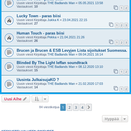
Uusin viesti Kirjoittaja
THE Badlands Man
«
05.05.2021 13:58
Vastaukset:
10
1
2
Lucky Town - paras biisi
Uusin viesti Kirjoittaja
Jukka K
«
23.04.2021 22:15
Vastaukset:
27
1
2
3
Human Touch - paras biisi
Uusin viesti Kirjoittaja
Pekka
«
21.04.2021 21:26
Vastaukset:
26
1
2
3
Brucen ja Brucen & ESB Levyjen Lista sijoitukset Suomessa.
Uusin viesti Kirjoittaja
THE Badlands Man
«
09.04.2021 16:14
Blinded By The Light leffan soundtrack
Uusin viesti Kirjoittaja
THE Badlands Man
«
08.12.2020 13:10
Vastaukset:
15
1
2
Uusinta JulkaisujaKO ?
Uusin viesti Kirjoittaja
THE Badlands Man
«
21.02.2020 17:03
Vastaukset:
14
1
2
Uusi Aihe
1
2
3
4
Seuraava
84 viestiketjua
Hyppää