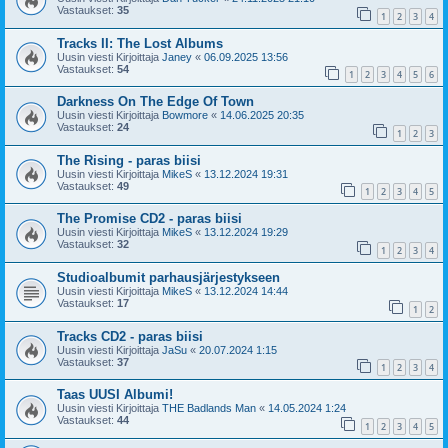
Vastaukset:
35
1
2
3
4
Tracks II: The Lost Albums
Uusin viesti Kirjoittaja
Janey
«
06.09.2025 13:56
Vastaukset:
54
1
2
3
4
5
6
Darkness On The Edge Of Town
Uusin viesti Kirjoittaja
Bowmore
«
14.06.2025 20:35
Vastaukset:
24
1
2
3
The Rising - paras biisi
Uusin viesti Kirjoittaja
MikeS
«
13.12.2024 19:31
Vastaukset:
49
1
2
3
4
5
The Promise CD2 - paras biisi
Uusin viesti Kirjoittaja
MikeS
«
13.12.2024 19:29
Vastaukset:
32
1
2
3
4
Studioalbumit parhausjärjestykseen
Uusin viesti Kirjoittaja
MikeS
«
13.12.2024 14:44
Vastaukset:
17
1
2
Tracks CD2 - paras biisi
Uusin viesti Kirjoittaja
JaSu
«
20.07.2024 1:15
Vastaukset:
37
1
2
3
4
Taas UUSI Albumi!
Uusin viesti Kirjoittaja
THE Badlands Man
«
14.05.2024 1:24
Vastaukset:
44
1
2
3
4
5