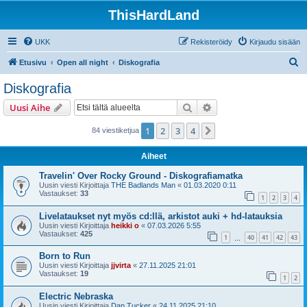
ThisHardLand
UKK
Rekisteröidy
Kirjaudu sisään
E
Etusivu
Open all night
Diskografia
t
Diskografia
s
Etsi
Tarkennettu haku
Uusi Aihe
i
1
2
3
4
Seuraava
84 viestiketjua
Aiheet
Travelin' Over Rocky Ground - Diskografiamatka
Uusin viesti Kirjoittaja
THE Badlands Man
«
01.03.2020 0:11
Vastaukset:
33
1
2
3
4
Livelataukset nyt myös cd:llä, arkistot auki + hd-latauksia
Uusin viesti Kirjoittaja
heikki o
«
07.03.2026 5:55
Vastaukset:
425
1
40
41
42
43
…
Born to Run
Uusin viesti Kirjoittaja
jjvirta
«
27.11.2025 21:01
Vastaukset:
19
1
2
Electric Nebraska
Uusin viesti Kirjoittaja
Dan Tucker
«
24.11.2025 21:10