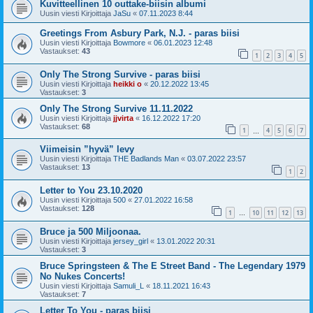
Kuvitteellinen 10 outtake-biisin albumi
Uusin viesti Kirjoittaja
JaSu
«
07.11.2023 8:44
Greetings From Asbury Park, N.J. - paras biisi
Uusin viesti Kirjoittaja
Bowmore
«
06.01.2023 12:48
Vastaukset:
43
1
2
3
4
5
Only The Strong Survive - paras biisi
Uusin viesti Kirjoittaja
heikki o
«
20.12.2022 13:45
Vastaukset:
3
Only The Strong Survive 11.11.2022
Uusin viesti Kirjoittaja
jjvirta
«
16.12.2022 17:20
Vastaukset:
68
1
4
5
6
7
…
Viimeisin ”hyvä” levy
Uusin viesti Kirjoittaja
THE Badlands Man
«
03.07.2022 23:57
Vastaukset:
13
1
2
Letter to You 23.10.2020
Uusin viesti Kirjoittaja
500
«
27.01.2022 16:58
Vastaukset:
128
1
10
11
12
13
…
Bruce ja 500 Miljoonaa.
Uusin viesti Kirjoittaja
jersey_girl
«
13.01.2022 20:31
Vastaukset:
3
Bruce Springsteen & The E Street Band - The Legendary 1979
No Nukes Concerts!
Uusin viesti Kirjoittaja
Samuli_L
«
18.11.2021 16:43
Vastaukset:
7
Letter To You - paras biisi