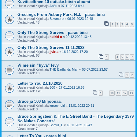
Kuvitteellinen 10 outtake-biisin albumi
Uusin viesti Kirjoittaja
JaSu
«
07.11.2023 8:44
Greetings From Asbury Park, N.J. - paras biisi
Uusin viesti Kirjoittaja
Bowmore
«
06.01.2023 12:48
Vastaukset:
43
1
2
3
4
5
Only The Strong Survive - paras biisi
Uusin viesti Kirjoittaja
heikki o
«
20.12.2022 13:45
Vastaukset:
3
Only The Strong Survive 11.11.2022
Uusin viesti Kirjoittaja
jjvirta
«
16.12.2022 17:20
Vastaukset:
68
1
4
5
6
7
…
Viimeisin ”hyvä” levy
Uusin viesti Kirjoittaja
THE Badlands Man
«
03.07.2022 23:57
Vastaukset:
13
1
2
Letter to You 23.10.2020
Uusin viesti Kirjoittaja
500
«
27.01.2022 16:58
Vastaukset:
128
1
10
11
12
13
…
Bruce ja 500 Miljoonaa.
Uusin viesti Kirjoittaja
jersey_girl
«
13.01.2022 20:31
Vastaukset:
3
Bruce Springsteen & The E Street Band - The Legendary 1979
No Nukes Concerts!
Uusin viesti Kirjoittaja
Samuli_L
«
18.11.2021 16:43
Vastaukset:
7
Letter To You - paras biisi