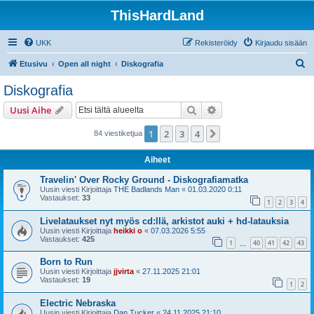
ThisHardLand
UKK
Rekisteröidy
Kirjaudu sisään
E
Etusivu
Open all night
Diskografia
t
Diskografia
s
Etsi
Tarkennettu haku
Uusi Aihe
i
1
2
3
4
Seuraava
84 viestiketjua
Aiheet
Travelin' Over Rocky Ground - Diskografiamatka
Uusin viesti Kirjoittaja
THE Badlands Man
«
01.03.2020 0:11
Vastaukset:
33
1
2
3
4
Livelataukset nyt myös cd:llä, arkistot auki + hd-latauksia
Uusin viesti Kirjoittaja
heikki o
«
07.03.2026 5:55
Vastaukset:
425
1
40
41
42
43
…
Born to Run
Uusin viesti Kirjoittaja
jjvirta
«
27.11.2025 21:01
Vastaukset:
19
1
2
Electric Nebraska
Uusin viesti Kirjoittaja
Dan Tucker
«
24.11.2025 21:10