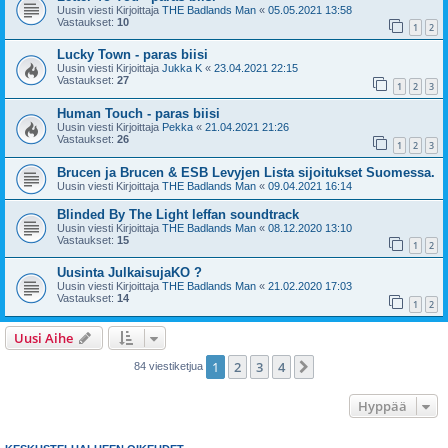
Uusin viesti Kirjoittaja
THE Badlands Man
«
05.05.2021 13:58
Vastaukset:
10
1
2
Lucky Town - paras biisi
Uusin viesti Kirjoittaja
Jukka K
«
23.04.2021 22:15
Vastaukset:
27
1
2
3
Human Touch - paras biisi
Uusin viesti Kirjoittaja
Pekka
«
21.04.2021 21:26
Vastaukset:
26
1
2
3
Brucen ja Brucen & ESB Levyjen Lista sijoitukset Suomessa.
Uusin viesti Kirjoittaja
THE Badlands Man
«
09.04.2021 16:14
Blinded By The Light leffan soundtrack
Uusin viesti Kirjoittaja
THE Badlands Man
«
08.12.2020 13:10
Vastaukset:
15
1
2
Uusinta JulkaisujaKO ?
Uusin viesti Kirjoittaja
THE Badlands Man
«
21.02.2020 17:03
Vastaukset:
14
1
2
Uusi Aihe
1
2
3
4
Seuraava
84 viestiketjua
Hyppää