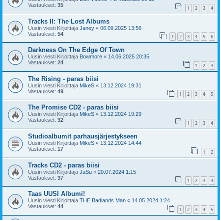
Vastaukset:
35
1
2
3
4
Tracks II: The Lost Albums
Uusin viesti Kirjoittaja
Janey
«
06.09.2025 13:56
Vastaukset:
54
1
2
3
4
5
6
Darkness On The Edge Of Town
Uusin viesti Kirjoittaja
Bowmore
«
14.06.2025 20:35
Vastaukset:
24
1
2
3
The Rising - paras biisi
Uusin viesti Kirjoittaja
MikeS
«
13.12.2024 19:31
Vastaukset:
49
1
2
3
4
5
The Promise CD2 - paras biisi
Uusin viesti Kirjoittaja
MikeS
«
13.12.2024 19:29
Vastaukset:
32
1
2
3
4
Studioalbumit parhausjärjestykseen
Uusin viesti Kirjoittaja
MikeS
«
13.12.2024 14:44
Vastaukset:
17
1
2
Tracks CD2 - paras biisi
Uusin viesti Kirjoittaja
JaSu
«
20.07.2024 1:15
Vastaukset:
37
1
2
3
4
Taas UUSI Albumi!
Uusin viesti Kirjoittaja
THE Badlands Man
«
14.05.2024 1:24
Vastaukset:
44
1
2
3
4
5