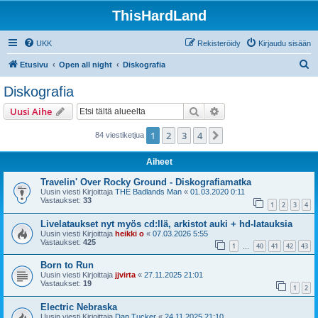
ThisHardLand
UKK
Rekisteröidy
Kirjaudu sisään
E
Etusivu
Open all night
Diskografia
t
Diskografia
s
Etsi
Tarkennettu haku
Uusi Aihe
i
1
2
3
4
Seuraava
84 viestiketjua
Aiheet
Travelin' Over Rocky Ground - Diskografiamatka
Uusin viesti Kirjoittaja
THE Badlands Man
«
01.03.2020 0:11
Vastaukset:
33
1
2
3
4
Livelataukset nyt myös cd:llä, arkistot auki + hd-latauksia
Uusin viesti Kirjoittaja
heikki o
«
07.03.2026 5:55
Vastaukset:
425
1
40
41
42
43
…
Born to Run
Uusin viesti Kirjoittaja
jjvirta
«
27.11.2025 21:01
Vastaukset:
19
1
2
Electric Nebraska
Uusin viesti Kirjoittaja
Dan Tucker
«
24.11.2025 21:10