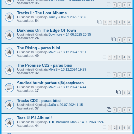
Vastaukset:
35
1
2
3
4
Tracks II: The Lost Albums
Uusin viesti Kirjoittaja
Janey
«
06.09.2025 13:56
Vastaukset:
54
1
2
3
4
5
6
Darkness On The Edge Of Town
Uusin viesti Kirjoittaja
Bowmore
«
14.06.2025 20:35
Vastaukset:
24
1
2
3
The Rising - paras biisi
Uusin viesti Kirjoittaja
MikeS
«
13.12.2024 19:31
Vastaukset:
49
1
2
3
4
5
The Promise CD2 - paras biisi
Uusin viesti Kirjoittaja
MikeS
«
13.12.2024 19:29
Vastaukset:
32
1
2
3
4
Studioalbumit parhausjärjestykseen
Uusin viesti Kirjoittaja
MikeS
«
13.12.2024 14:44
Vastaukset:
17
1
2
Tracks CD2 - paras biisi
Uusin viesti Kirjoittaja
JaSu
«
20.07.2024 1:15
Vastaukset:
37
1
2
3
4
Taas UUSI Albumi!
Uusin viesti Kirjoittaja
THE Badlands Man
«
14.05.2024 1:24
Vastaukset:
44
1
2
3
4
5