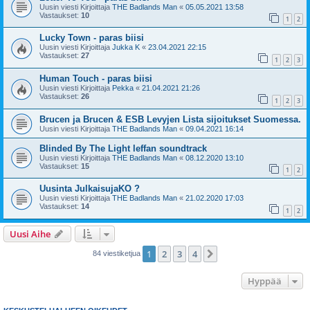
Uusin viesti Kirjoittaja
THE Badlands Man
«
05.05.2021 13:58
Vastaukset:
10
1
2
Lucky Town - paras biisi
Uusin viesti Kirjoittaja
Jukka K
«
23.04.2021 22:15
Vastaukset:
27
1
2
3
Human Touch - paras biisi
Uusin viesti Kirjoittaja
Pekka
«
21.04.2021 21:26
Vastaukset:
26
1
2
3
Brucen ja Brucen & ESB Levyjen Lista sijoitukset Suomessa.
Uusin viesti Kirjoittaja
THE Badlands Man
«
09.04.2021 16:14
Blinded By The Light leffan soundtrack
Uusin viesti Kirjoittaja
THE Badlands Man
«
08.12.2020 13:10
Vastaukset:
15
1
2
Uusinta JulkaisujaKO ?
Uusin viesti Kirjoittaja
THE Badlands Man
«
21.02.2020 17:03
Vastaukset:
14
1
2
Uusi Aihe
1
2
3
4
Seuraava
84 viestiketjua
Hyppää