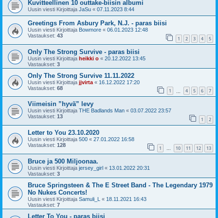
Kuvitteellinen 10 outtake-biisin albumi
Uusin viesti Kirjoittaja
JaSu
«
07.11.2023 8:44
Greetings From Asbury Park, N.J. - paras biisi
Uusin viesti Kirjoittaja
Bowmore
«
06.01.2023 12:48
Vastaukset:
43
1
2
3
4
5
Only The Strong Survive - paras biisi
Uusin viesti Kirjoittaja
heikki o
«
20.12.2022 13:45
Vastaukset:
3
Only The Strong Survive 11.11.2022
Uusin viesti Kirjoittaja
jjvirta
«
16.12.2022 17:20
Vastaukset:
68
1
4
5
6
7
…
Viimeisin ”hyvä” levy
Uusin viesti Kirjoittaja
THE Badlands Man
«
03.07.2022 23:57
Vastaukset:
13
1
2
Letter to You 23.10.2020
Uusin viesti Kirjoittaja
500
«
27.01.2022 16:58
Vastaukset:
128
1
10
11
12
13
…
Bruce ja 500 Miljoonaa.
Uusin viesti Kirjoittaja
jersey_girl
«
13.01.2022 20:31
Vastaukset:
3
Bruce Springsteen & The E Street Band - The Legendary 1979
No Nukes Concerts!
Uusin viesti Kirjoittaja
Samuli_L
«
18.11.2021 16:43
Vastaukset:
7
Letter To You - paras biisi