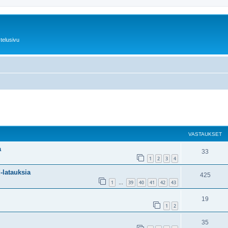
telusivu
nettu haku
VASTAUKSET
a
33
1
2
3
4
-latauksia
425
1
39
40
41
42
43
…
19
1
2
35