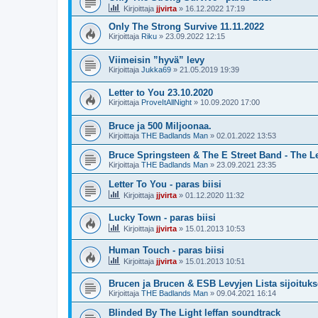
Kirjoittaja
jjvirta
»
16.12.2022 17:19
Only The Strong Survive 11.11.2022
Kirjoittaja
Riku
»
23.09.2022 12:15
Viimeisin ”hyvä” levy
Kirjoittaja
Jukka69
»
21.05.2019 19:39
Letter to You 23.10.2020
Kirjoittaja
ProveItAllNight
»
10.09.2020 17:00
Bruce ja 500 Miljoonaa.
Kirjoittaja
THE Badlands Man
»
02.01.2022 13:53
Bruce Springsteen & The E Street Band - The 
Kirjoittaja
THE Badlands Man
»
23.09.2021 23:35
Letter To You - paras biisi
Kirjoittaja
jjvirta
»
01.12.2020 11:32
Lucky Town - paras biisi
Kirjoittaja
jjvirta
»
15.01.2013 10:53
Human Touch - paras biisi
Kirjoittaja
jjvirta
»
15.01.2013 10:51
Brucen ja Brucen & ESB Levyjen Lista sijoituk
Kirjoittaja
THE Badlands Man
»
09.04.2021 16:14
Blinded By The Light leffan soundtrack