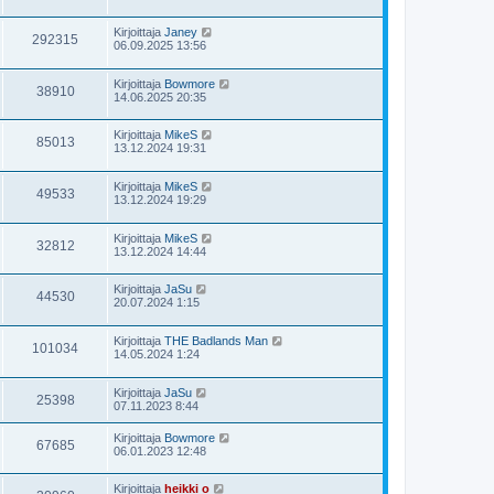
Kirjoittaja
Janey
292315
06.09.2025 13:56
Kirjoittaja
Bowmore
38910
14.06.2025 20:35
Kirjoittaja
MikeS
85013
13.12.2024 19:31
Kirjoittaja
MikeS
49533
13.12.2024 19:29
Kirjoittaja
MikeS
32812
13.12.2024 14:44
Kirjoittaja
JaSu
44530
20.07.2024 1:15
Kirjoittaja
THE Badlands Man
101034
14.05.2024 1:24
Kirjoittaja
JaSu
25398
07.11.2023 8:44
Kirjoittaja
Bowmore
67685
06.01.2023 12:48
Kirjoittaja
heikki o