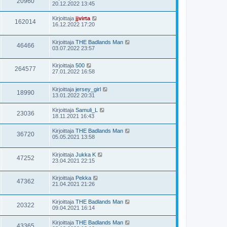
20960
20.12.2022 13:45
Kirjoittaja
jjvirta
162014
16.12.2022 17:20
Kirjoittaja
THE Badlands Man
46466
03.07.2022 23:57
Kirjoittaja
500
264577
27.01.2022 16:58
Kirjoittaja
jersey_girl
18990
13.01.2022 20:31
Kirjoittaja
Samuli_L
23036
18.11.2021 16:43
Kirjoittaja
THE Badlands Man
36720
05.05.2021 13:58
Kirjoittaja
Jukka K
47252
23.04.2021 22:15
Kirjoittaja
Pekka
47362
21.04.2021 21:26
Kirjoittaja
THE Badlands Man
20322
09.04.2021 16:14
Kirjoittaja
THE Badlands Man
43365