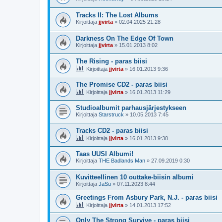
Tracks II: The Lost Albums
Kirjoittaja
jjvirta
»
02.04.2025 21:28
Darkness On The Edge Of Town
Kirjoittaja
jjvirta
»
15.01.2013 8:02
The Rising - paras biisi
Kirjoittaja
jjvirta
»
16.01.2013 9:36
The Promise CD2 - paras biisi
Kirjoittaja
jjvirta
»
16.01.2013 11:29
Studioalbumit parhausjärjestykseen
Kirjoittaja
Starstruck
»
10.05.2013 7:45
Tracks CD2 - paras biisi
Kirjoittaja
jjvirta
»
16.01.2013 9:30
Taas UUSI Albumi!
Kirjoittaja
THE Badlands Man
»
27.09.2019 0:30
Kuvitteellinen 10 outtake-biisin albumi
Kirjoittaja
JaSu
»
07.11.2023 8:44
Greetings From Asbury Park, N.J. - paras biisi
Kirjoittaja
jjvirta
»
14.01.2013 17:52
Only The Strong Survive - paras biisi