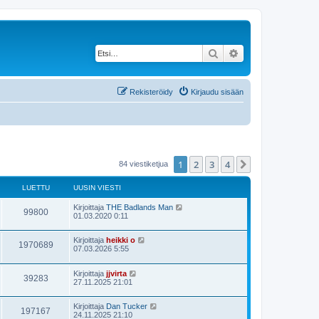
Etsi
Tarkennettu haku
Rekisteröidy
Kirjaudu sisään
1
2
3
4
Seuraava
84 viestiketjua
LUETTU
UUSIN VIESTI
Kirjoittaja
THE Badlands Man
99800
01.03.2020 0:11
Kirjoittaja
heikki o
1970689
07.03.2026 5:55
Kirjoittaja
jjvirta
39283
27.11.2025 21:01
Kirjoittaja
Dan Tucker
197167
24.11.2025 21:10