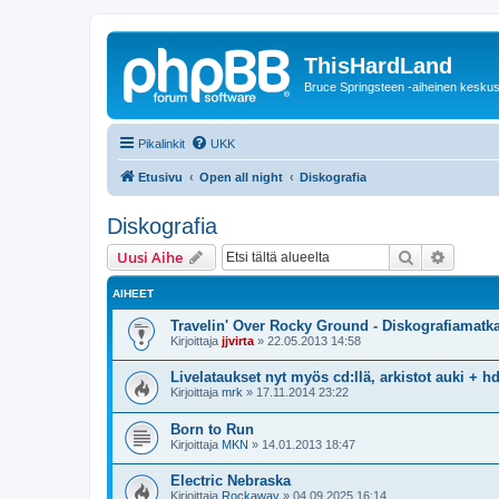
ThisHardLand
Bruce Springsteen -aiheinen keskus
Pikalinkit
UKK
Etusivu
Open all night
Diskografia
Diskografia
Etsi
Tarken
Uusi Aihe
AIHEET
Travelin' Over Rocky Ground - Diskografiamatk
Kirjoittaja
jjvirta
»
22.05.2013 14:58
Livelataukset nyt myös cd:llä, arkistot auki + hd
Kirjoittaja
mrk
»
17.11.2014 23:22
Born to Run
Kirjoittaja
MKN
»
14.01.2013 18:47
Electric Nebraska
Kirjoittaja
Rockaway
»
04.09.2025 16:14