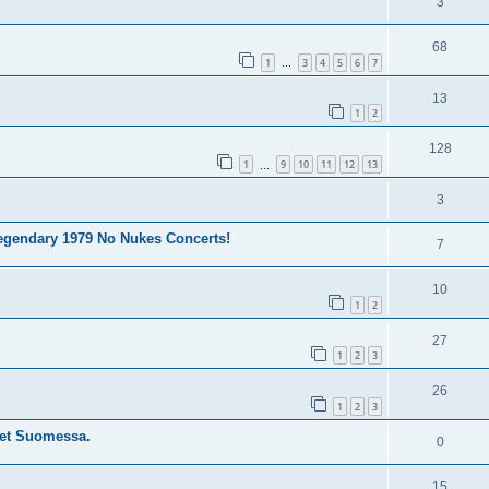
3
68
1
3
4
5
6
7
…
13
1
2
128
1
9
10
11
12
13
…
3
Legendary 1979 No Nukes Concerts!
7
10
1
2
27
1
2
3
26
1
2
3
set Suomessa.
0
15