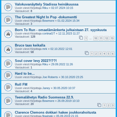
Valokuvanäyttely Stadissa heinäkuussa
Uusin viesti Kirjoittaja
Riku
«
02.07.2024 10:15
Vastaukset:
8
The Greatest Night In Pop -dokumentti
Uusin viesti Kirjoittaja
Bowmore
«
01.02.2024 15:34
Vastaukset:
3
Born To Run - omaelämänkerta julkaistaan 27. syyskuuta
Uusin viesti Kirjoittaja
cortinaGT
«
12.11.2023 11:27
Vastaukset:
128
1
10
11
12
13
…
Bruce taas keikalla
Uusin viesti Kirjoittaja
mrk
«
02.10.2022 12:01
Vastaukset:
58
1
2
3
4
5
6
Soul cover levy 2022?!??!
Uusin viesti Kirjoittaja
Riku
«
29.09.2022 11:26
Vastaukset:
1
Hard to be...
Uusin viesti Kirjoittaja
Joe Roberts
«
30.10.2020 23:25
Roll FM
Uusin viesti Kirjoittaja
Janey
«
30.05.2020 10:37
Vastaukset:
4
Teemalähetys Radio Suomessa 22.9.
Uusin viesti Kirjoittaja
Bowmore
«
26.09.2019 10:10
Vastaukset:
20
1
2
3
Clarence Clemons dokkari hakee joukkorahoitusta
Uusin viesti Kirjoittaja
flowingki
«
05.09.2019 21:15