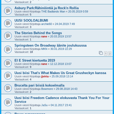
Vastaukset:
2
Asbury Park:Rähinöintiä ja Rock'n Rollia
Uusin viesti Kirjoittaja
THE Badlands Man
«
20.05.2019 0:59
Vastaukset:
5
UUSI SOOLOALBUMI
Uusin viesti Kirjoittaja
archie60
«
24.04.2019 7:49
Vastaukset:
3
The Stories Behind the Songs
Uusin viesti Kirjoittaja
rane
«
20.03.2019 13:57
Vastaukset:
1
Springsteen On Broadway äänite joulukuussa
Uusin viesti Kirjoittaja
MKN
«
30.01.2019 22:29
Vastaukset:
18
1
2
EI E Street kiertuetta 2019
Uusin viesti Kirjoittaja
rane
«
12.12.2018 13:07
Vastaukset:
9
Uusi biisi That's What Makes Us Great Grusheckyn kanssa
Uusin viesti Kirjoittaja
jjvirta
«
25.09.2018 13:14
Vastaukset:
4
Brucelta pari biisiä kokoelmalla
Uusin viesti Kirjoittaja
Bowmore
«
29.08.2018 14:43
Vastaukset:
2
Uusi biisi Freedom Cadence elokuvasta Thank You For Your
Service
Uusin viesti Kirjoittaja
JaSu
«
04.11.2017 23:41
Vastaukset:
1