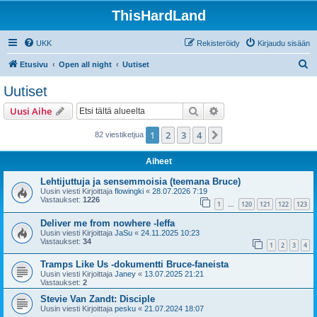
ThisHardLand
UKK
Rekisteröidy
Kirjaudu sisään
E
Etusivu
Open all night
Uutiset
t
Uutiset
s
Etsi
Tarkennettu haku
Uusi Aihe
i
1
2
3
4
Seuraava
82 viestiketjua
Aiheet
Lehtijuttuja ja sensemmoisia (teemana Bruce)
Uusin viesti Kirjoittaja
flowingki
«
28.07.2026 7:19
Vastaukset:
1226
1
120
121
122
123
…
Deliver me from nowhere -leffa
Uusin viesti Kirjoittaja
JaSu
«
24.11.2025 10:23
Vastaukset:
34
1
2
3
4
Tramps Like Us -dokumentti Bruce-faneista
Uusin viesti Kirjoittaja
Janey
«
13.07.2025 21:21
Vastaukset:
2
Stevie Van Zandt: Disciple
Uusin viesti Kirjoittaja
pesku
«
21.07.2024 18:07