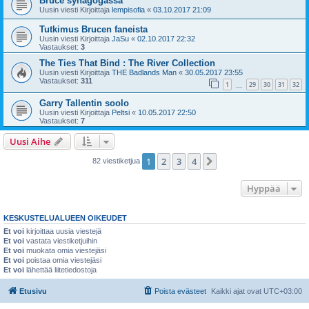
Bruce synagogassa
Uusin viesti Kirjoittaja
lempisofia
«
03.10.2017 21:09
Tutkimus Brucen faneista
Uusin viesti Kirjoittaja
JaSu
«
02.10.2017 22:32
Vastaukset:
3
The Ties That Bind : The River Collection
Uusin viesti Kirjoittaja
THE Badlands Man
«
30.05.2017 23:55
Vastaukset:
311
1
29
30
31
32
…
Garry Tallentin soolo
Uusin viesti Kirjoittaja
Peltsi
«
10.05.2017 22:50
Vastaukset:
7
Uusi Aihe
1
2
3
4
Seuraava
82 viestiketjua
Hyppää
KESKUSTELUALUEEN OIKEUDET
Et voi
kirjoittaa uusia viestejä
Et voi
vastata viestiketjuihin
Et voi
muokata omia viestejäsi
Et voi
poistaa omia viestejäsi
Et voi
lähettää liitetiedostoja
Etusivu
Poista evästeet
Kaikki ajat ovat
UTC+03:00