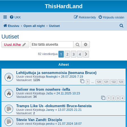
ThisHardLand
UKK
Rekisteröidy
Kirjaudu sisään
E
Etusivu
Open all night
Uutiset
t
Uutiset
s
Etsi
Tarkennettu haku
Uusi Aihe
i
1
2
3
4
Seuraava
82 viestiketjua
Aiheet
Lehtijuttuja ja sensemmoisia (teemana Bruce)
Uusin viesti Kirjoittaja
flowingki
«
28.07.2026 7:19
Vastaukset:
1226
1
120
121
122
123
…
Deliver me from nowhere -leffa
Uusin viesti Kirjoittaja
JaSu
«
24.11.2025 10:23
Vastaukset:
34
1
2
3
4
Tramps Like Us -dokumentti Bruce-faneista
Uusin viesti Kirjoittaja
Janey
«
13.07.2025 21:21
Vastaukset:
2
Stevie Van Zandt: Disciple
Uusin viesti Kirjoittaja
pesku
«
21.07.2024 18:07