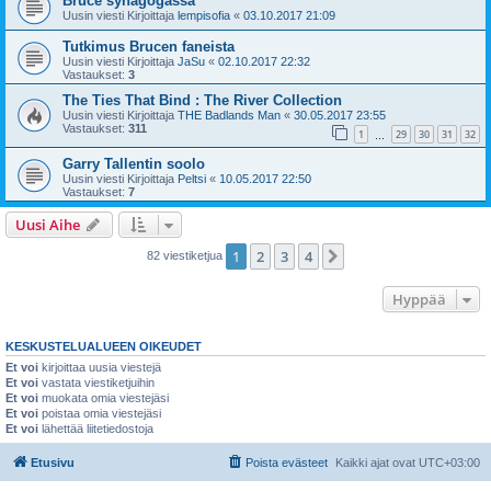
Bruce synagogassa
Uusin viesti Kirjoittaja
lempisofia
«
03.10.2017 21:09
Tutkimus Brucen faneista
Uusin viesti Kirjoittaja
JaSu
«
02.10.2017 22:32
Vastaukset:
3
The Ties That Bind : The River Collection
Uusin viesti Kirjoittaja
THE Badlands Man
«
30.05.2017 23:55
Vastaukset:
311
1
29
30
31
32
…
Garry Tallentin soolo
Uusin viesti Kirjoittaja
Peltsi
«
10.05.2017 22:50
Vastaukset:
7
Uusi Aihe
1
2
3
4
Seuraava
82 viestiketjua
Hyppää
KESKUSTELUALUEEN OIKEUDET
Et voi
kirjoittaa uusia viestejä
Et voi
vastata viestiketjuihin
Et voi
muokata omia viestejäsi
Et voi
poistaa omia viestejäsi
Et voi
lähettää liitetiedostoja
Etusivu
Poista evästeet
Kaikki ajat ovat
UTC+03:00