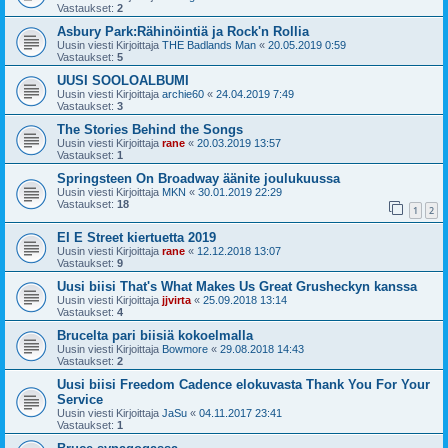
Vastaukset:
2
Asbury Park:Rähinöintiä ja Rock'n Rollia
Uusin viesti Kirjoittaja
THE Badlands Man
«
20.05.2019 0:59
Vastaukset:
5
UUSI SOOLOALBUMI
Uusin viesti Kirjoittaja
archie60
«
24.04.2019 7:49
Vastaukset:
3
The Stories Behind the Songs
Uusin viesti Kirjoittaja
rane
«
20.03.2019 13:57
Vastaukset:
1
Springsteen On Broadway äänite joulukuussa
Uusin viesti Kirjoittaja
MKN
«
30.01.2019 22:29
Vastaukset:
18
1
2
EI E Street kiertuetta 2019
Uusin viesti Kirjoittaja
rane
«
12.12.2018 13:07
Vastaukset:
9
Uusi biisi That's What Makes Us Great Grusheckyn kanssa
Uusin viesti Kirjoittaja
jjvirta
«
25.09.2018 13:14
Vastaukset:
4
Brucelta pari biisiä kokoelmalla
Uusin viesti Kirjoittaja
Bowmore
«
29.08.2018 14:43
Vastaukset:
2
Uusi biisi Freedom Cadence elokuvasta Thank You For Your
Service
Uusin viesti Kirjoittaja
JaSu
«
04.11.2017 23:41
Vastaukset:
1