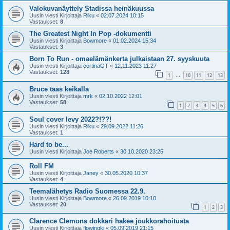
Valokuvanäyttely Stadissa heinäkuussa
Uusin viesti Kirjoittaja
Riku
«
02.07.2024 10:15
Vastaukset:
8
The Greatest Night In Pop -dokumentti
Uusin viesti Kirjoittaja
Bowmore
«
01.02.2024 15:34
Vastaukset:
3
Born To Run - omaelämänkerta julkaistaan 27. syyskuuta
Uusin viesti Kirjoittaja
cortinaGT
«
12.11.2023 11:27
Vastaukset:
128
1
10
11
12
13
…
Bruce taas keikalla
Uusin viesti Kirjoittaja
mrk
«
02.10.2022 12:01
Vastaukset:
58
1
2
3
4
5
6
Soul cover levy 2022?!??!
Uusin viesti Kirjoittaja
Riku
«
29.09.2022 11:26
Vastaukset:
1
Hard to be...
Uusin viesti Kirjoittaja
Joe Roberts
«
30.10.2020 23:25
Roll FM
Uusin viesti Kirjoittaja
Janey
«
30.05.2020 10:37
Vastaukset:
4
Teemalähetys Radio Suomessa 22.9.
Uusin viesti Kirjoittaja
Bowmore
«
26.09.2019 10:10
Vastaukset:
20
1
2
3
Clarence Clemons dokkari hakee joukkorahoitusta
Uusin viesti Kirjoittaja
flowingki
«
05.09.2019 21:15