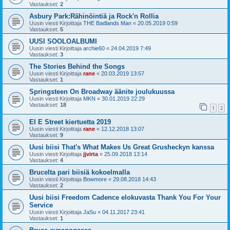
Vastaukset:
2
Asbury Park:Rähinöintiä ja Rock'n Rollia
Uusin viesti Kirjoittaja
THE Badlands Man
«
20.05.2019 0:59
Vastaukset:
5
UUSI SOOLOALBUMI
Uusin viesti Kirjoittaja
archie60
«
24.04.2019 7:49
Vastaukset:
3
The Stories Behind the Songs
Uusin viesti Kirjoittaja
rane
«
20.03.2019 13:57
Vastaukset:
1
Springsteen On Broadway äänite joulukuussa
Uusin viesti Kirjoittaja
MKN
«
30.01.2019 22:29
Vastaukset:
18
1
2
EI E Street kiertuetta 2019
Uusin viesti Kirjoittaja
rane
«
12.12.2018 13:07
Vastaukset:
9
Uusi biisi That's What Makes Us Great Grusheckyn kanssa
Uusin viesti Kirjoittaja
jjvirta
«
25.09.2018 13:14
Vastaukset:
4
Brucelta pari biisiä kokoelmalla
Uusin viesti Kirjoittaja
Bowmore
«
29.08.2018 14:43
Vastaukset:
2
Uusi biisi Freedom Cadence elokuvasta Thank You For Your
Service
Uusin viesti Kirjoittaja
JaSu
«
04.11.2017 23:41
Vastaukset:
1