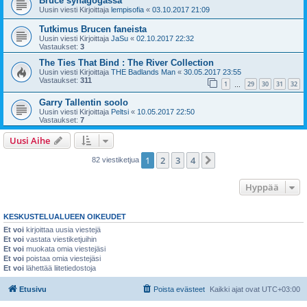
Bruce synagogassa
Uusin viesti Kirjoittaja
lempisofia
«
03.10.2017 21:09
Tutkimus Brucen faneista
Uusin viesti Kirjoittaja
JaSu
«
02.10.2017 22:32
Vastaukset:
3
The Ties That Bind : The River Collection
Uusin viesti Kirjoittaja
THE Badlands Man
«
30.05.2017 23:55
Vastaukset:
311
1
29
30
31
32
…
Garry Tallentin soolo
Uusin viesti Kirjoittaja
Peltsi
«
10.05.2017 22:50
Vastaukset:
7
Uusi Aihe
1
2
3
4
Seuraava
82 viestiketjua
Hyppää
KESKUSTELUALUEEN OIKEUDET
Et voi
kirjoittaa uusia viestejä
Et voi
vastata viestiketjuihin
Et voi
muokata omia viestejäsi
Et voi
poistaa omia viestejäsi
Et voi
lähettää liitetiedostoja
Etusivu
Poista evästeet
Kaikki ajat ovat
UTC+03:00