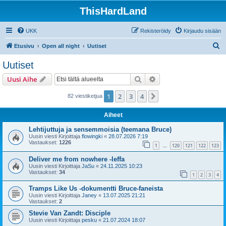
ThisHardLand
UKK
Rekisteröidy
Kirjaudu sisään
E
Etusivu
Open all night
Uutiset
t
Uutiset
s
Etsi
Tarkennettu haku
Uusi Aihe
i
1
2
3
4
Seuraava
82 viestiketjua
Aiheet
Lehtijuttuja ja sensemmoisia (teemana Bruce)
Uusin viesti Kirjoittaja
flowingki
«
28.07.2026 7:19
Vastaukset:
1226
1
120
121
122
123
…
Deliver me from nowhere -leffa
Uusin viesti Kirjoittaja
JaSu
«
24.11.2025 10:23
Vastaukset:
34
1
2
3
4
Tramps Like Us -dokumentti Bruce-faneista
Uusin viesti Kirjoittaja
Janey
«
13.07.2025 21:21
Vastaukset:
2
Stevie Van Zandt: Disciple
Uusin viesti Kirjoittaja
pesku
«
21.07.2024 18:07