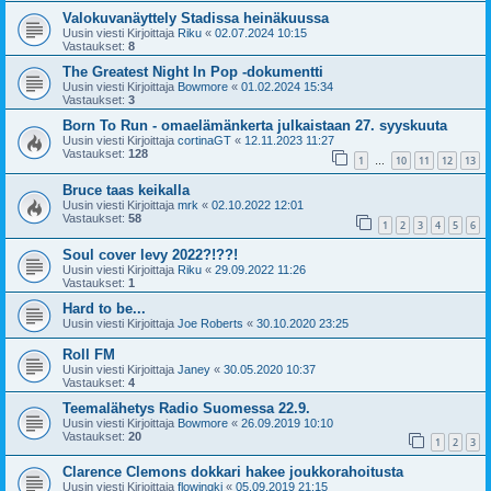
Valokuvanäyttely Stadissa heinäkuussa
Uusin viesti Kirjoittaja
Riku
«
02.07.2024 10:15
Vastaukset:
8
The Greatest Night In Pop -dokumentti
Uusin viesti Kirjoittaja
Bowmore
«
01.02.2024 15:34
Vastaukset:
3
Born To Run - omaelämänkerta julkaistaan 27. syyskuuta
Uusin viesti Kirjoittaja
cortinaGT
«
12.11.2023 11:27
Vastaukset:
128
1
10
11
12
13
…
Bruce taas keikalla
Uusin viesti Kirjoittaja
mrk
«
02.10.2022 12:01
Vastaukset:
58
1
2
3
4
5
6
Soul cover levy 2022?!??!
Uusin viesti Kirjoittaja
Riku
«
29.09.2022 11:26
Vastaukset:
1
Hard to be...
Uusin viesti Kirjoittaja
Joe Roberts
«
30.10.2020 23:25
Roll FM
Uusin viesti Kirjoittaja
Janey
«
30.05.2020 10:37
Vastaukset:
4
Teemalähetys Radio Suomessa 22.9.
Uusin viesti Kirjoittaja
Bowmore
«
26.09.2019 10:10
Vastaukset:
20
1
2
3
Clarence Clemons dokkari hakee joukkorahoitusta
Uusin viesti Kirjoittaja
flowingki
«
05.09.2019 21:15