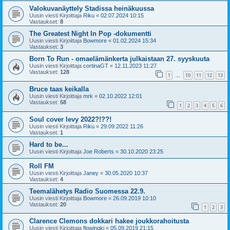
Valokuvanäyttely Stadissa heinäkuussa
Uusin viesti Kirjoittaja
Riku
«
02.07.2024 10:15
Vastaukset:
8
The Greatest Night In Pop -dokumentti
Uusin viesti Kirjoittaja
Bowmore
«
01.02.2024 15:34
Vastaukset:
3
Born To Run - omaelämänkerta julkaistaan 27. syyskuuta
Uusin viesti Kirjoittaja
cortinaGT
«
12.11.2023 11:27
Vastaukset:
128
1
10
11
12
13
…
Bruce taas keikalla
Uusin viesti Kirjoittaja
mrk
«
02.10.2022 12:01
Vastaukset:
58
1
2
3
4
5
6
Soul cover levy 2022?!??!
Uusin viesti Kirjoittaja
Riku
«
29.09.2022 11:26
Vastaukset:
1
Hard to be...
Uusin viesti Kirjoittaja
Joe Roberts
«
30.10.2020 23:25
Roll FM
Uusin viesti Kirjoittaja
Janey
«
30.05.2020 10:37
Vastaukset:
4
Teemalähetys Radio Suomessa 22.9.
Uusin viesti Kirjoittaja
Bowmore
«
26.09.2019 10:10
Vastaukset:
20
1
2
3
Clarence Clemons dokkari hakee joukkorahoitusta
Uusin viesti Kirjoittaja
flowingki
«
05.09.2019 21:15