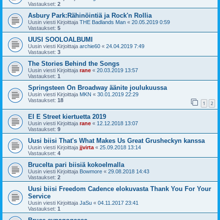
Vastaukset:
2
Asbury Park:Rähinöintiä ja Rock'n Rollia
Uusin viesti Kirjoittaja
THE Badlands Man
«
20.05.2019 0:59
Vastaukset:
5
UUSI SOOLOALBUMI
Uusin viesti Kirjoittaja
archie60
«
24.04.2019 7:49
Vastaukset:
3
The Stories Behind the Songs
Uusin viesti Kirjoittaja
rane
«
20.03.2019 13:57
Vastaukset:
1
Springsteen On Broadway äänite joulukuussa
Uusin viesti Kirjoittaja
MKN
«
30.01.2019 22:29
Vastaukset:
18
1
2
EI E Street kiertuetta 2019
Uusin viesti Kirjoittaja
rane
«
12.12.2018 13:07
Vastaukset:
9
Uusi biisi That's What Makes Us Great Grusheckyn kanssa
Uusin viesti Kirjoittaja
jjvirta
«
25.09.2018 13:14
Vastaukset:
4
Brucelta pari biisiä kokoelmalla
Uusin viesti Kirjoittaja
Bowmore
«
29.08.2018 14:43
Vastaukset:
2
Uusi biisi Freedom Cadence elokuvasta Thank You For Your
Service
Uusin viesti Kirjoittaja
JaSu
«
04.11.2017 23:41
Vastaukset:
1