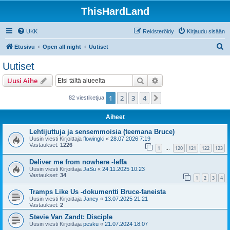
ThisHardLand
UKK
Rekisteröidy
Kirjaudu sisään
E
Etusivu
Open all night
Uutiset
t
Uutiset
s
Etsi
Tarkennettu haku
Uusi Aihe
i
1
2
3
4
Seuraava
82 viestiketjua
Aiheet
Lehtijuttuja ja sensemmoisia (teemana Bruce)
Uusin viesti Kirjoittaja
flowingki
«
28.07.2026 7:19
Vastaukset:
1226
1
120
121
122
123
…
Deliver me from nowhere -leffa
Uusin viesti Kirjoittaja
JaSu
«
24.11.2025 10:23
Vastaukset:
34
1
2
3
4
Tramps Like Us -dokumentti Bruce-faneista
Uusin viesti Kirjoittaja
Janey
«
13.07.2025 21:21
Vastaukset:
2
Stevie Van Zandt: Disciple
Uusin viesti Kirjoittaja
pesku
«
21.07.2024 18:07