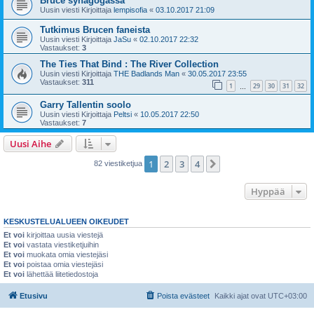
Bruce synagogassa
Uusin viesti Kirjoittaja
lempisofia
«
03.10.2017 21:09
Tutkimus Brucen faneista
Uusin viesti Kirjoittaja
JaSu
«
02.10.2017 22:32
Vastaukset:
3
The Ties That Bind : The River Collection
Uusin viesti Kirjoittaja
THE Badlands Man
«
30.05.2017 23:55
Vastaukset:
311
1
29
30
31
32
…
Garry Tallentin soolo
Uusin viesti Kirjoittaja
Peltsi
«
10.05.2017 22:50
Vastaukset:
7
Uusi Aihe
1
2
3
4
Seuraava
82 viestiketjua
Hyppää
KESKUSTELUALUEEN OIKEUDET
Et voi
kirjoittaa uusia viestejä
Et voi
vastata viestiketjuihin
Et voi
muokata omia viestejäsi
Et voi
poistaa omia viestejäsi
Et voi
lähettää liitetiedostoja
Etusivu
Poista evästeet
Kaikki ajat ovat
UTC+03:00