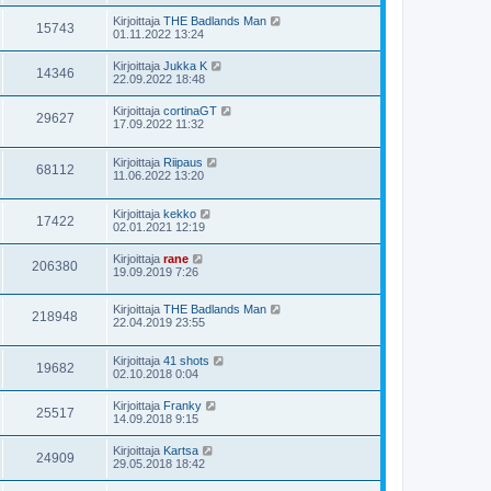
Kirjoittaja
THE Badlands Man
15743
01.11.2022 13:24
Kirjoittaja
Jukka K
14346
22.09.2022 18:48
Kirjoittaja
cortinaGT
29627
17.09.2022 11:32
Kirjoittaja
Riipaus
68112
11.06.2022 13:20
Kirjoittaja
kekko
17422
02.01.2021 12:19
Kirjoittaja
rane
206380
19.09.2019 7:26
Kirjoittaja
THE Badlands Man
218948
22.04.2019 23:55
Kirjoittaja
41 shots
19682
02.10.2018 0:04
Kirjoittaja
Franky
25517
14.09.2018 9:15
Kirjoittaja
Kartsa
24909
29.05.2018 18:42