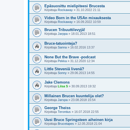
Epäsuosittu mielipiteesi Brucesta
Kirjoittaja
Rockaway
»
31.10.2022 21:11
Video Born in the USAn mixauksesta
Kirjoittaja
Rockaway
»
16.09.2022 10:59
Brucen Tribuuttilevyjä!
Kirjoittaja
Jarppa
»
18.01.2013 18:51
Bruce-tatuointeja?
Kirjoittaja
Sanna
»
16.02.2016 13:37
None But the Brave -podcast
Kirjoittaja
Pekka
»
31.12.2020 12:34
Little Steveniä livenä?
Kirjoittaja
Sonny
»
29.06.2013 14:55
Jake Clemons
Kirjoittaja
Liisa S
»
30.09.2013 19:32
Millainen Brucen kuuntelija olet?
Kirjoittaja
Jarspa
»
23.08.2018 15:54
George Theiss
Kirjoittaja
Terontius
»
16.07.2018 22:55
Uusi Bruce Springsteen aiheinen kirja
Kirjoittaja
Brucetapes
»
12.05.2018 21:04