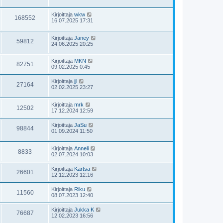
Kirjoittaja
wkw
168552
16.07.2025 17:31
Kirjoittaja
Janey
59812
24.06.2025 20:25
Kirjoittaja
MKN
82751
09.02.2025 0:45
Kirjoittaja
jjl
27164
02.02.2025 23:27
Kirjoittaja
mrk
12502
17.12.2024 12:59
Kirjoittaja
JaSu
98844
01.09.2024 11:50
Kirjoittaja
Anneli
8833
02.07.2024 10:03
Kirjoittaja
Kartsa
26601
12.12.2023 12:16
Kirjoittaja
Riku
11560
08.07.2023 12:40
Kirjoittaja
Jukka K
76687
12.02.2023 16:56