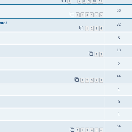
1
7
8
9
10
11
…
56
1
2
3
4
5
6
imot
32
1
2
3
4
5
18
1
2
2
44
1
2
3
4
5
1
0
1
54
1
2
3
4
5
6