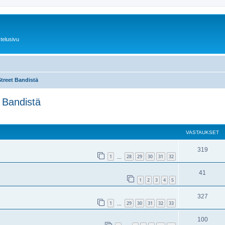
telusivu
Street Bandistä
 Bandistä
nettu haku
VASTAUKSET
319
1
28
29
30
31
32
…
41
1
2
3
4
5
327
1
29
30
31
32
33
…
100