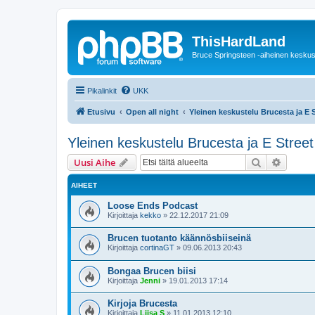
ThisHardLand
Bruce Springsteen -aiheinen keskus
Pikalinkit
UKK
Etusivu
Open all night
Yleinen keskustelu Brucesta ja E 
Yleinen keskustelu Brucesta ja E Street
Etsi
Tarken
Uusi Aihe
AIHEET
Loose Ends Podcast
Kirjoittaja
kekko
»
22.12.2017 21:09
Brucen tuotanto käännösbiiseinä
Kirjoittaja
cortinaGT
»
09.06.2013 20:43
Bongaa Brucen biisi
Kirjoittaja
Jenni
»
19.01.2013 17:14
Kirjoja Brucesta
Kirjoittaja
Liisa S
»
11.01.2013 12:10