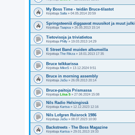
My Boss Time - teidän Bruce-tilastot
Kirjoittaja
Salla
»
04.05.2014 20:59
Springsteeniä diggaavat muusikot ja muut julk
Kirjoittaja
Taapsa
»
26.05.2013 15:14
Tietovisoja ja triviatietoa
Kirjoittaja
Philly
»
19.03.2013 14:29
E Street Band muiden albumeilla
Kirjoittaja
The Rikza
»
18.01.2013 17:35
Bruce telkkarissa
Kirjoittaja
MikeS
»
13.12.2024 9:51
Bruce in morning assembly
Kirjoittaja
JaSu
»
26.09.2013 20:14
Bruce-paitoja Prismassa
Kirjoittaja
Liisa S
»
27.06.2024 15:08
Nils Radio Helsingissä
Kirjoittaja
Kartsa
»
12.12.2023 12:16
Nils Lofgren Ruisrock 1986
Kirjoittaja
JaSu
»
08.07.2023 10:00
Backstreets - The Boss Magazine
Kirjoittaja
Kartsa
»
29.01.2013 19:33