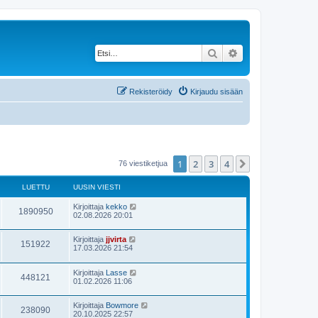
Etsi
Tarkennettu haku
Rekisteröidy
Kirjaudu sisään
1
2
3
4
Seuraava
76 viestiketjua
LUETTU
UUSIN VIESTI
Kirjoittaja
kekko
1890950
02.08.2026 20:01
Kirjoittaja
jjvirta
151922
17.03.2026 21:54
Kirjoittaja
Lasse
448121
01.02.2026 11:06
Kirjoittaja
Bowmore
238090
20.10.2025 22:57