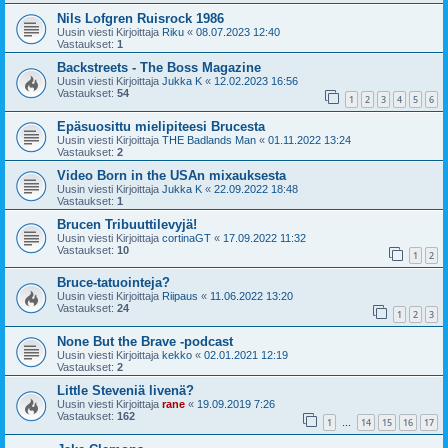
Nils Lofgren Ruisrock 1986
Uusin viesti Kirjoittaja
Riku
«
08.07.2023 12:40
Vastaukset:
1
Backstreets - The Boss Magazine
Uusin viesti Kirjoittaja
Jukka K
«
12.02.2023 16:56
Vastaukset:
54
1
2
3
4
5
6
Epäsuosittu mielipiteesi Brucesta
Uusin viesti Kirjoittaja
THE Badlands Man
«
01.11.2022 13:24
Vastaukset:
2
Video Born in the USAn mixauksesta
Uusin viesti Kirjoittaja
Jukka K
«
22.09.2022 18:48
Vastaukset:
1
Brucen Tribuuttilevyjä!
Uusin viesti Kirjoittaja
cortinaGT
«
17.09.2022 11:32
Vastaukset:
10
1
2
Bruce-tatuointeja?
Uusin viesti Kirjoittaja
Riipaus
«
11.06.2022 13:20
Vastaukset:
24
1
2
3
None But the Brave -podcast
Uusin viesti Kirjoittaja
kekko
«
02.01.2021 12:19
Vastaukset:
2
Little Steveniä livenä?
Uusin viesti Kirjoittaja
rane
«
19.09.2019 7:26
Vastaukset:
162
1
14
15
16
17
…