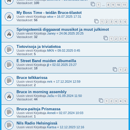
Vastaukset:
100
1
8
9
10
11
…
My Boss Time - teidän Bruce-tilastot
Uusin viesti Kirjoittaja
wkw
«
16.07.2025 17:31
Vastaukset:
56
1
2
3
4
5
6
Springsteeniä diggaavat muusikot ja muut julkimot
Uusin viesti Kirjoittaja
Janey
«
24.06.2025 20:25
Vastaukset:
32
1
2
3
4
Tietovisoja ja triviatietoa
Uusin viesti Kirjoittaja
MKN
«
09.02.2025 0:45
Vastaukset:
5
E Street Band muiden albumeilla
Uusin viesti Kirjoittaja
jjl
«
02.02.2025 23:27
Vastaukset:
18
1
2
Bruce telkkarissa
Uusin viesti Kirjoittaja
mrk
«
17.12.2024 12:59
Vastaukset:
2
Bruce in morning assembly
Uusin viesti Kirjoittaja
JaSu
«
01.09.2024 11:50
Vastaukset:
44
1
2
3
4
5
Bruce-paitoja Prismassa
Uusin viesti Kirjoittaja
Anneli
«
02.07.2024 10:03
Vastaukset:
1
Nils Radio Helsingissä
Uusin viesti Kirjoittaja
Kartsa
«
12.12.2023 12:16