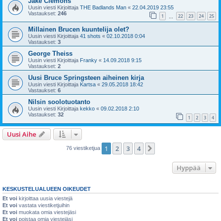
Jake Clemons
Uusin viesti Kirjoittaja
THE Badlands Man
«
22.04.2019 23:55
Vastaukset:
246
1
22
23
24
25
…
Millainen Brucen kuuntelija olet?
Uusin viesti Kirjoittaja
41 shots
«
02.10.2018 0:04
Vastaukset:
3
George Theiss
Uusin viesti Kirjoittaja
Franky
«
14.09.2018 9:15
Vastaukset:
2
Uusi Bruce Springsteen aiheinen kirja
Uusin viesti Kirjoittaja
Kartsa
«
29.05.2018 18:42
Vastaukset:
6
Nilsin soolotuotanto
Uusin viesti Kirjoittaja
kekko
«
09.02.2018 2:10
Vastaukset:
32
1
2
3
4
Uusi Aihe
1
2
3
4
Seuraava
76 viestiketjua
Hyppää
KESKUSTELUALUEEN OIKEUDET
Et voi
kirjoittaa uusia viestejä
Et voi
vastata viestiketjuihin
Et voi
muokata omia viestejäsi
Et voi
poistaa omia viestejäsi