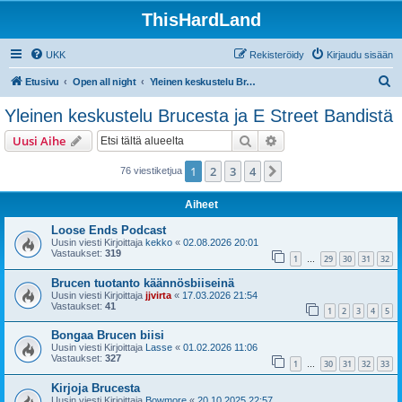
ThisHardLand
UKK
Rekisteröidy
Kirjaudu sisään
E
Etusivu
Open all night
Yleinen keskustelu Brucesta ja E Street Bandistä
t
Yleinen keskustelu Brucesta ja E Street Bandistä
s
Etsi
Tarkennettu haku
Uusi Aihe
i
1
2
3
4
Seuraava
76 viestiketjua
Aiheet
Loose Ends Podcast
Uusin viesti Kirjoittaja
kekko
«
02.08.2026 20:01
Vastaukset:
319
1
29
30
31
32
…
Brucen tuotanto käännösbiiseinä
Uusin viesti Kirjoittaja
jjvirta
«
17.03.2026 21:54
Vastaukset:
41
1
2
3
4
5
Bongaa Brucen biisi
Uusin viesti Kirjoittaja
Lasse
«
01.02.2026 11:06
Vastaukset:
327
1
30
31
32
33
…
Kirjoja Brucesta
Uusin viesti Kirjoittaja
Bowmore
«
20.10.2025 22:57