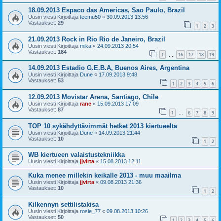
18.09.2013 Espaco das Americas, Sao Paulo, Brazil
Uusin viesti Kirjoittaja
teemu50
«
30.09.2013 13:56
Vastaukset:
29
1
2
3
21.09.2013 Rock in Rio Rio de Janeiro, Brazil
Uusin viesti Kirjoittaja
mika
«
24.09.2013 20:54
Vastaukset:
184
1
16
17
18
19
…
14.09.2013 Estadio G.E.B.A, Buenos Aires, Argentina
Uusin viesti Kirjoittaja
Dune
«
17.09.2013 9:48
Vastaukset:
53
1
2
3
4
5
6
12.09.2013 Movistar Arena, Santiago, Chile
Uusin viesti Kirjoittaja
rane
«
15.09.2013 17:09
Vastaukset:
87
1
6
7
8
9
…
TOP 10 sykähdyttävimmät hetket 2013 kiertueelta
Uusin viesti Kirjoittaja
Dune
«
14.09.2013 21:44
Vastaukset:
10
1
2
WB kiertueen valaistustekniikka
Uusin viesti Kirjoittaja
jjvirta
«
15.08.2013 12:11
Kuka menee millekin keikalle 2013 - muu maailma
Uusin viesti Kirjoittaja
jjvirta
«
09.08.2013 21:36
Vastaukset:
10
1
2
Kilkennyn settilistakisa
Uusin viesti Kirjoittaja
rosie_77
«
09.08.2013 10:26
Vastaukset:
50
1
2
3
4
5
6