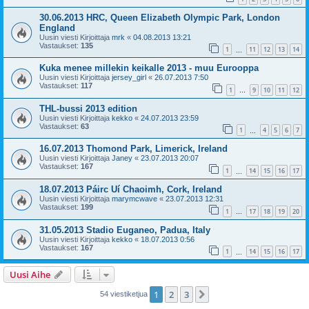
30.06.2013 HRC, Queen Elizabeth Olympic Park, London
England
Uusin viesti Kirjoittaja
mrk
«
04.08.2013 13:21
Vastaukset:
135
1
11
12
13
14
…
Kuka menee millekin keikalle 2013 - muu Eurooppa
Uusin viesti Kirjoittaja
jersey_girl
«
26.07.2013 7:50
Vastaukset:
117
1
9
10
11
12
…
THL-bussi 2013 edition
Uusin viesti Kirjoittaja
kekko
«
24.07.2013 23:59
Vastaukset:
63
1
4
5
6
7
…
16.07.2013 Thomond Park, Limerick, Ireland
Uusin viesti Kirjoittaja
Janey
«
23.07.2013 20:07
Vastaukset:
167
1
14
15
16
17
…
18.07.2013 Páirc Uí Chaoimh, Cork, Ireland
Uusin viesti Kirjoittaja
marymcwave
«
23.07.2013 12:31
Vastaukset:
199
1
17
18
19
20
…
31.05.2013 Stadio Euganeo, Padua, Italy
Uusin viesti Kirjoittaja
kekko
«
18.07.2013 0:56
Vastaukset:
167
1
14
15
16
17
…
Uusi Aihe
1
2
3
Seuraava
54 viestiketjua