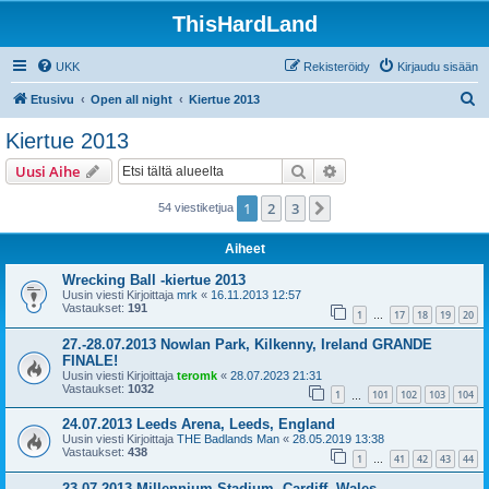
ThisHardLand
UKK
Rekisteröidy
Kirjaudu sisään
E
Etusivu
Open all night
Kiertue 2013
t
Kiertue 2013
s
Etsi
Tarkennettu haku
Uusi Aihe
i
1
2
3
Seuraava
54 viestiketjua
Aiheet
Wrecking Ball -kiertue 2013
Uusin viesti Kirjoittaja
mrk
«
16.11.2013 12:57
Vastaukset:
191
1
17
18
19
20
…
27.-28.07.2013 Nowlan Park, Kilkenny, Ireland GRANDE
FINALE!
Uusin viesti Kirjoittaja
teromk
«
28.07.2023 21:31
Vastaukset:
1032
1
101
102
103
104
…
24.07.2013 Leeds Arena, Leeds, England
Uusin viesti Kirjoittaja
THE Badlands Man
«
28.05.2019 13:38
Vastaukset:
438
1
41
42
43
44
…
23.07.2013 Millennium Stadium, Cardiff, Wales