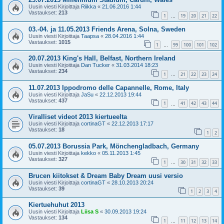
Uusin viesti Kirjoittaja
Riikka
«
21.06.2016 1:44
Vastaukset:
213
1
19
20
21
22
…
03.-04. ja 11.05.2013 Friends Arena, Solna, Sweden
Uusin viesti Kirjoittaja
Taapsa
«
28.04.2016 1:44
Vastaukset:
1015
1
99
100
101
102
…
20.07.2013 King's Hall, Belfast, Northern Ireland
Uusin viesti Kirjoittaja
Dan Tucker
«
31.03.2014 18:23
Vastaukset:
234
1
21
22
23
24
…
11.07.2013 Ippodromo delle Capannelle, Rome, Italy
Uusin viesti Kirjoittaja
JaSu
«
22.12.2013 19:44
Vastaukset:
437
1
41
42
43
44
…
Viralliset videot 2013 kiertueelta
Uusin viesti Kirjoittaja
cortinaGT
«
22.12.2013 17:17
Vastaukset:
18
1
2
05.07.2013 Borussia Park, Mönchengladbach, Germany
Uusin viesti Kirjoittaja
kekko
«
05.11.2013 1:45
Vastaukset:
327
1
30
31
32
33
…
Brucen kiitokset & Dream Baby Dream uusi versio
Uusin viesti Kirjoittaja
cortinaGT
«
28.10.2013 20:24
Vastaukset:
39
1
2
3
4
Kiertuehuhut 2013
Uusin viesti Kirjoittaja
Liisa S
«
30.09.2013 19:24
Vastaukset:
134
1
11
12
13
14
…