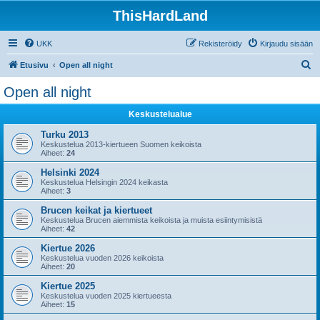
ThisHardLand
UKK
Rekisteröidy
Kirjaudu sisään
E
Etusivu
Open all night
t
Open all night
s
Keskustelualue
i
Turku 2013
Keskustelua 2013-kiertueen Suomen keikoista
Aiheet:
24
Helsinki 2024
Keskustelua Helsingin 2024 keikasta
Aiheet:
3
Brucen keikat ja kiertueet
Keskustelua Brucen aiemmista keikoista ja muista esiintymisistä
Aiheet:
42
Kiertue 2026
Keskustelua vuoden 2026 keikoista
Aiheet:
20
Kiertue 2025
Keskustelua vuoden 2025 kiertueesta
Aiheet:
15