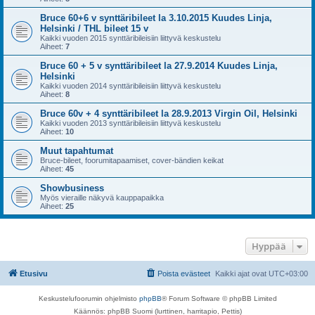
Bruce 60+6 v synttäribileet la 3.10.2015 Kuudes Linja,
Helsinki / THL bileet 15 v
Kaikki vuoden 2015 synttäribileisiin liittyvä keskustelu
Aiheet:
7
Bruce 60 + 5 v synttäribileet la 27.9.2014 Kuudes Linja,
Helsinki
Kaikki vuoden 2014 synttäribileisiin liittyvä keskustelu
Aiheet:
8
Bruce 60v + 4 synttäribileet la 28.9.2013 Virgin Oil, Helsinki
Kaikki vuoden 2013 synttäribileisiin liittyvä keskustelu
Aiheet:
10
Muut tapahtumat
Bruce-bileet, foorumitapaamiset, cover-bändien keikat
Aiheet:
45
Showbusiness
Myös vieraille näkyvä kauppapaikka
Aiheet:
25
Hyppää
Etusivu
Poista evästeet
Kaikki ajat ovat
UTC+03:00
Keskustelufoorumin ohjelmisto
phpBB
® Forum Software © phpBB Limited
Käännös: phpBB Suomi (lurttinen, harritapio, Pettis)