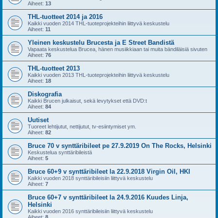
Aiheet:
13
THL-tuotteet 2014 ja 2016
Kaikki vuoden 2014 THL-tuoteprojekteihin liittyvä keskustelu
Aiheet:
11
Yleinen keskustelu Brucesta ja E Street Bandistä
Vapaata keskustelua Brucea, hänen musiikkiaan tai muita bändiläisiä sivuten
Aiheet:
76
THL-tuotteet 2013
Kaikki vuoden 2013 THL-tuoteprojekteihin liittyvä keskustelu
Aiheet:
18
Diskografia
Kaikki Brucen julkaisut, sekä levytykset että DVD:t
Aiheet:
84
Uutiset
Tuoreet lehtijutut, nettijutut, tv-esiintymiset ym.
Aiheet:
82
Bruce 70 v synttäribileet pe 27.9.2019 On The Rocks, Helsinki
Keskustelua synttäribileistä
Aiheet:
5
Bruce 60+9 v synttäribileet la 22.9.2018 Virgin Oil, HKI
Kaikki vuoden 2018 synttäribileisiin liittyvä keskustelu
Aiheet:
7
Bruce 60+7 v synttäribileet la 24.9.2016 Kuudes Linja,
Helsinki
Kaikki vuoden 2016 synttäribileisiin liittyvä keskustelu
Aiheet:
8