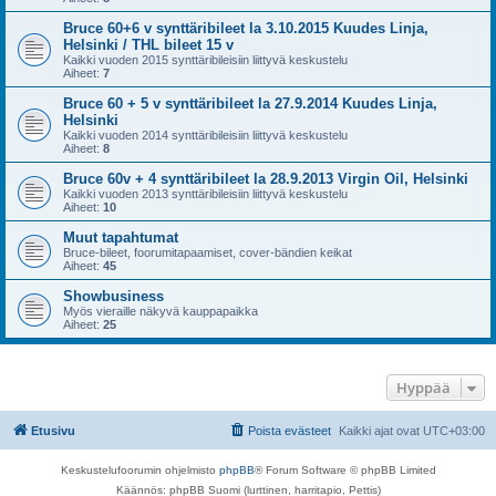
Bruce 60+6 v synttäribileet la 3.10.2015 Kuudes Linja,
Helsinki / THL bileet 15 v
Kaikki vuoden 2015 synttäribileisiin liittyvä keskustelu
Aiheet:
7
Bruce 60 + 5 v synttäribileet la 27.9.2014 Kuudes Linja,
Helsinki
Kaikki vuoden 2014 synttäribileisiin liittyvä keskustelu
Aiheet:
8
Bruce 60v + 4 synttäribileet la 28.9.2013 Virgin Oil, Helsinki
Kaikki vuoden 2013 synttäribileisiin liittyvä keskustelu
Aiheet:
10
Muut tapahtumat
Bruce-bileet, foorumitapaamiset, cover-bändien keikat
Aiheet:
45
Showbusiness
Myös vieraille näkyvä kauppapaikka
Aiheet:
25
Hyppää
Etusivu
Poista evästeet
Kaikki ajat ovat
UTC+03:00
Keskustelufoorumin ohjelmisto
phpBB
® Forum Software © phpBB Limited
Käännös: phpBB Suomi (lurttinen, harritapio, Pettis)