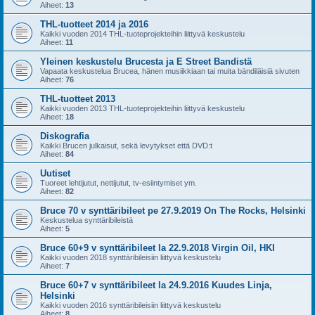
Aiheet:
13
THL-tuotteet 2014 ja 2016
Kaikki vuoden 2014 THL-tuoteprojekteihin liittyvä keskustelu
Aiheet:
11
Yleinen keskustelu Brucesta ja E Street Bandistä
Vapaata keskustelua Brucea, hänen musiikkiaan tai muita bändiläisiä sivuten
Aiheet:
76
THL-tuotteet 2013
Kaikki vuoden 2013 THL-tuoteprojekteihin liittyvä keskustelu
Aiheet:
18
Diskografia
Kaikki Brucen julkaisut, sekä levytykset että DVD:t
Aiheet:
84
Uutiset
Tuoreet lehtijutut, nettijutut, tv-esiintymiset ym.
Aiheet:
82
Bruce 70 v synttäribileet pe 27.9.2019 On The Rocks, Helsinki
Keskustelua synttäribileistä
Aiheet:
5
Bruce 60+9 v synttäribileet la 22.9.2018 Virgin Oil, HKI
Kaikki vuoden 2018 synttäribileisiin liittyvä keskustelu
Aiheet:
7
Bruce 60+7 v synttäribileet la 24.9.2016 Kuudes Linja,
Helsinki
Kaikki vuoden 2016 synttäribileisiin liittyvä keskustelu
Aiheet:
8