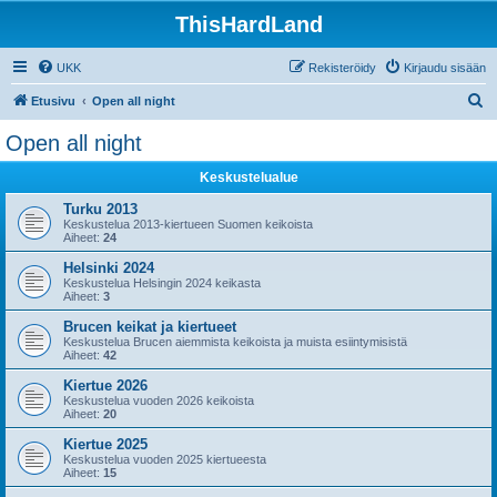
ThisHardLand
UKK
Rekisteröidy
Kirjaudu sisään
E
Etusivu
Open all night
t
Open all night
s
Keskustelualue
i
Turku 2013
Keskustelua 2013-kiertueen Suomen keikoista
Aiheet:
24
Helsinki 2024
Keskustelua Helsingin 2024 keikasta
Aiheet:
3
Brucen keikat ja kiertueet
Keskustelua Brucen aiemmista keikoista ja muista esiintymisistä
Aiheet:
42
Kiertue 2026
Keskustelua vuoden 2026 keikoista
Aiheet:
20
Kiertue 2025
Keskustelua vuoden 2025 kiertueesta
Aiheet:
15