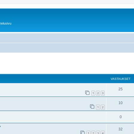
telusivu
nettu haku
VASTAUKSET
25
1
2
3
10
1
2
0
7
32
1
2
3
4