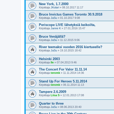
New York, 1.7.2000
Kirjoittaja
JKolari
»
08.10.2017 11:17
Bruce Invictus Games Toronto 30.9.2018
Kirjoittaja
JaSu
»
01.10.2017 9:08
Periscope LIVE lähetyksiä keikoilta,
Kirjoittaja
Janne K
»
27.01.2016 15:47
Bruce Venäjällä?
Kirjoittaja
JaSu
»
11.12.2015 9:06
River teemaksi vuoden 2016 kiertueelle?
Kirjoittaja
JaSu
»
19.10.2015 18:42
Helsinki 2003
Kirjoittaja
Ile
»
07.04.2013 9:46
The Concert For Valor 11.11.14
Kirjoittaja
teromk
»
11.11.2014 14:36
Stand Up For Heroes 5.11.2014
Kirjoittaja
teromk
»
06.11.2014 11:13
Tampere 2.6.2009
Kirjoittaja
Liisa S
»
12.01.2013 17:08
Quarter to three
Kirjoittaja
JaSu
»
08.06.2013 20:40
Bruce Live in the 20th Century