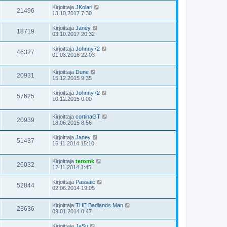
Kirjoittaja
JKolari
21496
13.10.2017 7:30
Kirjoittaja
Janey
18719
03.10.2017 20:32
Kirjoittaja
Johnny72
46327
01.03.2016 22:03
Kirjoittaja
Dune
20931
15.12.2015 9:35
Kirjoittaja
Johnny72
57625
10.12.2015 0:00
Kirjoittaja
cortinaGT
20939
18.06.2015 8:56
Kirjoittaja
Janey
51437
16.11.2014 15:10
Kirjoittaja
teromk
26032
12.11.2014 1:45
Kirjoittaja
Passaic
52844
02.06.2014 19:05
Kirjoittaja
THE Badlands Man
23636
09.01.2014 0:47
Kirjoittaja
JaSu