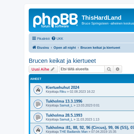
ThisHardLand
Bruce Springsteen -aiheinen keskus
Pikalinkit
UKK
Etusivu
Open all night
Brucen keikat ja kiertueet
Brucen keikat ja kiertueet
Etsi
Tarken
Uusi Aihe
AIHEET
Kiertuehuhut 2024
Kirjoittaja
Riku
»
02.08.2023 16:22
Tukholma 13.3.1996
Kirjoittaja
Samuli_L
»
13.03.2023 0:01
Tukholma 28.5.1993
Kirjoittaja
Samuli_L
»
11.03.2023 1:13
Tukholma :81, 88, 92, 96 (Circus), 99, 06 (SS), 0
Kirjoittaja
THE Badlands Man
»
07.04.2019 15:35