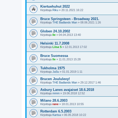
Kiertuehuhut 2022
Kirjoittaja
Riku
»
20.11.2021 16:22
Bruce Springsteen - Broadway 2021.
Kirjoittaja
THE Badlands Man
»
08.06.2021 1:26
Globen 24.10.2002
Kirjoittaja
Ile
»
04.04.2013 13:40
Helsinki 11.7.2008
Kirjoittaja
Liisa S
»
12.01.2013 17:02
Bruce Suomessa
Kirjoittaja
Ile
»
11.01.2013 15:28
Tukholma 1975
Kirjoittaja
JaSu
»
01.01.2019 1:11
Brucen Joululevy!
Kirjoittaja
THE Badlands Man
»
29.12.2017 1:46
Asbury Lanes avajaiset 18.6.2018
Kirjoittaja
mmm
»
19.06.2018 12:52
Milano 28.6.2003
Kirjoittaja
rane
»
18.01.2013 10:55
Rotterdam 6.5.2003
Kirjoittaja
Kartsa
»
06.05.2018 10:22