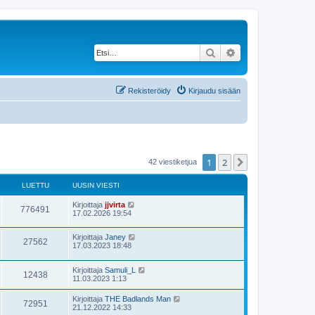
Etsi
Tarkennettu haku
Rekisteröidy
Kirjaudu sisään
1
2
Seuraava
42 viestiketjua
LUETTU
UUSIN VIESTI
Kirjoittaja
jjvirta
776491
17.02.2026 19:54
Kirjoittaja
Janey
27562
17.03.2023 18:48
Kirjoittaja
Samuli_L
12438
11.03.2023 1:13
Kirjoittaja
THE Badlands Man
72951
21.12.2022 14:33