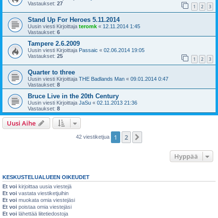
Vastaukset:
27
1
2
3
Stand Up For Heroes 5.11.2014
Uusin viesti Kirjoittaja
teromk
«
12.11.2014 1:45
Vastaukset:
6
Tampere 2.6.2009
Uusin viesti Kirjoittaja
Passaic
«
02.06.2014 19:05
Vastaukset:
25
1
2
3
Quarter to three
Uusin viesti Kirjoittaja
THE Badlands Man
«
09.01.2014 0:47
Vastaukset:
8
Bruce Live in the 20th Century
Uusin viesti Kirjoittaja
JaSu
«
02.11.2013 21:36
Vastaukset:
8
Uusi Aihe
1
2
Seuraava
42 viestiketjua
Hyppää
KESKUSTELUALUEEN OIKEUDET
Et voi
kirjoittaa uusia viestejä
Et voi
vastata viestiketjuihin
Et voi
muokata omia viestejäsi
Et voi
poistaa omia viestejäsi
Et voi
lähettää liitetiedostoja