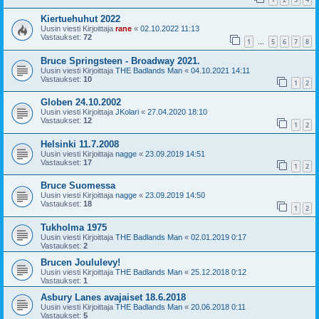
Kiertuehuhut 2022
Uusin viesti Kirjoittaja
rane
«
02.10.2022 11:13
Vastaukset:
72
1
5
6
7
8
…
Bruce Springsteen - Broadway 2021.
Uusin viesti Kirjoittaja
THE Badlands Man
«
04.10.2021 14:11
Vastaukset:
10
1
2
Globen 24.10.2002
Uusin viesti Kirjoittaja
JKolari
«
27.04.2020 18:10
Vastaukset:
12
1
2
Helsinki 11.7.2008
Uusin viesti Kirjoittaja
nagge
«
23.09.2019 14:51
Vastaukset:
17
1
2
Bruce Suomessa
Uusin viesti Kirjoittaja
nagge
«
23.09.2019 14:50
Vastaukset:
18
1
2
Tukholma 1975
Uusin viesti Kirjoittaja
THE Badlands Man
«
02.01.2019 0:17
Vastaukset:
2
Brucen Joululevy!
Uusin viesti Kirjoittaja
THE Badlands Man
«
25.12.2018 0:12
Vastaukset:
1
Asbury Lanes avajaiset 18.6.2018
Uusin viesti Kirjoittaja
THE Badlands Man
«
20.06.2018 0:11
Vastaukset:
5