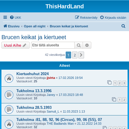
ThisHardLand
UKK
Rekisteröidy
Kirjaudu sisään
E
Etusivu
Open all night
Brucen keikat ja kiertueet
t
Brucen keikat ja kiertueet
s
Etsi
Tarkennettu haku
Uusi Aihe
i
1
2
Seuraava
42 viestiketjua
Aiheet
Kiertuehuhut 2024
Uusin viesti Kirjoittaja
jjvirta
«
17.02.2026 19:54
Vastaukset:
25
1
2
3
Tukholma 13.3.1996
Uusin viesti Kirjoittaja
Janey
«
17.03.2023 18:48
Vastaukset:
10
1
2
Tukholma 28.5.1993
Uusin viesti Kirjoittaja
Samuli_L
«
11.03.2023 1:13
Tukholma :81, 88, 92, 96 (Circus), 99, 06 (SS), 07
Uusin viesti Kirjoittaja
THE Badlands Man
«
21.12.2022 14:33
Vastaukset:
32
1
2
3
4