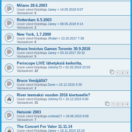
Milano 28.6.2003
Uusin viesti Kirjoittaja
Janey
«
14.05.2018 9:07
Vastaukset:
5
Rotterdam 6.5.2003
Uusin viesti Kirjoittaja
Janey
«
08.05.2018 9:14
Vastaukset:
2
New York, 1.7.2000
Uusin viesti Kirjoittaja
JKolari
«
13.10.2017 7:30
Vastaukset:
6
Bruce Invictus Games Toronto 30.9.2018
Uusin viesti Kirjoittaja
Janey
«
03.10.2017 20:32
Vastaukset:
5
Periscope LIVE lähetyksiä keikoilta,
Uusin viesti Kirjoittaja
Johnny72
«
01.03.2016 22:03
Vastaukset:
22
1
2
3
Bruce Venäjällä?
Uusin viesti Kirjoittaja
Dune
«
15.12.2015 9:35
Vastaukset:
2
River teemaksi vuoden 2016 kiertueelle?
Uusin viesti Kirjoittaja
Johnny72
«
10.12.2015 0:00
Vastaukset:
31
1
2
3
4
Helsinki 2003
Uusin viesti Kirjoittaja
cortinaGT
«
18.06.2015 8:56
Vastaukset:
7
The Concert For Valor 11.11.14
Uusin viesti Kirjoittaja
Janey
«
16.11.2014 15:10