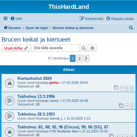
ThisHardLand
UKK
Rekisteröidy
Kirjaudu sisään
E
Etusivu
Open all night
Brucen keikat ja kiertueet
t
Brucen keikat ja kiertueet
s
Etsi
Tarkennettu haku
Uusi Aihe
i
1
2
Seuraava
42 viestiketjua
Aiheet
Kiertuehuhut 2024
Uusin viesti Kirjoittaja
jjvirta
«
17.02.2026 19:54
Vastaukset:
25
1
2
3
Tukholma 13.3.1996
Uusin viesti Kirjoittaja
Janey
«
17.03.2023 18:48
Vastaukset:
10
1
2
Tukholma 28.5.1993
Uusin viesti Kirjoittaja
Samuli_L
«
11.03.2023 1:13
Tukholma :81, 88, 92, 96 (Circus), 99, 06 (SS), 07
Uusin viesti Kirjoittaja
THE Badlands Man
«
21.12.2022 14:33
Vastaukset:
32
1
2
3
4