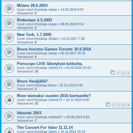
Milano 28.6.2003
Uusin viesti Kirjoittaja
Janey
«
14.05.2018 9:07
Vastaukset:
5
Rotterdam 6.5.2003
Uusin viesti Kirjoittaja
Janey
«
08.05.2018 9:14
Vastaukset:
2
New York, 1.7.2000
Uusin viesti Kirjoittaja
JKolari
«
13.10.2017 7:30
Vastaukset:
6
Bruce Invictus Games Toronto 30.9.2018
Uusin viesti Kirjoittaja
Janey
«
03.10.2017 20:32
Vastaukset:
5
Periscope LIVE lähetyksiä keikoilta,
Uusin viesti Kirjoittaja
Johnny72
«
01.03.2016 22:03
Vastaukset:
22
1
2
3
Bruce Venäjällä?
Uusin viesti Kirjoittaja
Dune
«
15.12.2015 9:35
Vastaukset:
2
River teemaksi vuoden 2016 kiertueelle?
Uusin viesti Kirjoittaja
Johnny72
«
10.12.2015 0:00
Vastaukset:
31
1
2
3
4
Helsinki 2003
Uusin viesti Kirjoittaja
cortinaGT
«
18.06.2015 8:56
Vastaukset:
7
The Concert For Valor 11.11.14
Uusin viesti Kirjoittaja
Janey
«
16.11.2014 15:10