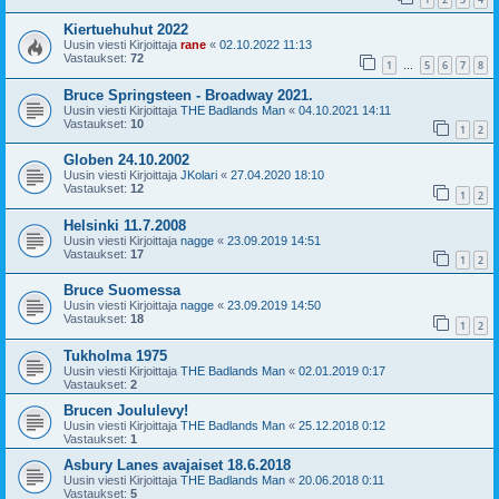
Kiertuehuhut 2022
Uusin viesti Kirjoittaja
rane
«
02.10.2022 11:13
Vastaukset:
72
1
5
6
7
8
…
Bruce Springsteen - Broadway 2021.
Uusin viesti Kirjoittaja
THE Badlands Man
«
04.10.2021 14:11
Vastaukset:
10
1
2
Globen 24.10.2002
Uusin viesti Kirjoittaja
JKolari
«
27.04.2020 18:10
Vastaukset:
12
1
2
Helsinki 11.7.2008
Uusin viesti Kirjoittaja
nagge
«
23.09.2019 14:51
Vastaukset:
17
1
2
Bruce Suomessa
Uusin viesti Kirjoittaja
nagge
«
23.09.2019 14:50
Vastaukset:
18
1
2
Tukholma 1975
Uusin viesti Kirjoittaja
THE Badlands Man
«
02.01.2019 0:17
Vastaukset:
2
Brucen Joululevy!
Uusin viesti Kirjoittaja
THE Badlands Man
«
25.12.2018 0:12
Vastaukset:
1
Asbury Lanes avajaiset 18.6.2018
Uusin viesti Kirjoittaja
THE Badlands Man
«
20.06.2018 0:11
Vastaukset:
5