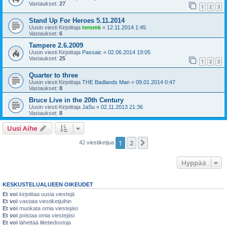
Vastaukset:
27
1
2
3
Stand Up For Heroes 5.11.2014
Uusin viesti Kirjoittaja
teromk
«
12.11.2014 1:45
Vastaukset:
6
Tampere 2.6.2009
Uusin viesti Kirjoittaja
Passaic
«
02.06.2014 19:05
Vastaukset:
25
1
2
3
Quarter to three
Uusin viesti Kirjoittaja
THE Badlands Man
«
09.01.2014 0:47
Vastaukset:
8
Bruce Live in the 20th Century
Uusin viesti Kirjoittaja
JaSu
«
02.11.2013 21:36
Vastaukset:
8
Uusi Aihe
1
2
Seuraava
42 viestiketjua
Hyppää
KESKUSTELUALUEEN OIKEUDET
Et voi
kirjoittaa uusia viestejä
Et voi
vastata viestiketjuihin
Et voi
muokata omia viestejäsi
Et voi
poistaa omia viestejäsi
Et voi
lähettää liitetiedostoja