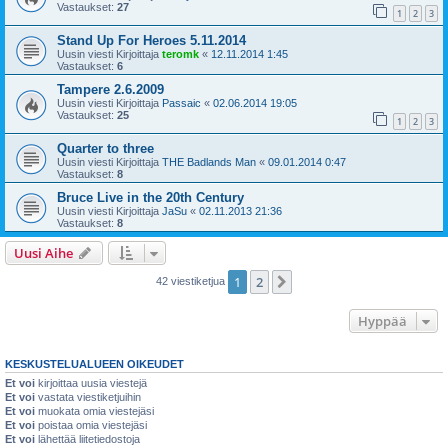
Vastaukset:
27
1
2
3
Stand Up For Heroes 5.11.2014
Uusin viesti Kirjoittaja
teromk
«
12.11.2014 1:45
Vastaukset:
6
Tampere 2.6.2009
Uusin viesti Kirjoittaja
Passaic
«
02.06.2014 19:05
Vastaukset:
25
1
2
3
Quarter to three
Uusin viesti Kirjoittaja
THE Badlands Man
«
09.01.2014 0:47
Vastaukset:
8
Bruce Live in the 20th Century
Uusin viesti Kirjoittaja
JaSu
«
02.11.2013 21:36
Vastaukset:
8
Uusi Aihe
1
2
Seuraava
42 viestiketjua
Hyppää
KESKUSTELUALUEEN OIKEUDET
Et voi
kirjoittaa uusia viestejä
Et voi
vastata viestiketjuihin
Et voi
muokata omia viestejäsi
Et voi
poistaa omia viestejäsi
Et voi
lähettää liitetiedostoja