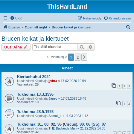
ThisHardLand
UKK
Rekisteröidy
Kirjaudu sisään
E
Etusivu
Open all night
Brucen keikat ja kiertueet
t
Brucen keikat ja kiertueet
s
Etsi
Tarkennettu haku
Uusi Aihe
i
1
2
Seuraava
42 viestiketjua
Aiheet
Kiertuehuhut 2024
Uusin viesti Kirjoittaja
jjvirta
«
17.02.2026 19:54
Vastaukset:
25
1
2
3
Tukholma 13.3.1996
Uusin viesti Kirjoittaja
Janey
«
17.03.2023 18:48
Vastaukset:
10
1
2
Tukholma 28.5.1993
Uusin viesti Kirjoittaja
Samuli_L
«
11.03.2023 1:13
Tukholma :81, 88, 92, 96 (Circus), 99, 06 (SS), 07
Uusin viesti Kirjoittaja
THE Badlands Man
«
21.12.2022 14:33
Vastaukset:
32
1
2
3
4