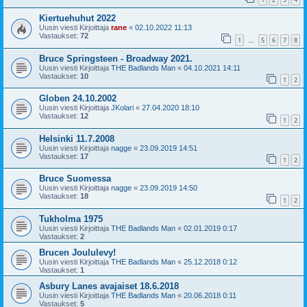
Kiertuehuhut 2022
Uusin viesti Kirjoittaja
rane
«
02.10.2022 11:13
Vastaukset:
72
1
5
6
7
8
…
Bruce Springsteen - Broadway 2021.
Uusin viesti Kirjoittaja
THE Badlands Man
«
04.10.2021 14:11
Vastaukset:
10
1
2
Globen 24.10.2002
Uusin viesti Kirjoittaja
JKolari
«
27.04.2020 18:10
Vastaukset:
12
1
2
Helsinki 11.7.2008
Uusin viesti Kirjoittaja
nagge
«
23.09.2019 14:51
Vastaukset:
17
1
2
Bruce Suomessa
Uusin viesti Kirjoittaja
nagge
«
23.09.2019 14:50
Vastaukset:
18
1
2
Tukholma 1975
Uusin viesti Kirjoittaja
THE Badlands Man
«
02.01.2019 0:17
Vastaukset:
2
Brucen Joululevy!
Uusin viesti Kirjoittaja
THE Badlands Man
«
25.12.2018 0:12
Vastaukset:
1
Asbury Lanes avajaiset 18.6.2018
Uusin viesti Kirjoittaja
THE Badlands Man
«
20.06.2018 0:11
Vastaukset:
5