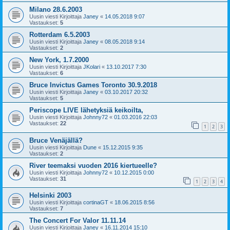
Milano 28.6.2003
Uusin viesti Kirjoittaja
Janey
«
14.05.2018 9:07
Vastaukset:
5
Rotterdam 6.5.2003
Uusin viesti Kirjoittaja
Janey
«
08.05.2018 9:14
Vastaukset:
2
New York, 1.7.2000
Uusin viesti Kirjoittaja
JKolari
«
13.10.2017 7:30
Vastaukset:
6
Bruce Invictus Games Toronto 30.9.2018
Uusin viesti Kirjoittaja
Janey
«
03.10.2017 20:32
Vastaukset:
5
Periscope LIVE lähetyksiä keikoilta,
Uusin viesti Kirjoittaja
Johnny72
«
01.03.2016 22:03
Vastaukset:
22
1
2
3
Bruce Venäjällä?
Uusin viesti Kirjoittaja
Dune
«
15.12.2015 9:35
Vastaukset:
2
River teemaksi vuoden 2016 kiertueelle?
Uusin viesti Kirjoittaja
Johnny72
«
10.12.2015 0:00
Vastaukset:
31
1
2
3
4
Helsinki 2003
Uusin viesti Kirjoittaja
cortinaGT
«
18.06.2015 8:56
Vastaukset:
7
The Concert For Valor 11.11.14
Uusin viesti Kirjoittaja
Janey
«
16.11.2014 15:10