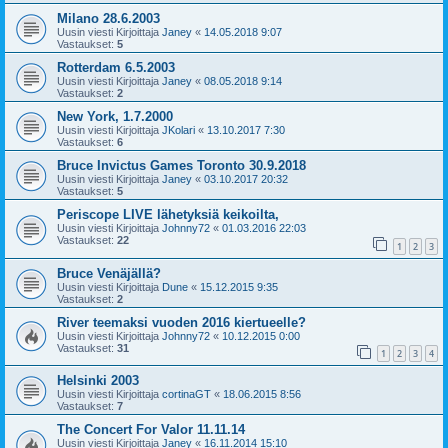
Milano 28.6.2003
Uusin viesti Kirjoittaja
Janey
«
14.05.2018 9:07
Vastaukset:
5
Rotterdam 6.5.2003
Uusin viesti Kirjoittaja
Janey
«
08.05.2018 9:14
Vastaukset:
2
New York, 1.7.2000
Uusin viesti Kirjoittaja
JKolari
«
13.10.2017 7:30
Vastaukset:
6
Bruce Invictus Games Toronto 30.9.2018
Uusin viesti Kirjoittaja
Janey
«
03.10.2017 20:32
Vastaukset:
5
Periscope LIVE lähetyksiä keikoilta,
Uusin viesti Kirjoittaja
Johnny72
«
01.03.2016 22:03
Vastaukset:
22
1
2
3
Bruce Venäjällä?
Uusin viesti Kirjoittaja
Dune
«
15.12.2015 9:35
Vastaukset:
2
River teemaksi vuoden 2016 kiertueelle?
Uusin viesti Kirjoittaja
Johnny72
«
10.12.2015 0:00
Vastaukset:
31
1
2
3
4
Helsinki 2003
Uusin viesti Kirjoittaja
cortinaGT
«
18.06.2015 8:56
Vastaukset:
7
The Concert For Valor 11.11.14
Uusin viesti Kirjoittaja
Janey
«
16.11.2014 15:10