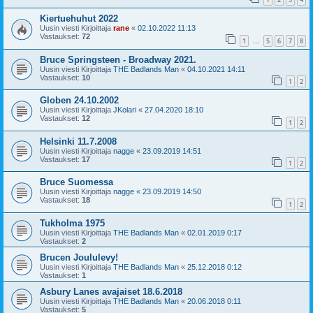
Kiertuehuhut 2022
Uusin viesti Kirjoittaja
rane
«
02.10.2022 11:13
Vastaukset:
72
1
5
6
7
8
…
Bruce Springsteen - Broadway 2021.
Uusin viesti Kirjoittaja
THE Badlands Man
«
04.10.2021 14:11
Vastaukset:
10
1
2
Globen 24.10.2002
Uusin viesti Kirjoittaja
JKolari
«
27.04.2020 18:10
Vastaukset:
12
1
2
Helsinki 11.7.2008
Uusin viesti Kirjoittaja
nagge
«
23.09.2019 14:51
Vastaukset:
17
1
2
Bruce Suomessa
Uusin viesti Kirjoittaja
nagge
«
23.09.2019 14:50
Vastaukset:
18
1
2
Tukholma 1975
Uusin viesti Kirjoittaja
THE Badlands Man
«
02.01.2019 0:17
Vastaukset:
2
Brucen Joululevy!
Uusin viesti Kirjoittaja
THE Badlands Man
«
25.12.2018 0:12
Vastaukset:
1
Asbury Lanes avajaiset 18.6.2018
Uusin viesti Kirjoittaja
THE Badlands Man
«
20.06.2018 0:11
Vastaukset:
5