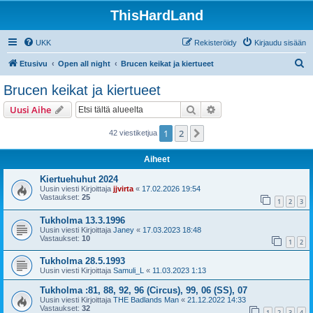
ThisHardLand
UKK
Rekisteröidy
Kirjaudu sisään
E
Etusivu
Open all night
Brucen keikat ja kiertueet
t
Brucen keikat ja kiertueet
s
Etsi
Tarkennettu haku
Uusi Aihe
i
1
2
Seuraava
42 viestiketjua
Aiheet
Kiertuehuhut 2024
Uusin viesti Kirjoittaja
jjvirta
«
17.02.2026 19:54
Vastaukset:
25
1
2
3
Tukholma 13.3.1996
Uusin viesti Kirjoittaja
Janey
«
17.03.2023 18:48
Vastaukset:
10
1
2
Tukholma 28.5.1993
Uusin viesti Kirjoittaja
Samuli_L
«
11.03.2023 1:13
Tukholma :81, 88, 92, 96 (Circus), 99, 06 (SS), 07
Uusin viesti Kirjoittaja
THE Badlands Man
«
21.12.2022 14:33
Vastaukset:
32
1
2
3
4