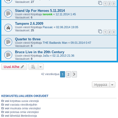
Vastaukset:
27
1
2
3
Stand Up For Heroes 5.11.2014
Uusin viesti Kirjoittaja
teromk
«
12.11.2014 1:45
Vastaukset:
6
Tampere 2.6.2009
Uusin viesti Kirjoittaja
Passaic
«
02.06.2014 19:05
Vastaukset:
25
1
2
3
Quarter to three
Uusin viesti Kirjoittaja
THE Badlands Man
«
09.01.2014 0:47
Vastaukset:
8
Bruce Live in the 20th Century
Uusin viesti Kirjoittaja
JaSu
«
02.11.2013 21:36
Vastaukset:
8
Uusi Aihe
1
2
Seuraava
42 viestiketjua
Hyppää
KESKUSTELUALUEEN OIKEUDET
Et voi
kirjoittaa uusia viestejä
Et voi
vastata viestiketjuihin
Et voi
muokata omia viestejäsi
Et voi
poistaa omia viestejäsi
Et voi
lähettää liitetiedostoja