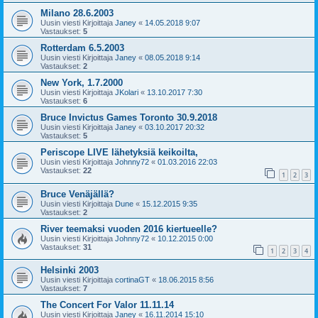
Milano 28.6.2003
Uusin viesti Kirjoittaja
Janey
«
14.05.2018 9:07
Vastaukset:
5
Rotterdam 6.5.2003
Uusin viesti Kirjoittaja
Janey
«
08.05.2018 9:14
Vastaukset:
2
New York, 1.7.2000
Uusin viesti Kirjoittaja
JKolari
«
13.10.2017 7:30
Vastaukset:
6
Bruce Invictus Games Toronto 30.9.2018
Uusin viesti Kirjoittaja
Janey
«
03.10.2017 20:32
Vastaukset:
5
Periscope LIVE lähetyksiä keikoilta,
Uusin viesti Kirjoittaja
Johnny72
«
01.03.2016 22:03
Vastaukset:
22
1
2
3
Bruce Venäjällä?
Uusin viesti Kirjoittaja
Dune
«
15.12.2015 9:35
Vastaukset:
2
River teemaksi vuoden 2016 kiertueelle?
Uusin viesti Kirjoittaja
Johnny72
«
10.12.2015 0:00
Vastaukset:
31
1
2
3
4
Helsinki 2003
Uusin viesti Kirjoittaja
cortinaGT
«
18.06.2015 8:56
Vastaukset:
7
The Concert For Valor 11.11.14
Uusin viesti Kirjoittaja
Janey
«
16.11.2014 15:10