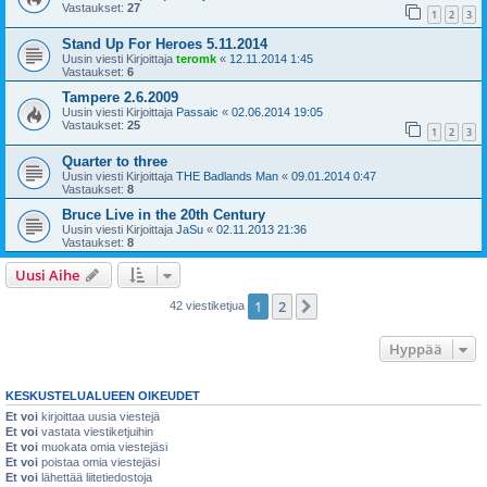
Vastaukset:
27
1
2
3
Stand Up For Heroes 5.11.2014
Uusin viesti Kirjoittaja
teromk
«
12.11.2014 1:45
Vastaukset:
6
Tampere 2.6.2009
Uusin viesti Kirjoittaja
Passaic
«
02.06.2014 19:05
Vastaukset:
25
1
2
3
Quarter to three
Uusin viesti Kirjoittaja
THE Badlands Man
«
09.01.2014 0:47
Vastaukset:
8
Bruce Live in the 20th Century
Uusin viesti Kirjoittaja
JaSu
«
02.11.2013 21:36
Vastaukset:
8
Uusi Aihe
1
2
Seuraava
42 viestiketjua
Hyppää
KESKUSTELUALUEEN OIKEUDET
Et voi
kirjoittaa uusia viestejä
Et voi
vastata viestiketjuihin
Et voi
muokata omia viestejäsi
Et voi
poistaa omia viestejäsi
Et voi
lähettää liitetiedostoja