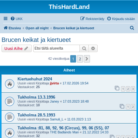
ThisHardLand
UKK
Rekisteröidy
Kirjaudu sisään
E
Etusivu
Open all night
Brucen keikat ja kiertueet
t
Brucen keikat ja kiertueet
s
Etsi
Tarkennettu haku
Uusi Aihe
i
1
2
Seuraava
42 viestiketjua
Aiheet
Kiertuehuhut 2024
Uusin viesti Kirjoittaja
jjvirta
«
17.02.2026 19:54
Vastaukset:
25
1
2
3
Tukholma 13.3.1996
Uusin viesti Kirjoittaja
Janey
«
17.03.2023 18:48
Vastaukset:
10
1
2
Tukholma 28.5.1993
Uusin viesti Kirjoittaja
Samuli_L
«
11.03.2023 1:13
Tukholma :81, 88, 92, 96 (Circus), 99, 06 (SS), 07
Uusin viesti Kirjoittaja
THE Badlands Man
«
21.12.2022 14:33
Vastaukset:
32
1
2
3
4