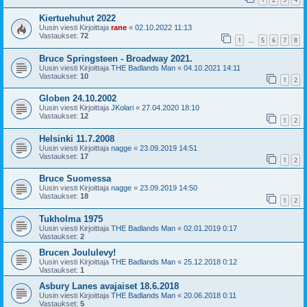
Kiertuehuhut 2022
Uusin viesti Kirjoittaja
rane
«
02.10.2022 11:13
Vastaukset:
72
1
5
6
7
8
…
Bruce Springsteen - Broadway 2021.
Uusin viesti Kirjoittaja
THE Badlands Man
«
04.10.2021 14:11
Vastaukset:
10
1
2
Globen 24.10.2002
Uusin viesti Kirjoittaja
JKolari
«
27.04.2020 18:10
Vastaukset:
12
1
2
Helsinki 11.7.2008
Uusin viesti Kirjoittaja
nagge
«
23.09.2019 14:51
Vastaukset:
17
1
2
Bruce Suomessa
Uusin viesti Kirjoittaja
nagge
«
23.09.2019 14:50
Vastaukset:
18
1
2
Tukholma 1975
Uusin viesti Kirjoittaja
THE Badlands Man
«
02.01.2019 0:17
Vastaukset:
2
Brucen Joululevy!
Uusin viesti Kirjoittaja
THE Badlands Man
«
25.12.2018 0:12
Vastaukset:
1
Asbury Lanes avajaiset 18.6.2018
Uusin viesti Kirjoittaja
THE Badlands Man
«
20.06.2018 0:11
Vastaukset:
5