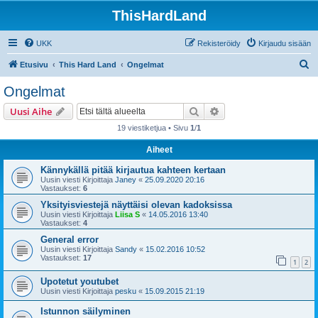
ThisHardLand
UKK
Rekisteröidy
Kirjaudu sisään
E
Etusivu
This Hard Land
Ongelmat
t
Ongelmat
s
Etsi
Tarkennettu haku
Uusi Aihe
i
19 viestiketjua • Sivu
1
/
1
Aiheet
Kännykällä pitää kirjautua kahteen kertaan
Uusin viesti Kirjoittaja
Janey
«
25.09.2020 20:16
Vastaukset:
6
Yksityisviestejä näyttäisi olevan kadoksissa
Uusin viesti Kirjoittaja
Liisa S
«
14.05.2016 13:40
Vastaukset:
4
General error
Uusin viesti Kirjoittaja
Sandy
«
15.02.2016 10:52
Vastaukset:
17
1
2
Upotetut youtubet
Uusin viesti Kirjoittaja
pesku
«
15.09.2015 21:19
Istunnon säilyminen