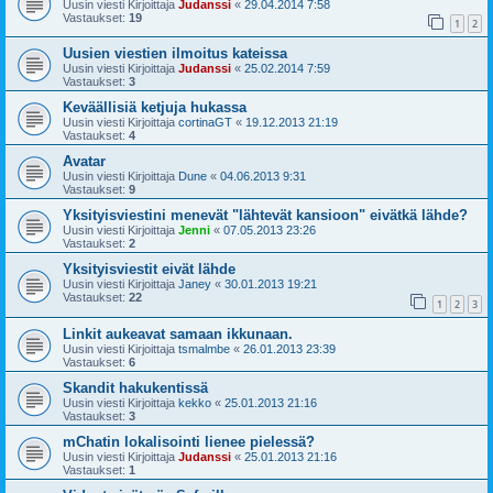
Uusin viesti Kirjoittaja
Judanssi
«
29.04.2014 7:58
Vastaukset:
19
1
2
Uusien viestien ilmoitus kateissa
Uusin viesti Kirjoittaja
Judanssi
«
25.02.2014 7:59
Vastaukset:
3
Keväällisiä ketjuja hukassa
Uusin viesti Kirjoittaja
cortinaGT
«
19.12.2013 21:19
Vastaukset:
4
Avatar
Uusin viesti Kirjoittaja
Dune
«
04.06.2013 9:31
Vastaukset:
9
Yksityisviestini menevät "lähtevät kansioon" eivätkä lähde?
Uusin viesti Kirjoittaja
Jenni
«
07.05.2013 23:26
Vastaukset:
2
Yksityisviestit eivät lähde
Uusin viesti Kirjoittaja
Janey
«
30.01.2013 19:21
Vastaukset:
22
1
2
3
Linkit aukeavat samaan ikkunaan.
Uusin viesti Kirjoittaja
tsmalmbe
«
26.01.2013 23:39
Vastaukset:
6
Skandit hakukentissä
Uusin viesti Kirjoittaja
kekko
«
25.01.2013 21:16
Vastaukset:
3
mChatin lokalisointi lienee pielessä?
Uusin viesti Kirjoittaja
Judanssi
«
25.01.2013 21:16
Vastaukset:
1