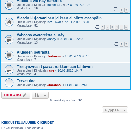
Videot eivät näy Safarilla
Uusin viesti Kirjoittaja
kemihaara
«
23.01.2013 21:22
Vastaukset:
16
1
2
Viestin kirjottamisen jälkeen ei siirry eteenpäin
Uusin viesti Kirjoittaja
KaSTown
«
22.01.2013 18:20
Vastaukset:
52
1
2
3
4
5
6
Valtaosa avatareista ei näy
Uusin viesti Kirjoittaja
Janey
«
20.01.2013 22:26
Vastaukset:
13
1
2
Alueiden seuranta
Uusin viesti Kirjoittaja
Judanssi
«
19.01.2013 20:19
Vastaukset:
7
Yksityisviestit jäävät roikkumaan lähteviin
Uusin viesti Kirjoittaja
rane
«
16.01.2013 10:47
Vastaukset:
4
Tervetuloa
Uusin viesti Kirjoittaja
Judanssi
«
11.01.2013 2:51
Uusi Aihe
19 viestiketjua • Sivu
1
/
1
Hyppää
KESKUSTELUALUEEN OIKEUDET
Et voi
kirjoittaa uusia viestejä