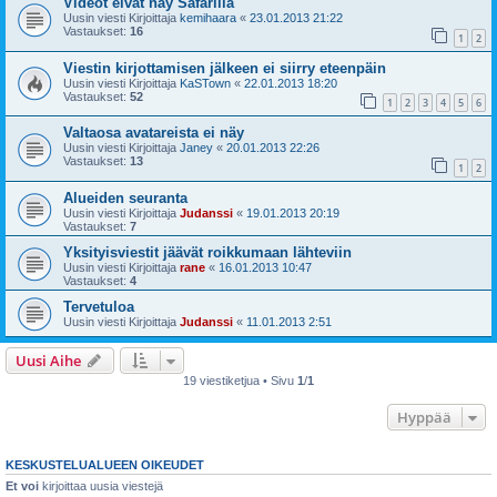
Videot eivät näy Safarilla
Uusin viesti Kirjoittaja
kemihaara
«
23.01.2013 21:22
Vastaukset:
16
1
2
Viestin kirjottamisen jälkeen ei siirry eteenpäin
Uusin viesti Kirjoittaja
KaSTown
«
22.01.2013 18:20
Vastaukset:
52
1
2
3
4
5
6
Valtaosa avatareista ei näy
Uusin viesti Kirjoittaja
Janey
«
20.01.2013 22:26
Vastaukset:
13
1
2
Alueiden seuranta
Uusin viesti Kirjoittaja
Judanssi
«
19.01.2013 20:19
Vastaukset:
7
Yksityisviestit jäävät roikkumaan lähteviin
Uusin viesti Kirjoittaja
rane
«
16.01.2013 10:47
Vastaukset:
4
Tervetuloa
Uusin viesti Kirjoittaja
Judanssi
«
11.01.2013 2:51
Uusi Aihe
19 viestiketjua • Sivu
1
/
1
Hyppää
KESKUSTELUALUEEN OIKEUDET
Et voi
kirjoittaa uusia viestejä