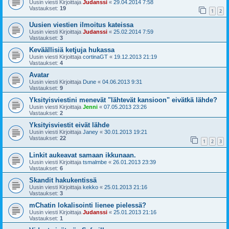
Uusin viesti Kirjoittaja
Judanssi
«
29.04.2014 7:58
Vastaukset:
19
1
2
Uusien viestien ilmoitus kateissa
Uusin viesti Kirjoittaja
Judanssi
«
25.02.2014 7:59
Vastaukset:
3
Keväällisiä ketjuja hukassa
Uusin viesti Kirjoittaja
cortinaGT
«
19.12.2013 21:19
Vastaukset:
4
Avatar
Uusin viesti Kirjoittaja
Dune
«
04.06.2013 9:31
Vastaukset:
9
Yksityisviestini menevät "lähtevät kansioon" eivätkä lähde?
Uusin viesti Kirjoittaja
Jenni
«
07.05.2013 23:26
Vastaukset:
2
Yksityisviestit eivät lähde
Uusin viesti Kirjoittaja
Janey
«
30.01.2013 19:21
Vastaukset:
22
1
2
3
Linkit aukeavat samaan ikkunaan.
Uusin viesti Kirjoittaja
tsmalmbe
«
26.01.2013 23:39
Vastaukset:
6
Skandit hakukentissä
Uusin viesti Kirjoittaja
kekko
«
25.01.2013 21:16
Vastaukset:
3
mChatin lokalisointi lienee pielessä?
Uusin viesti Kirjoittaja
Judanssi
«
25.01.2013 21:16
Vastaukset:
1