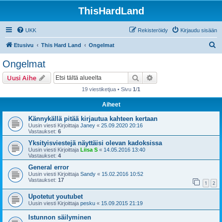
ThisHardLand
UKK
Rekisteröidy
Kirjaudu sisään
E
Etusivu
This Hard Land
Ongelmat
t
Ongelmat
s
Etsi
Tarkennettu haku
Uusi Aihe
i
19 viestiketjua • Sivu
1
/
1
Aiheet
Kännykällä pitää kirjautua kahteen kertaan
Uusin viesti Kirjoittaja
Janey
«
25.09.2020 20:16
Vastaukset:
6
Yksityisviestejä näyttäisi olevan kadoksissa
Uusin viesti Kirjoittaja
Liisa S
«
14.05.2016 13:40
Vastaukset:
4
General error
Uusin viesti Kirjoittaja
Sandy
«
15.02.2016 10:52
Vastaukset:
17
1
2
Upotetut youtubet
Uusin viesti Kirjoittaja
pesku
«
15.09.2015 21:19
Istunnon säilyminen