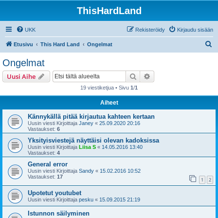
ThisHardLand
UKK
Rekisteröidy
Kirjaudu sisään
E
Etusivu
This Hard Land
Ongelmat
t
Ongelmat
s
Etsi
Tarkennettu haku
Uusi Aihe
i
19 viestiketjua • Sivu
1
/
1
Aiheet
Kännykällä pitää kirjautua kahteen kertaan
Uusin viesti Kirjoittaja
Janey
«
25.09.2020 20:16
Vastaukset:
6
Yksityisviestejä näyttäisi olevan kadoksissa
Uusin viesti Kirjoittaja
Liisa S
«
14.05.2016 13:40
Vastaukset:
4
General error
Uusin viesti Kirjoittaja
Sandy
«
15.02.2016 10:52
Vastaukset:
17
1
2
Upotetut youtubet
Uusin viesti Kirjoittaja
pesku
«
15.09.2015 21:19
Istunnon säilyminen