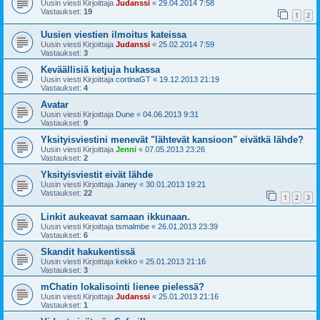
Uusin viesti Kirjoittaja
Judanssi
«
29.04.2014 7:58
Vastaukset:
19
1
2
Uusien viestien ilmoitus kateissa
Uusin viesti Kirjoittaja
Judanssi
«
25.02.2014 7:59
Vastaukset:
3
Keväällisiä ketjuja hukassa
Uusin viesti Kirjoittaja
cortinaGT
«
19.12.2013 21:19
Vastaukset:
4
Avatar
Uusin viesti Kirjoittaja
Dune
«
04.06.2013 9:31
Vastaukset:
9
Yksityisviestini menevät "lähtevät kansioon" eivätkä lähde?
Uusin viesti Kirjoittaja
Jenni
«
07.05.2013 23:26
Vastaukset:
2
Yksityisviestit eivät lähde
Uusin viesti Kirjoittaja
Janey
«
30.01.2013 19:21
Vastaukset:
22
1
2
3
Linkit aukeavat samaan ikkunaan.
Uusin viesti Kirjoittaja
tsmalmbe
«
26.01.2013 23:39
Vastaukset:
6
Skandit hakukentissä
Uusin viesti Kirjoittaja
kekko
«
25.01.2013 21:16
Vastaukset:
3
mChatin lokalisointi lienee pielessä?
Uusin viesti Kirjoittaja
Judanssi
«
25.01.2013 21:16
Vastaukset:
1