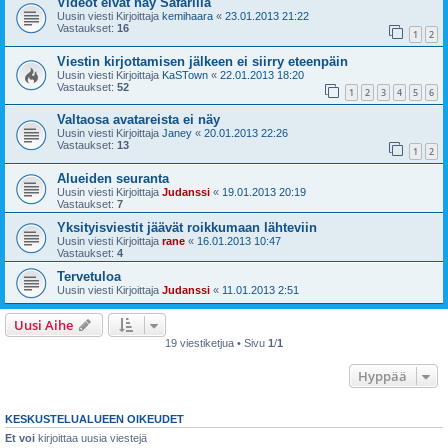
Videot eivät näy Safarilla
Uusin viesti Kirjoittaja
kemihaara
«
23.01.2013 21:22
Vastaukset:
16
1
2
Viestin kirjottamisen jälkeen ei siirry eteenpäin
Uusin viesti Kirjoittaja
KaSTown
«
22.01.2013 18:20
Vastaukset:
52
1
2
3
4
5
6
Valtaosa avatareista ei näy
Uusin viesti Kirjoittaja
Janey
«
20.01.2013 22:26
Vastaukset:
13
1
2
Alueiden seuranta
Uusin viesti Kirjoittaja
Judanssi
«
19.01.2013 20:19
Vastaukset:
7
Yksityisviestit jäävät roikkumaan lähteviin
Uusin viesti Kirjoittaja
rane
«
16.01.2013 10:47
Vastaukset:
4
Tervetuloa
Uusin viesti Kirjoittaja
Judanssi
«
11.01.2013 2:51
Uusi Aihe
19 viestiketjua • Sivu
1
/
1
Hyppää
KESKUSTELUALUEEN OIKEUDET
Et voi
kirjoittaa uusia viestejä