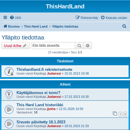
ThisHardLand
UKK
Rekisteröidy
Kirjaudu sisään
E
Etusivu
This Hard Land
Ylläpito tiedottaa
t
Ylläpito tiedottaa
s
Etsi
Tarkennettu haku
Uusi Aihe
i
23 viestiketjua • Sivu
1
/
1
Tiedotteet
Thishardland.fi rekisteriseloste
Uusin viesti Kirjoittaja
Judanssi
«
15.01.2013 19:38
Aiheet
Käyttäjätunnus ei toimi?
Uusin viesti Kirjoittaja
Judanssi
«
17.01.2013 16:30
This Hard Land historiikki
Uusin viesti Kirjoittaja
jjvirta
«
12.01.2026 10:55
Vastaukset:
18
1
2
Sivusto päivitetty 18.1.2023
Uusin viesti Kirjoittaja
Judanssi
«
18.01.2023 21:33