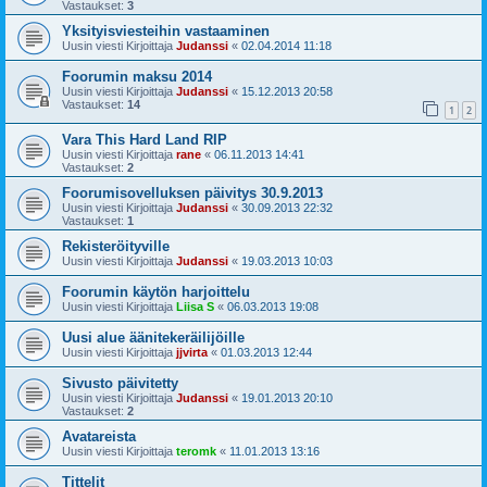
Vastaukset:
3
Yksityisviesteihin vastaaminen
Uusin viesti Kirjoittaja
Judanssi
«
02.04.2014 11:18
Foorumin maksu 2014
Uusin viesti Kirjoittaja
Judanssi
«
15.12.2013 20:58
Vastaukset:
14
1
2
Vara This Hard Land RIP
Uusin viesti Kirjoittaja
rane
«
06.11.2013 14:41
Vastaukset:
2
Foorumisovelluksen päivitys 30.9.2013
Uusin viesti Kirjoittaja
Judanssi
«
30.09.2013 22:32
Vastaukset:
1
Rekisteröityville
Uusin viesti Kirjoittaja
Judanssi
«
19.03.2013 10:03
Foorumin käytön harjoittelu
Uusin viesti Kirjoittaja
Liisa S
«
06.03.2013 19:08
Uusi alue äänitekeräilijöille
Uusin viesti Kirjoittaja
jjvirta
«
01.03.2013 12:44
Sivusto päivitetty
Uusin viesti Kirjoittaja
Judanssi
«
19.01.2013 20:10
Vastaukset:
2
Avatareista
Uusin viesti Kirjoittaja
teromk
«
11.01.2013 13:16
Tittelit