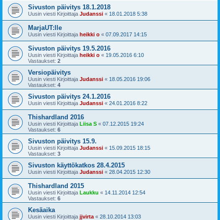
Sivuston päivitys 18.1.2018
Uusin viesti Kirjoittaja
Judanssi
«
18.01.2018 5:38
MarjaUT:lle
Uusin viesti Kirjoittaja
heikki o
«
07.09.2017 14:15
Sivuston päivitys 19.5.2016
Uusin viesti Kirjoittaja
heikki o
«
19.05.2016 6:10
Vastaukset:
2
Versiopäivitys
Uusin viesti Kirjoittaja
Judanssi
«
18.05.2016 19:06
Vastaukset:
4
Sivuston päivitys 24.1.2016
Uusin viesti Kirjoittaja
Judanssi
«
24.01.2016 8:22
Thishardland 2016
Uusin viesti Kirjoittaja
Liisa S
«
07.12.2015 19:24
Vastaukset:
6
Sivuston päivitys 15.9.
Uusin viesti Kirjoittaja
Judanssi
«
15.09.2015 18:15
Vastaukset:
3
Sivuston käyttökatkos 28.4.2015
Uusin viesti Kirjoittaja
Judanssi
«
28.04.2015 12:30
Thishardland 2015
Uusin viesti Kirjoittaja
Laukku
«
14.11.2014 12:54
Vastaukset:
6
Kesäaika
Uusin viesti Kirjoittaja
jjvirta
«
28.10.2014 13:03