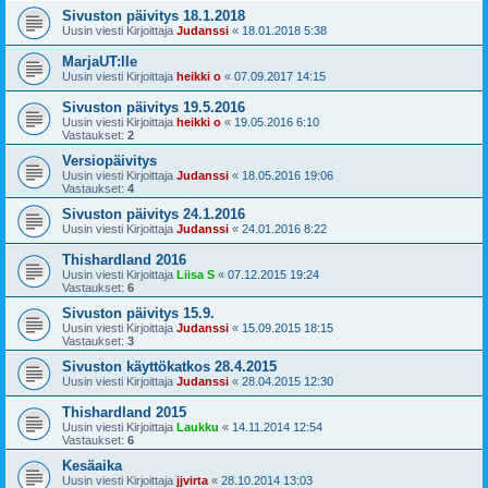
Sivuston päivitys 18.1.2018
Uusin viesti Kirjoittaja
Judanssi
«
18.01.2018 5:38
MarjaUT:lle
Uusin viesti Kirjoittaja
heikki o
«
07.09.2017 14:15
Sivuston päivitys 19.5.2016
Uusin viesti Kirjoittaja
heikki o
«
19.05.2016 6:10
Vastaukset:
2
Versiopäivitys
Uusin viesti Kirjoittaja
Judanssi
«
18.05.2016 19:06
Vastaukset:
4
Sivuston päivitys 24.1.2016
Uusin viesti Kirjoittaja
Judanssi
«
24.01.2016 8:22
Thishardland 2016
Uusin viesti Kirjoittaja
Liisa S
«
07.12.2015 19:24
Vastaukset:
6
Sivuston päivitys 15.9.
Uusin viesti Kirjoittaja
Judanssi
«
15.09.2015 18:15
Vastaukset:
3
Sivuston käyttökatkos 28.4.2015
Uusin viesti Kirjoittaja
Judanssi
«
28.04.2015 12:30
Thishardland 2015
Uusin viesti Kirjoittaja
Laukku
«
14.11.2014 12:54
Vastaukset:
6
Kesäaika
Uusin viesti Kirjoittaja
jjvirta
«
28.10.2014 13:03