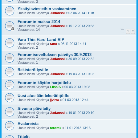
Vastaukset:
3
Yksityisviesteihin vastaaminen
Uusin viesti Kirjoittaja
Judanssi
«
02.04.2014 11:18
Foorumin maksu 2014
Uusin viesti Kirjoittaja
Judanssi
«
15.12.2013 20:58
Vastaukset:
14
1
2
Vara This Hard Land RIP
Uusin viesti Kirjoittaja
rane
«
06.11.2013 14:41
Vastaukset:
2
Foorumisovelluksen päivitys 30.9.2013
Uusin viesti Kirjoittaja
Judanssi
«
30.09.2013 22:32
Vastaukset:
1
Rekisteröityville
Uusin viesti Kirjoittaja
Judanssi
«
19.03.2013 10:03
Foorumin käytön harjoittelu
Uusin viesti Kirjoittaja
Liisa S
«
06.03.2013 19:08
Uusi alue äänitekeräilijöille
Uusin viesti Kirjoittaja
jjvirta
«
01.03.2013 12:44
Sivusto päivitetty
Uusin viesti Kirjoittaja
Judanssi
«
19.01.2013 20:10
Vastaukset:
2
Avatareista
Uusin viesti Kirjoittaja
teromk
«
11.01.2013 13:16
Tittelit