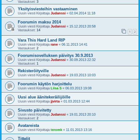
Vastaukset:
3
Yksityisviesteihin vastaaminen
Uusin viesti Kirjoittaja
Judanssi
«
02.04.2014 11:18
Foorumin maksu 2014
Uusin viesti Kirjoittaja
Judanssi
«
15.12.2013 20:58
Vastaukset:
14
1
2
Vara This Hard Land RIP
Uusin viesti Kirjoittaja
rane
«
06.11.2013 14:41
Vastaukset:
2
Foorumisovelluksen päivitys 30.9.2013
Uusin viesti Kirjoittaja
Judanssi
«
30.09.2013 22:32
Vastaukset:
1
Rekisteröityville
Uusin viesti Kirjoittaja
Judanssi
«
19.03.2013 10:03
Foorumin käytön harjoittelu
Uusin viesti Kirjoittaja
Liisa S
«
06.03.2013 19:08
Uusi alue äänitekeräilijöille
Uusin viesti Kirjoittaja
jjvirta
«
01.03.2013 12:44
Sivusto päivitetty
Uusin viesti Kirjoittaja
Judanssi
«
19.01.2013 20:10
Vastaukset:
2
Avatareista
Uusin viesti Kirjoittaja
teromk
«
11.01.2013 13:16
Tittelit