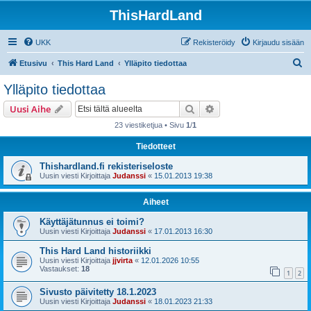
ThisHardLand
UKK
Rekisteröidy
Kirjaudu sisään
E
Etusivu
This Hard Land
Ylläpito tiedottaa
t
Ylläpito tiedottaa
s
Etsi
Tarkennettu haku
Uusi Aihe
i
23 viestiketjua • Sivu
1
/
1
Tiedotteet
Thishardland.fi rekisteriseloste
Uusin viesti Kirjoittaja
Judanssi
«
15.01.2013 19:38
Aiheet
Käyttäjätunnus ei toimi?
Uusin viesti Kirjoittaja
Judanssi
«
17.01.2013 16:30
This Hard Land historiikki
Uusin viesti Kirjoittaja
jjvirta
«
12.01.2026 10:55
Vastaukset:
18
1
2
Sivusto päivitetty 18.1.2023
Uusin viesti Kirjoittaja
Judanssi
«
18.01.2023 21:33