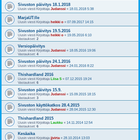
Sivuston päivitys 18.1.2018
Uusin viesti Kirjoittaja
Judanssi
«
18.01.2018 5:38
MarjaUT:lle
Uusin viesti Kirjoittaja
heikki o
«
07.09.2017 14:15
Sivuston päivitys 19.5.2016
Uusin viesti Kirjoittaja
heikki o
«
19.05.2016 6:10
Vastaukset:
2
Versiopäivitys
Uusin viesti Kirjoittaja
Judanssi
«
18.05.2016 19:06
Vastaukset:
4
Sivuston päivitys 24.1.2016
Uusin viesti Kirjoittaja
Judanssi
«
24.01.2016 8:22
Thishardland 2016
Uusin viesti Kirjoittaja
Liisa S
«
07.12.2015 19:24
Vastaukset:
6
Sivuston päivitys 15.9.
Uusin viesti Kirjoittaja
Judanssi
«
15.09.2015 18:15
Vastaukset:
3
Sivuston käyttökatkos 28.4.2015
Uusin viesti Kirjoittaja
Judanssi
«
28.04.2015 12:30
Thishardland 2015
Uusin viesti Kirjoittaja
Laukku
«
14.11.2014 12:54
Vastaukset:
6
Kesäaika
Uusin viesti Kirjoittaja
jjvirta
«
28.10.2014 13:03