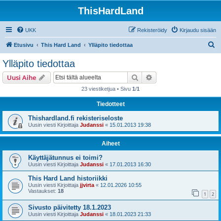
ThisHardLand
UKK
Rekisteröidy
Kirjaudu sisään
E
Etusivu
This Hard Land
Ylläpito tiedottaa
t
Ylläpito tiedottaa
s
Etsi
Tarkennettu haku
Uusi Aihe
i
23 viestiketjua • Sivu
1
/
1
Tiedotteet
Thishardland.fi rekisteriseloste
Uusin viesti Kirjoittaja
Judanssi
«
15.01.2013 19:38
Aiheet
Käyttäjätunnus ei toimi?
Uusin viesti Kirjoittaja
Judanssi
«
17.01.2013 16:30
This Hard Land historiikki
Uusin viesti Kirjoittaja
jjvirta
«
12.01.2026 10:55
Vastaukset:
18
1
2
Sivusto päivitetty 18.1.2023
Uusin viesti Kirjoittaja
Judanssi
«
18.01.2023 21:33