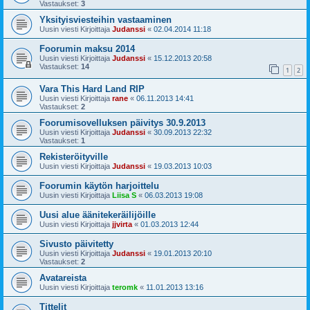
Vastaukset:
3
Yksityisviesteihin vastaaminen
Uusin viesti Kirjoittaja
Judanssi
«
02.04.2014 11:18
Foorumin maksu 2014
Uusin viesti Kirjoittaja
Judanssi
«
15.12.2013 20:58
Vastaukset:
14
1
2
Vara This Hard Land RIP
Uusin viesti Kirjoittaja
rane
«
06.11.2013 14:41
Vastaukset:
2
Foorumisovelluksen päivitys 30.9.2013
Uusin viesti Kirjoittaja
Judanssi
«
30.09.2013 22:32
Vastaukset:
1
Rekisteröityville
Uusin viesti Kirjoittaja
Judanssi
«
19.03.2013 10:03
Foorumin käytön harjoittelu
Uusin viesti Kirjoittaja
Liisa S
«
06.03.2013 19:08
Uusi alue äänitekeräilijöille
Uusin viesti Kirjoittaja
jjvirta
«
01.03.2013 12:44
Sivusto päivitetty
Uusin viesti Kirjoittaja
Judanssi
«
19.01.2013 20:10
Vastaukset:
2
Avatareista
Uusin viesti Kirjoittaja
teromk
«
11.01.2013 13:16
Tittelit