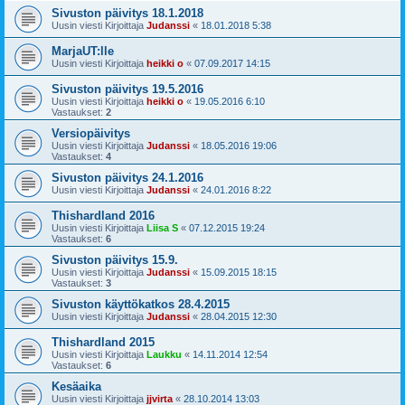
Sivuston päivitys 18.1.2018
Uusin viesti Kirjoittaja
Judanssi
«
18.01.2018 5:38
MarjaUT:lle
Uusin viesti Kirjoittaja
heikki o
«
07.09.2017 14:15
Sivuston päivitys 19.5.2016
Uusin viesti Kirjoittaja
heikki o
«
19.05.2016 6:10
Vastaukset:
2
Versiopäivitys
Uusin viesti Kirjoittaja
Judanssi
«
18.05.2016 19:06
Vastaukset:
4
Sivuston päivitys 24.1.2016
Uusin viesti Kirjoittaja
Judanssi
«
24.01.2016 8:22
Thishardland 2016
Uusin viesti Kirjoittaja
Liisa S
«
07.12.2015 19:24
Vastaukset:
6
Sivuston päivitys 15.9.
Uusin viesti Kirjoittaja
Judanssi
«
15.09.2015 18:15
Vastaukset:
3
Sivuston käyttökatkos 28.4.2015
Uusin viesti Kirjoittaja
Judanssi
«
28.04.2015 12:30
Thishardland 2015
Uusin viesti Kirjoittaja
Laukku
«
14.11.2014 12:54
Vastaukset:
6
Kesäaika
Uusin viesti Kirjoittaja
jjvirta
«
28.10.2014 13:03