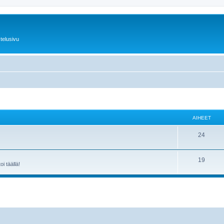
telusivu
AIHEET
24
19
i täällä!