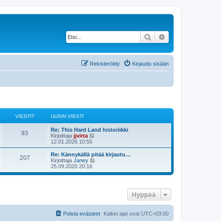
Etsi
Tarkennettu haku
Rekisteröidy
Kirjaudu sisään
VIESTIT
UUSIN VIESTI
Re: This Hard Land historiikki
93
N
Kirjoittaja
jjvirta
ä
12.01.2026 10:55
y
t
Re: Kännykällä pitää kirjautu…
207
ä
N
Kirjoittaja
Janey
u
ä
25.09.2020 20:16
u
y
s
t
i
ä
n
u
Hyppää
v
u
i
s
e
i
s
n
Poista evästeet
Kaikki ajat ovat
UTC+03:00
t
v