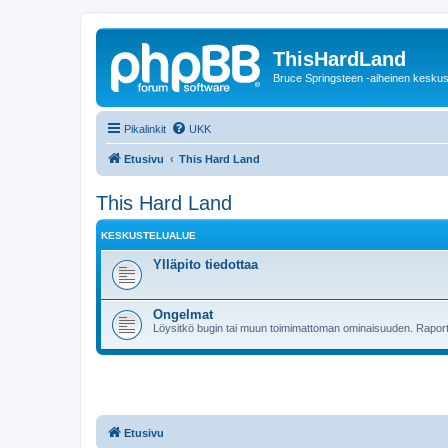
ThisHardLand
Bruce Springsteen -aiheinen keskus
Pikalinkit
UKK
Etusivu
This Hard Land
This Hard Land
KESKUSTELUALUE
Ylläpito tiedottaa
Ongelmat
Löysitkö bugin tai muun toimimattoman ominaisuuden. Raporto
Etusivu