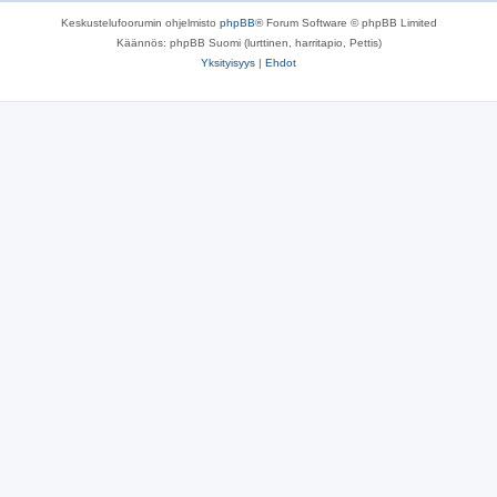
Keskustelufoorumin ohjelmisto
phpBB
® Forum Software © phpBB Limited
Käännös: phpBB Suomi (lurttinen, harritapio, Pettis)
Yksityisyys
|
Ehdot