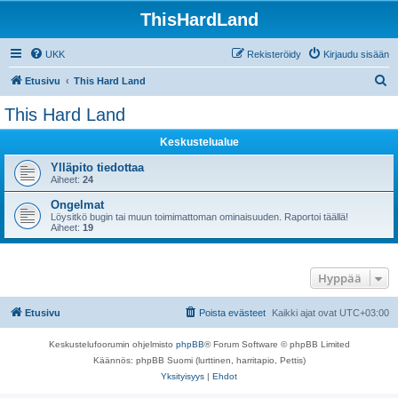
ThisHardLand
UKK
Rekisteröidy
Kirjaudu sisään
E
Etusivu
This Hard Land
t
This Hard Land
s
Keskustelualue
i
Ylläpito tiedottaa
Aiheet:
24
Ongelmat
Löysitkö bugin tai muun toimimattoman ominaisuuden. Raportoi täällä!
Aiheet:
19
Hyppää
Etusivu
Poista evästeet
Kaikki ajat ovat
UTC+03:00
Keskustelufoorumin ohjelmisto
phpBB
® Forum Software © phpBB Limited
Käännös: phpBB Suomi (lurttinen, harritapio, Pettis)
Yksityisyys
|
Ehdot