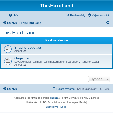
ThisHardLand
UKK
Rekisteröidy
Kirjaudu sisään
E
Etusivu
This Hard Land
t
This Hard Land
s
Keskustelualue
i
Ylläpito tiedottaa
Aiheet:
24
Ongelmat
Löysitkö bugin tai muun toimimattoman ominaisuuden. Raportoi täällä!
Aiheet:
19
Hyppää
Etusivu
Poista evästeet
Kaikki ajat ovat
UTC+03:00
Keskustelufoorumin ohjelmisto
phpBB
® Forum Software © phpBB Limited
Käännös: phpBB Suomi (lurttinen, harritapio, Pettis)
Yksityisyys
|
Ehdot