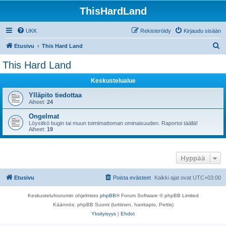
ThisHardLand
UKK
Rekisteröidy
Kirjaudu sisään
E
Etusivu
This Hard Land
t
This Hard Land
s
Keskustelualue
i
Ylläpito tiedottaa
Aiheet:
24
Ongelmat
Löysitkö bugin tai muun toimimattoman ominaisuuden. Raportoi täällä!
Aiheet:
19
Hyppää
Etusivu
Poista evästeet
Kaikki ajat ovat
UTC+03:00
Keskustelufoorumin ohjelmisto
phpBB
® Forum Software © phpBB Limited
Käännös: phpBB Suomi (lurttinen, harritapio, Pettis)
Yksityisyys
|
Ehdot