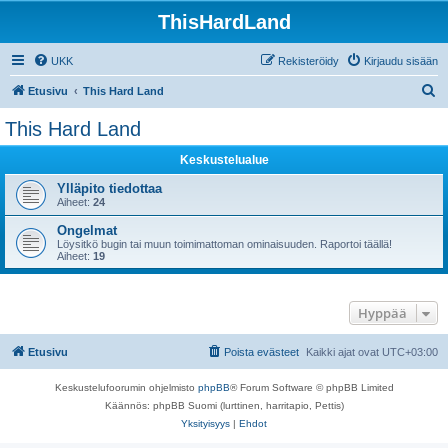
ThisHardLand
UKK
Rekisteröidy
Kirjaudu sisään
E
Etusivu
This Hard Land
t
This Hard Land
s
Keskustelualue
i
Ylläpito tiedottaa
Aiheet:
24
Ongelmat
Löysitkö bugin tai muun toimimattoman ominaisuuden. Raportoi täällä!
Aiheet:
19
Hyppää
Etusivu
Poista evästeet
Kaikki ajat ovat
UTC+03:00
Keskustelufoorumin ohjelmisto
phpBB
® Forum Software © phpBB Limited
Käännös: phpBB Suomi (lurttinen, harritapio, Pettis)
Yksityisyys
|
Ehdot