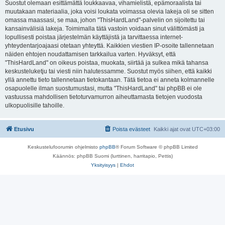
Suostut olemaan esittämättä loukkaavaa, vihamielistä, epämoraalista tai
muutakaan materiaalia, joka voisi loukata voimassa olevia lakeja oli se sitten
omassa maassasi, se maa, johon "ThisHardLand"-palvelin on sijoitettu tai
kansainvälisiä lakeja. Toimimalla tätä vastoin voidaan sinut välittömästi ja
lopullisesti poistaa järjestelmän käyttäjistä ja tarvittaessa internet-
yhteydentarjoajaasi otetaan yhteyttä. Kaikkien viestien IP-osoite tallennetaan
näiden ehtojen noudattamisen tarkkailua varten. Hyväksyt, että
"ThisHardLand" on oikeus poistaa, muokata, siirtää ja sulkea mikä tahansa
keskusteluketju tai viesti niin halutessamme. Suostut myös siihen, että kaikki
yllä annettu tieto tallennetaan tietokantaan. Tätä tietoa ei anneta kolmannelle
osapuolelle ilman suostumustasi, mutta "ThisHardLand" tai phpBB ei ole
vastuussa mahdollisen tietoturvamurron aiheuttamasta tietojen vuodosta
ulkopuolisille tahoille.
Etusivu
Poista evästeet
Kaikki ajat ovat
UTC+03:00
Keskustelufoorumin ohjelmisto
phpBB
® Forum Software © phpBB Limited
Käännös: phpBB Suomi (lurttinen, harritapio, Pettis)
Yksityisyys
|
Ehdot