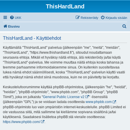
ThisHardLand
UKK
Rekisteröidy
Kirjaudu sisään
E
Etusivu
t
ThisHardLand - Käyttöehdot
s
i
Käyttämällä "ThisHardLand" palvelua (jälkeenpäin "me", "meitä", "meidän",
"ThisHardLand", "https://www.thishardland.fi"), sitoudut noudattamaan
seuraavia ehtoja. Mikäli et hyväksy näitä ehtoja, älä rekisteröidy ja/tai käytä
"ThisHardLand"-palvelua. Me voimme muuttaa näitä ehtoja koska tahansa ja
teemme parhaamme informoidaksemme sinua. On kuitenkin suositeltavaa
lukea nämä ehdot säännöllisesti, koska "ThisHardLand"-palvelun käyttö vaatii
että hyväksyt nämä ehdot siinä muodossa, kuin ne on päivitetty tai korjattu.
Keskustelufoorumimme käyttää phpBB-ohjelmistoa, (jälkeenpäin "he", "heidät",
"heidän", "phpBB-ohjelmisto", "www.phpbb.com", "phpBB Group", "phpBB
Tiimit"), joka on julkaistu "
General Public License v2
" -lisenssillä
(jälkeenpäin "GPL") ja se voidaan ladata osoitteesta
www.phpbb.com
.
phpBB-ohjelmisto luo vain ympäristön internet-keskustelulle. phpBB Limited ei
ole vastuussa siitä, mitä sallimme tai kiellämme sopivana sisältönä ja/tai
käytöksenä. Saadaksesi lisätietoa phpBB:stä vieraile osoitteessa:
https://www.phpbb.com/
.