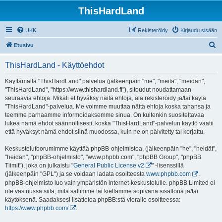
ThisHardLand
UKK
Rekisteröidy
Kirjaudu sisään
E
Etusivu
t
ThisHardLand - Käyttöehdot
s
i
Käyttämällä "ThisHardLand" palvelua (jälkeenpäin "me", "meitä", "meidän",
"ThisHardLand", "https://www.thishardland.fi"), sitoudut noudattamaan
seuraavia ehtoja. Mikäli et hyväksy näitä ehtoja, älä rekisteröidy ja/tai käytä
"ThisHardLand"-palvelua. Me voimme muuttaa näitä ehtoja koska tahansa ja
teemme parhaamme informoidaksemme sinua. On kuitenkin suositeltavaa
lukea nämä ehdot säännöllisesti, koska "ThisHardLand"-palvelun käyttö vaatii
että hyväksyt nämä ehdot siinä muodossa, kuin ne on päivitetty tai korjattu.
Keskustelufoorumimme käyttää phpBB-ohjelmistoa, (jälkeenpäin "he", "heidät",
"heidän", "phpBB-ohjelmisto", "www.phpbb.com", "phpBB Group", "phpBB
Tiimit"), joka on julkaistu "
General Public License v2
" -lisenssillä
(jälkeenpäin "GPL") ja se voidaan ladata osoitteesta
www.phpbb.com
.
phpBB-ohjelmisto luo vain ympäristön internet-keskustelulle. phpBB Limited ei
ole vastuussa siitä, mitä sallimme tai kiellämme sopivana sisältönä ja/tai
käytöksenä. Saadaksesi lisätietoa phpBB:stä vieraile osoitteessa:
https://www.phpbb.com/
.