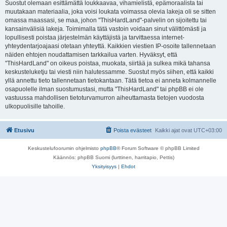
Suostut olemaan esittämättä loukkaavaa, vihamielistä, epämoraalista tai
muutakaan materiaalia, joka voisi loukata voimassa olevia lakeja oli se sitten
omassa maassasi, se maa, johon "ThisHardLand"-palvelin on sijoitettu tai
kansainvälisiä lakeja. Toimimalla tätä vastoin voidaan sinut välittömästi ja
lopullisesti poistaa järjestelmän käyttäjistä ja tarvittaessa internet-
yhteydentarjoajaasi otetaan yhteyttä. Kaikkien viestien IP-osoite tallennetaan
näiden ehtojen noudattamisen tarkkailua varten. Hyväksyt, että
"ThisHardLand" on oikeus poistaa, muokata, siirtää ja sulkea mikä tahansa
keskusteluketju tai viesti niin halutessamme. Suostut myös siihen, että kaikki
yllä annettu tieto tallennetaan tietokantaan. Tätä tietoa ei anneta kolmannelle
osapuolelle ilman suostumustasi, mutta "ThisHardLand" tai phpBB ei ole
vastuussa mahdollisen tietoturvamurron aiheuttamasta tietojen vuodosta
ulkopuolisille tahoille.
Etusivu
Poista evästeet
Kaikki ajat ovat
UTC+03:00
Keskustelufoorumin ohjelmisto
phpBB
® Forum Software © phpBB Limited
Käännös: phpBB Suomi (lurttinen, harritapio, Pettis)
Yksityisyys
|
Ehdot