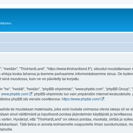
telusivu
 "meidän", "ThisHardLand", "https://www.thishardland.fi"), sitoudut noudattamaan se
tä ehtoja koska tahansa ja teemme parhaamme informoidaksemme sinua. On kuitenki
siinä muodossa, kuin ne on päivitetty tai korjattu.
"he", "heidät", "heidän", "phpBB-ohjelmisto", "www.phpbb.com", "phpBB Group", "ph
a
www.phpbb.com
. phpBB-ohjelmisto luo vain ympäristön internet-keskustelulle. 
ätietoa phpBB:stä vieraile osoitteessa:
https://www.phpbb.com/
.
lista tai muutakaan materiaalia, joka voisi loukata voimassa olevia lakeja oli se
oidaan sinut välittömästi ja lopullisesti poistaa järjestelmän käyttäjistä ja tarvittaes
 varten. Hyväksyt, että "ThisHardLand" on oikeus poistaa, muokata, siirtää ja sulke
n tietokantaan. Tätä tietoa ei anneta kolmannelle osapuolelle ilman suostumustasi,
tahoille.