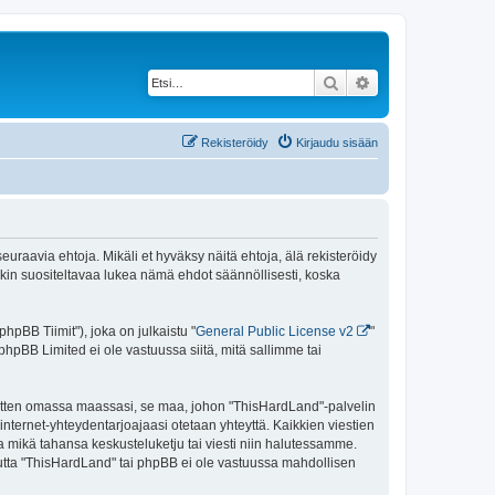
Etsi
Tarkennettu haku
Rekisteröidy
Kirjaudu sisään
uraavia ehtoja. Mikäli et hyväksy näitä ehtoja, älä rekisteröidy
n suositeltavaa lukea nämä ehdot säännöllisesti, koska
pBB Tiimit"), joka on julkaistu "
General Public License v2
"
phpBB Limited ei ole vastuussa siitä, mitä sallimme tai
 sitten omassa maassasi, se maa, johon "ThisHardLand"-palvelin
sa internet-yhteydentarjoajaasi otetaan yhteyttä. Kaikkien viestien
a mikä tahansa keskusteluketju tai viesti niin halutessamme.
 mutta "ThisHardLand" tai phpBB ei ole vastuussa mahdollisen