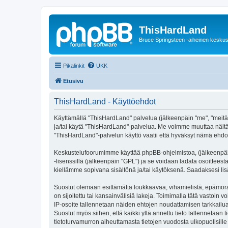
ThisHardLand
Bruce Springsteen -aiheinen keskus
Pikalinkit
UKK
Etusivu
ThisHardLand - Käyttöehdot
Käyttämällä "ThisHardLand" palvelua (jälkeenpäin "me", "meitä",
ja/tai käytä "ThisHardLand"-palvelua. Me voimme muuttaa näi
"ThisHardLand"-palvelun käyttö vaatii että hyväksyt nämä ehdot 
Keskustelufoorumimme käyttää phpBB-ohjelmistoa, (jälkeenpäin 
-lisenssillä (jälkeenpäin "GPL") ja se voidaan ladata osoitteest
kiellämme sopivana sisältönä ja/tai käytöksenä. Saadaksesi lis
Suostut olemaan esittämättä loukkaavaa, vihamielistä, epämoraa
on sijoitettu tai kansainvälisiä lakeja. Toimimalla tätä vastoin v
IP-osoite tallennetaan näiden ehtojen noudattamisen tarkkailua
Suostut myös siihen, että kaikki yllä annettu tieto tallennetaa
tietoturvamurron aiheuttamasta tietojen vuodosta ulkopuolisille 