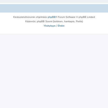
Keskustelufoorumin ohjelmisto
phpBB
® Forum Software © phpBB Limited
Käännös: phpBB Suomi (lurttinen, harritapio, Pettis)
Yksityisyys
|
Ehdot