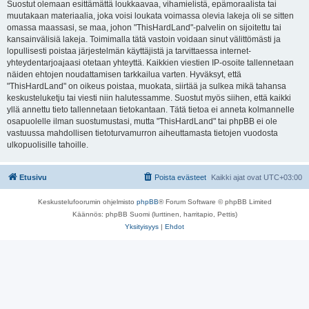
Suostut olemaan esittämättä loukkaavaa, vihamielistä, epämoraalista tai
muutakaan materiaalia, joka voisi loukata voimassa olevia lakeja oli se sitten
omassa maassasi, se maa, johon "ThisHardLand"-palvelin on sijoitettu tai
kansainvälisiä lakeja. Toimimalla tätä vastoin voidaan sinut välittömästi ja
lopullisesti poistaa järjestelmän käyttäjistä ja tarvittaessa internet-
yhteydentarjoajaasi otetaan yhteyttä. Kaikkien viestien IP-osoite tallennetaan
näiden ehtojen noudattamisen tarkkailua varten. Hyväksyt, että
"ThisHardLand" on oikeus poistaa, muokata, siirtää ja sulkea mikä tahansa
keskusteluketju tai viesti niin halutessamme. Suostut myös siihen, että kaikki
yllä annettu tieto tallennetaan tietokantaan. Tätä tietoa ei anneta kolmannelle
osapuolelle ilman suostumustasi, mutta "ThisHardLand" tai phpBB ei ole
vastuussa mahdollisen tietoturvamurron aiheuttamasta tietojen vuodosta
ulkopuolisille tahoille.
Etusivu
Poista evästeet
Kaikki ajat ovat
UTC+03:00
Keskustelufoorumin ohjelmisto
phpBB
® Forum Software © phpBB Limited
Käännös: phpBB Suomi (lurttinen, harritapio, Pettis)
Yksityisyys
|
Ehdot