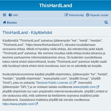
ThisHardLand
UKK
Rekisteröidy
Kirjaudu sisään
E
Etusivu
t
ThisHardLand - Käyttöehdot
s
i
Käyttämällä "ThisHardLand" palvelua (jälkeenpäin "me", "meitä", "meidän",
"ThisHardLand", "https://www.thishardland.fi"), sitoudut noudattamaan
seuraavia ehtoja. Mikäli et hyväksy näitä ehtoja, älä rekisteröidy ja/tai käytä
"ThisHardLand"-palvelua. Me voimme muuttaa näitä ehtoja koska tahansa ja
teemme parhaamme informoidaksemme sinua. On kuitenkin suositeltavaa
lukea nämä ehdot säännöllisesti, koska "ThisHardLand"-palvelun käyttö vaatii
että hyväksyt nämä ehdot siinä muodossa, kuin ne on päivitetty tai korjattu.
Keskustelufoorumimme käyttää phpBB-ohjelmistoa, (jälkeenpäin "he", "heidät",
"heidän", "phpBB-ohjelmisto", "www.phpbb.com", "phpBB Group", "phpBB
Tiimit"), joka on julkaistu "
General Public License v2
" -lisenssillä
(jälkeenpäin "GPL") ja se voidaan ladata osoitteesta
www.phpbb.com
.
phpBB-ohjelmisto luo vain ympäristön internet-keskustelulle. phpBB Limited ei
ole vastuussa siitä, mitä sallimme tai kiellämme sopivana sisältönä ja/tai
käytöksenä. Saadaksesi lisätietoa phpBB:stä vieraile osoitteessa:
https://www.phpbb.com/
.